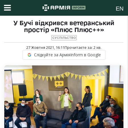
EN
У Бучі відкрився ветеранський
простір «Плюс Плюс++»
СУСПІЛЬСТВО
27 Жовтня 2021, 16:11
Прочитаєте за:
2
хв.
Слідкуйте за АрміяInform в Google