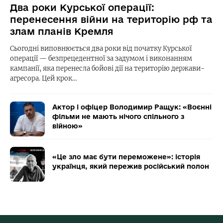
Два роки Курської операції:
перенесення війни на територію рф та
злам планів Кремля
Сьогодні виповнюється два роки від початку Курської
операції — безпрецедентної за задумом і виконанням
кампанії, яка перенесла бойові дії на територію держави-
агресора. Цей крок…
Актор і офіцер Володимир Ращук: «Воєнні
фільми не мають нічого спільного з
війною»
«Це зло має бути переможене»: історія
українця, який пережив російський полон