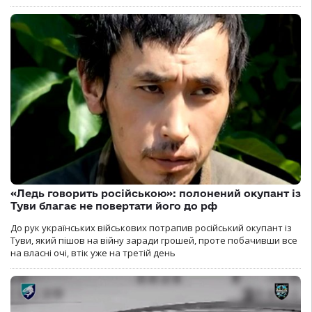
«Ледь говорить російською»: полонений окупант із
Туви благає не повертати його до рф
До рук українських військових потрапив російський окупант із
Туви, який пішов на війну заради грошей, проте побачивши все
на власні очі, втік уже на третій день