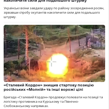
накопичити сили для подальшого штурму
Українські воїни завдали удару по району зосередження росіян,
зірвавши спробу окупантів накопичити сили для подальшого
штурму.
«Сталевий Кордон» знищив стартову позицію
російських «Молній» та інші ворожі цілі
Бригада «Сталевий Кордон» продовжує полювати на позиції та
логістику противника на Курському та Північно-
Слобожанському напрямках.