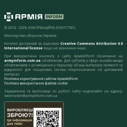
© 2018 - 2026, ІНФОРМАЦІЙНЕ АГЕНТСТВО,
Міністерство оборони України
Контент доступний за ліцензією
Creative Commons Attribution 4.0
International license
якщо не зазначено інше.
При використанні контенту з сайту АрміяInform посилання на
armyinform.com.ua
обов’язкове. Для суб’єктів у сфері онлайн-медіа
обов’язковим є розміщення у першому абзаці матеріалу прямого та
відкритого для пошукових систем гіперпосилання на цитований
матеріал.
Політика користування сайтом АрміяInform
Політика використання файлів cookie
Зауваження та пропозиції по роботі сайту надсилайте на адресу:
webmaster@armyinform.com.ua