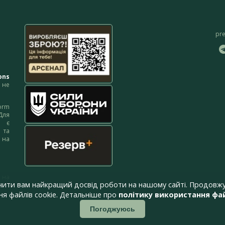
pr
ons
не
orm
Для
м є
 та
 на
 на
чити вам найкращий досвід роботи на нашому сайті. Продовжу
я файлів cookie. Детальніше про
політику використання фай
Погоджуюсь