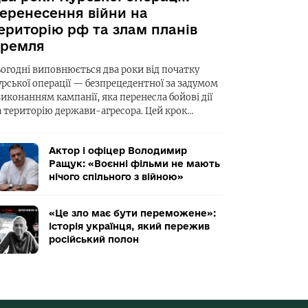
еренесення війни на
ериторію рф та злам планів
ремля
ьогодні виповнюється два роки від початку
урської операції — безпрецедентної за задумом
виконанням кампанії, яка перенесла бойові дії
а територію держави-агресора. Цей крок…
Актор і офіцер Володимир
Ращук: «Воєнні фільми не мають
нічого спільного з війною»
«Це зло має бути переможене»:
історія українця, який пережив
російський полон