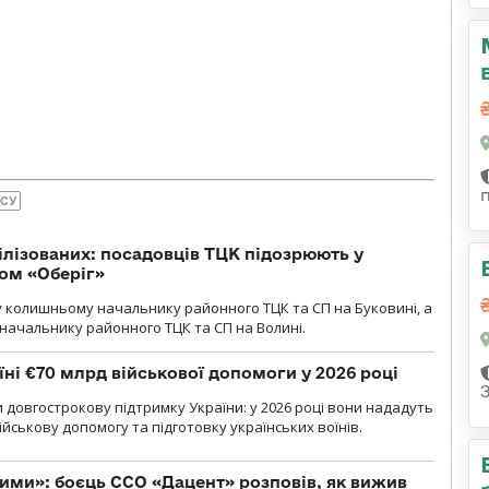
ЗСУ
ілізованих: посадовців ТЦК підозрюють у
ром «Оберіг»
 колишньому начальнику районного ТЦК та СП на Буковині, а
начальнику районного ТЦК та СП на Волині.
їні €70 млрд військової допомоги у 2026 році
 довгострокову підтримку України: у 2026 році вони нададуть
ійськову допомогу та підготовку українських воїнів.
ми»: боєць ССО «Дацент» розповів, як вижив