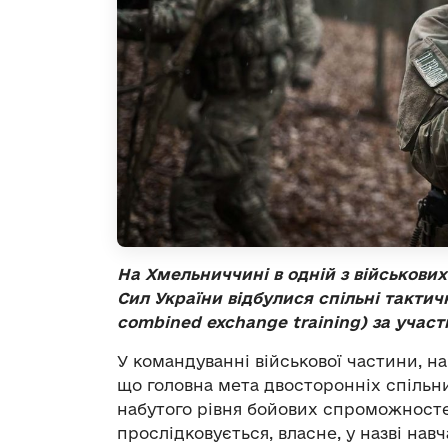
На Хмельниччині в одній з військови
Сил України відбулися спільні тактич
combined
exchange
training
) за учас
У командуванні військової частини, на
що головна мета двосторонніх спільн
набутого рівня бойових спроможносте
прослідковується, власне, у назві нав