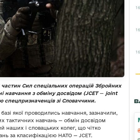
16
16
16
х частин Сил спеціальних операцій Збройних
ні навчання з обміну досвідом (
JCET
—
joint
тю спецпризначенців зі Словаччини.
В
 базі якої проводились навчання, зазначили,
их тактичних навчань — обмін досвідом
й наших і словацьких колег, що чітко
чань за класифікацією НАТО — JCET.