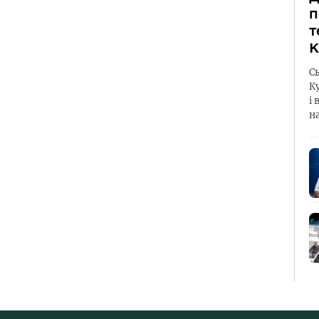
п
т
К
С
К
і 
н