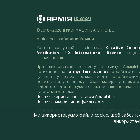
© 2018 - 2026, ІНФОРМАЦІЙНЕ АГЕНТСТВО,
Міністерство оборони України
Контент доступний за ліцензією
Creative Comm
Attribution 4.0 International license
якщо 
зазначено інше.
При використанні контенту з сайту АрміяInf
посилання на
armyinform.com.ua
обов’язкове. 
суб’єктів у сфері онлайн-медіа обов’язкови
розміщення у першому абзаці матеріалу прямого
відкритого для пошукових систем гіперпосилання
цитований матеріал.
Політика користування сайтом АрміяInform
Політика використання файлів cookie
Зауваження та пропозиції по роботі сайту надсилайте
Ми використовуємо файли cookie, щоб забезпе
адресу:
webmaster@armyinform.com.ua
використанн