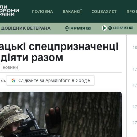
ГОЛОВНА
ВАКАНСІЇ
СОЦЗАХИСТ
ПРО 
ДОВІДНИК ВЕТЕРАНА
вацькі спецпризначенці
18
 діяти разом
НОВИНИ
17
Слідкуйте за АрміяInform в Google
хв.
17
17
17