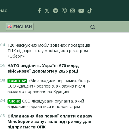
НАС
ENGLISH
:14
120 неіснуючих мобілізованих: посадовців
ТЦК підозрюють у махінаціях з реєстром
«Оберіг»
:56
НАТО виділить Україні €70 млрд
військової допомоги у 2026 році
:38
«Ми заходили першими»: боєць
КОМЕНТАР
ССО «Дацент» розповів, як вижив після
важкого поранення на Курщині
:24
ССО ліквідували окупанта, який
АНОНС
відмовився здаватися в полон: стрім
:13
Обладнання без повної оплати одразу:
Міноборони запустило підтримку для
підприємств ОПК