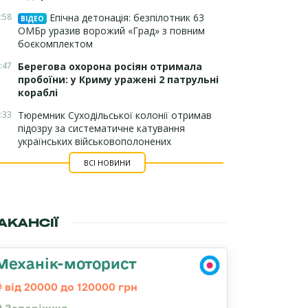
:58
Епічна детонація: безпілотник 63
ВІДЕО
ОМБр уразив ворожий «Град» з повним
боєкомплектом
:47
Берегова охорона росіян отримала
пробоїни: у Криму уражені 2 патрульні
кораблі
:33
Тюремник Суходільської колонії отримав
підозру за систематичне катування
українських військовополонених
ВСІ НОВИНИ
АКАНСІЇ
Механік-моторист
від 20000 до 120000 грн