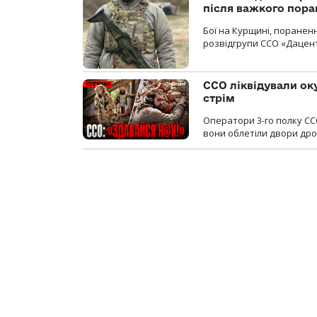
після важкого пора
Бої на Курщині, поранен
розвідгрупи ССО «Дацент
ССО ліквідували ок
стрім
Оператори 3-го полку СС
вони облетіли двори дро