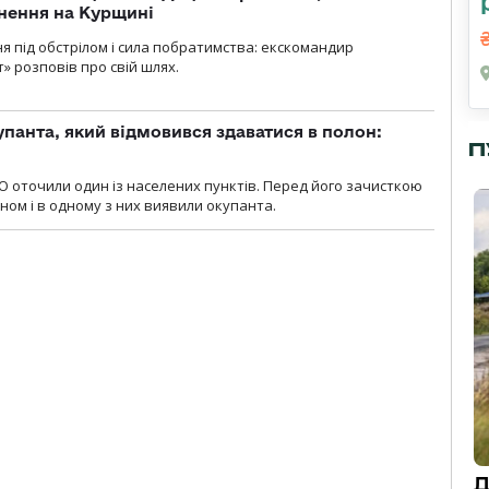
нення на Курщині
ня під обстрілом і сила побратимства: екскомандир
» розповів про свій шлях.
упанта, який відмовився здаватися в полон:
П
О оточили один із населених пунктів. Перед його зачисткою
ном і в одному з них виявили окупанта.
Д