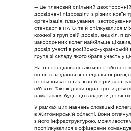
— Це плановий спільний двосторонній 
досвідчені підрозділи з різних країн 
організація, планування і застосування
стандартів НАТО, та й спілкувалися м
кожної з груп свій досвід, вишкіл, підгот
Закордонних колег найбільше цікавив,
досвід участі в російсько-українській
група зі складу якого брала участь у ц
На тлі спеціальної тактичної обстано
спільні завдання зі спеціальної розві
противника і в так званій сірій зоні, 
об’єкти. Також діяли одна проти друго
намагалася будь-що завадити досягти 
У рамках цих навчань словацькі колег
в Житомирській області. Вони огляну
з його інфраструктурою, можливостям
поспілкувалися з офіцерами командув