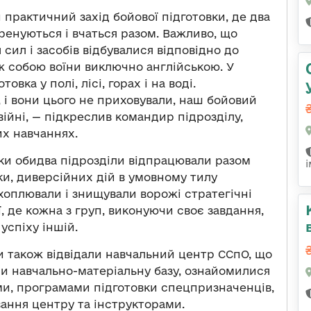
практичний захід бойової підготовки, де два
тренуються і вчаться разом. Важливо, що
 сил і засобів відбувалися відповідно до
іж собою воїни виключно англійською. У
овка у полі, лісі, горах і на воді.
 і вони цього не приховували, наш бойовий
 війні, — підкреслив командир підрозділу,
их навчаннях.
вки обидва підрозділи відпрацювали разом
дки, диверсійних дій в умовному тилу
захоплювали і знищували ворожі стратегічні
ї, де кожна з груп, виконуючи своє завдання,
успіху іншій.
и також відвідали навчальний центр ССпО, що
ли навчально-матеріальну базу, ознайомилися
и, програмами підготовки спецпризначенців,
ання центру та інструкторами.