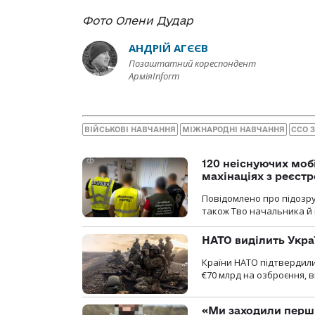
Фото Олени Дудар
АНДРІЙ АГЄЄВ
Позаштатний кореспондент
АрміяInform
ВІЙСЬКОВІ НАВЧАННЯ
МІЖНАРОДНІ НАВЧАННЯ
ССО 
120 неіснуючих моб
махінаціях з реєст
Повідомлено про підозру
також Тво начальника й 
НАТО виділить Укра
Країни НАТО підтвердили
€70 млрд на озброєння, в
«Ми заходили перши