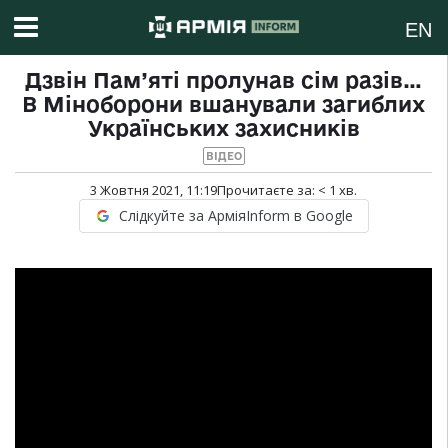
EN
Дзвін Пам’яті пролунав сім разів…
В Міноборони вшанували загиблих
Українських захисників
ВІДЕО
3 Жовтня 2021, 11:19
Прочитаєте за:
< 1
хв.
Слідкуйте за АрміяInform в Google