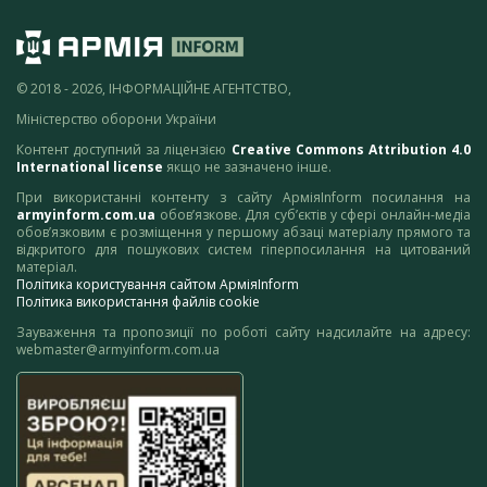
© 2018 - 2026, ІНФОРМАЦІЙНЕ АГЕНТСТВО,
Міністерство оборони України
Контент доступний за ліцензією
Creative Commons Attribution 4.0
International license
якщо не зазначено інше.
При використанні контенту з сайту АрміяInform посилання на
armyinform.com.ua
обов’язкове. Для суб’єктів у сфері онлайн-медіа
обов’язковим є розміщення у першому абзаці матеріалу прямого та
відкритого для пошукових систем гіперпосилання на цитований
матеріал.
Політика користування сайтом АрміяInform
Політика використання файлів cookie
Зауваження та пропозиції по роботі сайту надсилайте на адресу:
webmaster@armyinform.com.ua