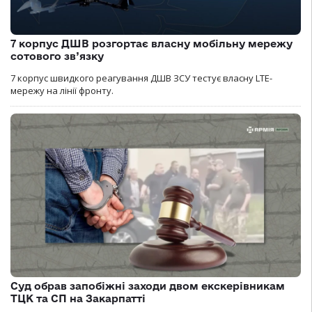
7 корпус ДШВ розгортає власну мобільну мережу
сотового зв’язку
7 корпус швидкого реагування ДШВ ЗСУ тестує власну LTE-
мережу на лінії фронту.
Суд обрав запобіжні заходи двом екскерівникам
ТЦК та СП на Закарпатті