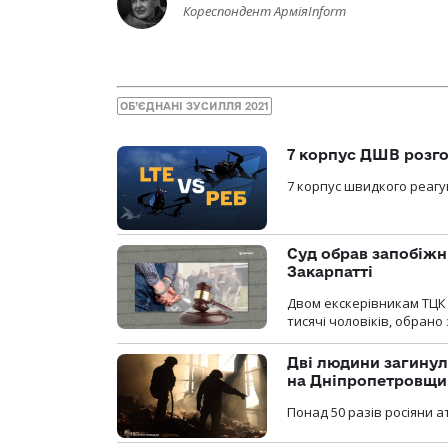
Кореспондент АрміяInform
ОБ’ЄДНАНІ ЗУСИЛЛЯ 2021
7 корпус ДШВ розго
7 корпус швидкого реагу
Суд обрав запобіжн
Закарпатті
Двом екскерівникам ТЦК 
тисячі чоловіків, обрано
Дві людини загинул
на Дніпропетровщи
Понад 50 разів росіяни 