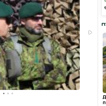
П
Д
п