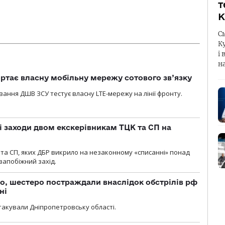
т
К
С
К
і 
н
ртає власну мобільну мережу сотового зв’язку
вання ДШВ ЗСУ тестує власну LTE-мережу на лінії фронту.
і заходи двом екскерівникам ТЦК та СП на
та СП, яких ДБР викрило на незаконному «списанні» понад
 запобіжний захід.
о, шестеро постраждали внаслідок обстрілів рф
ні
атакували Дніпропетровську області.