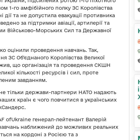
 України, підсилених ротою 1-го піхотного
лом 1-го амфібійного полку ЗС Королівства
і дії та не допустила евакуації противника
едено за підтримки авіації, артилерії та
ами Військово-Морських Сил та Державної
о оцінили проведення навчань. Так,
ня ЗС Об’єднаного Королівства Великої
ажив, що організація та проведення СКШН
икої кількості ресурсів і сил, проте
леним завданням.
 не тільки держави-партнери НАТО надають
наших країн є чого повчитися в українських
кСандерс.
AF ofUkraine генерал-лейтенант Валерій
 навчань наближений до можливих реальних
ється на кордоні з Росією та з