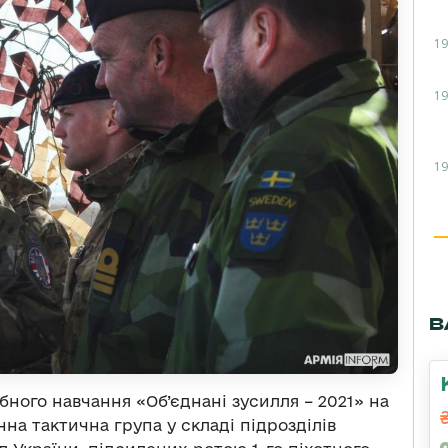
19
19
19
В
ного навчання «Об’єднані зусилля – 2021» на
на тактична група у складі підрозділів