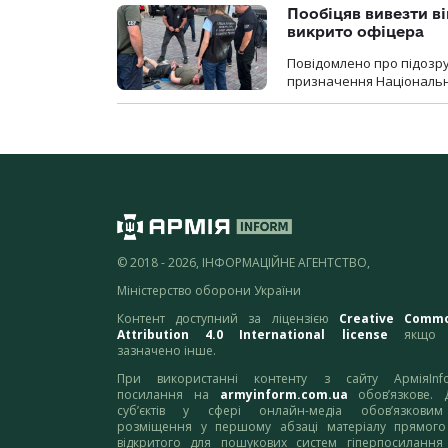
Пообіцяв вивезти ві
викрито офіцера
Повідомлено про підозр
призначення Національної 
© 2018 - 2026, ІНФОРМАЦІЙНЕ АГЕНТСТВО,
Міністерство оборони України
Контент доступний за ліцензією
Creative Comm
Attribution 4.0 International license
якщо 
зазначено інше.
При використанні контенту з сайту АрміяInf
посилання на
armyinform.com.ua
обов’язкове. 
суб’єктів у сфері онлайн-медіа обов’язкови
розміщення у першому абзаці матеріалу прямого
відкритого для пошукових систем гіперпосилання