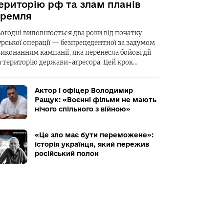
ериторію рф та злам планів
ремля
ьогодні виповнюється два роки від початку
урської операції — безпрецедентної за задумом
виконанням кампанії, яка перенесла бойові дії
а територію держави-агресора. Цей крок…
Актор і офіцер Володимир
Ращук: «Воєнні фільми не мають
нічого спільного з війною»
«Це зло має бути переможене»:
історія українця, який пережив
російський полон