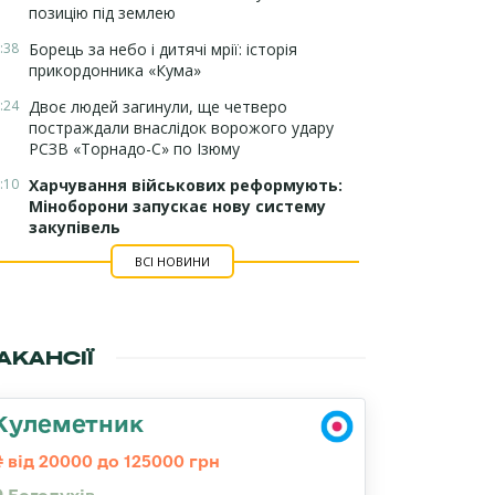
позицію під землею
:38
Борець за небо і дитячі мрії: історія
прикордонника «Кума»
:24
Двоє людей загинули, ще четверо
постраждали внаслідок ворожого удару
РСЗВ «Торнадо-С» по Ізюму
:10
Харчування військових реформують:
Міноборони запускає нову систему
закупівель
ВСІ НОВИНИ
АКАНСІЇ
Кулеметник
від 20000 до 125000 грн