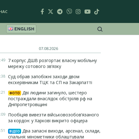
НАС
ENGLISH
07.08.2026
:49
7 корпус ДШВ розгортає власну мобільну
мережу сотового зв’язку
:38
Суд обрав запобіжні заходи двом
екскерівникам ТЦК та СП на Закарпатті
:21
Дві людини загинуло, шестеро
ФОТО
постраждали внаслідок обстрілів рф на
Дніпропетровщині
:09
Пообіцяв вивезти військовозобов’язаного
за кордон: у Харкові викрито офіцера
:51
Два запасні виходи, арсенал, склади,
ВІДЕО
спальня: мінометники облаштували