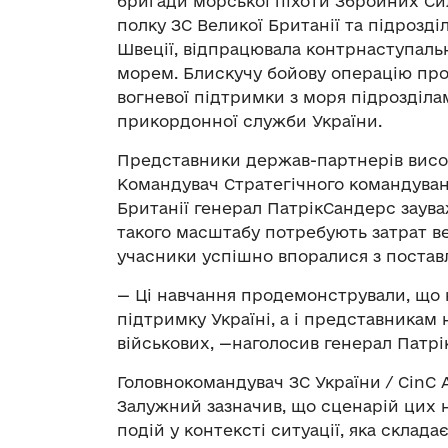
бригади морської піхоти Збройних Сил
полку ЗС Великої Британії та підрозді
Швеції, відпрацювала контрнаступальн
морем. Блискучу бойову операцію пров
вогневої підтримки з моря підрозділ
прикордонної служби України.
Представники держав-партнерів висок
Командувач Стратегічного командуван
Британії генерал ПатрікСандерс заув
такого масштабу потребують затрат вел
учасники успішно впоралися з постав
— Ці навчання продемонстрували, що
підтримку Україні, а і представникам 
військових, —наголосив генерал Патрі
Головнокомандувач ЗС України / CinC 
Залужний зазначив, що сценарій цих
подій у контексті ситуації, яка склада