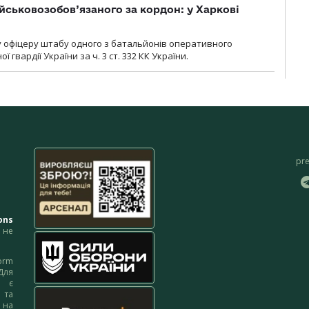
йськовозобов’язаного за кордон: у Харкові
у офіцеру штабу одного з батальйонів оперативного
гвардії України за ч. 3 ст. 332 КК України.
pr
ons
не
orm
Для
м є
 та
 на