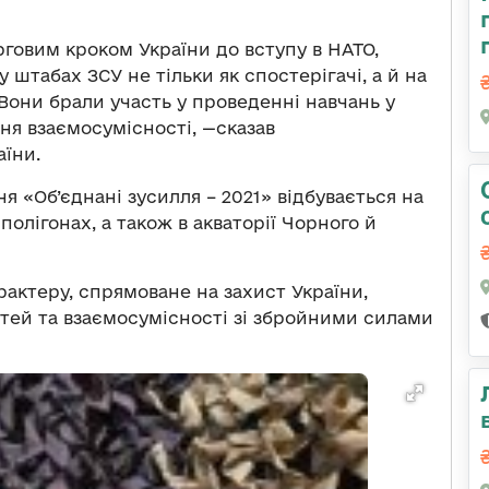
рговим кроком України до вступу в НАТО,
штабах ЗСУ не тільки як спостерігачі, а й на
Вони брали участь у проведенні навчань у
ня взаємосумісності, —сказав
їни.
 «Об’єднані зусилля – 2021» відбувається на
полігонах, а також в акваторії Чорного й
актеру, спрямоване на захист України,
ей та взаємосумісності зі збройними силами