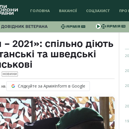
ГОЛОВНА
ВАКАНСІЇ
СОЦЗАХИСТ
ПРО 
ДОВІДНИК ВЕТЕРАНА
 – 2021»: спільно діють
танські та шведські
20
йськові
20
НОВИНИ
20
Слідкуйте за АрміяInform в Google
2
хв.
20
19