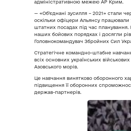
адміністративною межею АР Крим.
— «Об’єднані зусилля – 2021» стали че
оскільки офіцери Альянсу працювали у 
штатних посадах під час планування. 
наших бойових порядках і досягли рів
Головнокомандувач Збройних Сил Укра
Стратегічне командно-штабне навчання
всіх основних українських військових 
Азовського морів.
Це навчання винятково оборонного хар
підвищення її оборонних спроможност
держав-партнерів.