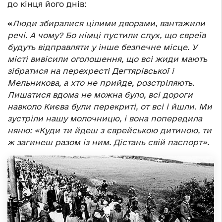
до кінця його днів:
«
Люди збиралися цілими дворами, вантажили
речі. А чому? Бо німці пустили слух, що євреїв
будуть відправляти у інше безпечне місце. У
місті вивісили оголошення, що всі жиди мають
зібратися на перехресті Дегтярівської і
Мельникова, а хто не прийде, розстріляють.
Лишатися вдома не можна було, всі дороги
навколо Києва були перекриті, от всі і йшли. Ми
зустріли нашу молочницю, і вона попередила
няню: «Куди ти йдеш з єврейською дитиною, ти
ж загинеш разом із ним. Дістань свій паспорт».