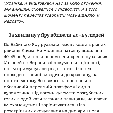
українка, й виштовхали нас за коло оточення.
Ми вийшли, сховалися у підворітті. Я з того
моменту перестав говорити: мову відняло, й
надовго
».
За хвилину у Яру вбивали 40-45 людей
До Бабиного Яру рухалася маса людей з різних
районів Києва. На місці від натовпу відділяли
40-45 осіб, й під конвоєм вели «реєструватися».
У людей відбирали всі документи і цінності,
потім примушували роздягатися і через
проходи в насипі виводили до краю яру, на
протилежному боці якого на спеціально
обладнаній дерев’яній платформі сидів
кулеметник. Під вогонь кулемета розгублених
голих людей кати заганяли палицями, не даючи
їм схаменутися і зорієнтуватися. Тіла
розстріляних скочувалися на дно яру. Після