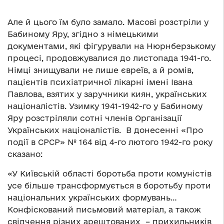
Але й цього їм було замало. Масові розстріли у
Бабиному Яру, згідно з німецькими
документами, які фігурували на Нюрнберзькому
процесі, продовжувалися до листопада 1941-го.
Німці знищували не лише євреїв, а й ромів,
пацієнтів психіатричної лікарні імені Івана
Павлова, взятих у заручники киян, українських
націоналістів. Узимку 1941-1942-го у Бабиному
Яру розстріляли сотні членів Організації
Українських націоналістів. В донесенні «Про
події в СРСР» № 164 від 4-го лютого 1942-го року
сказано:
«У Київській області боротьба проти комуністів
усе більше трансформується в боротьбу проти
національних українських формувань…
Конфіскований письмовий матеріал, а також
свідчення різних арештованих – прихильників