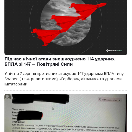
Під час нічної атаки знешкоджено 114 ударних
БПЛА зі 147 — Повітряні Сили
У ніч на 7 серпня противник атакував 147 ударними БПЛА типу
Shahed (в т.ч. реактивними), «Гербера», «Італмас» та дронами-
імітаторами.