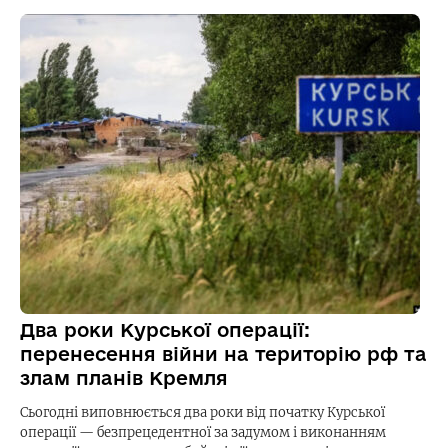
Два роки Курської операції:
перенесення війни на територію рф та
злам планів Кремля
Сьогодні виповнюється два роки від початку Курської
операції — безпрецедентної за задумом і виконанням