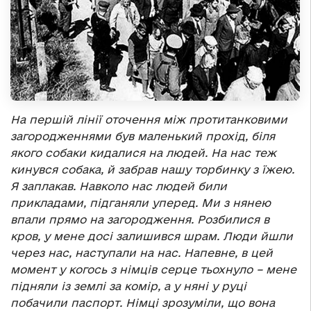
На першій лінії оточення між протитанковими
загородженнями був маленький прохід, біля
якого собаки кидалися на людей. На нас теж
кинувся собака, й забрав нашу торбинку з їжею.
Я заплакав. Навколо нас людей били
прикладами, підганяли уперед. Ми з нянею
впали прямо на загородження. Розбилися в
кров, у мене досі залишився шрам. Люди йшли
через нас, наступали на нас. Напевне, в цей
момент у когось з німців серце тьохнуло – мене
підняли із землі за комір, а у няні у руці
побачили паспорт. Німці зрозуміли, що вона