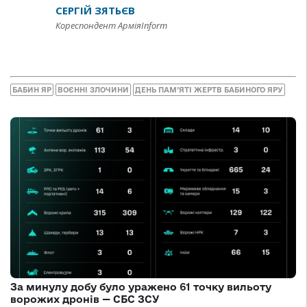
СЕРГІЙ ЗЯТЬЄВ
Кореспондент АрміяInform
БАБИН ЯР
ВОЄННІ ЗЛОЧИНИ
ДЕНЬ ПАМ’ЯТІ ЖЕРТВ БАБИНОГО ЯРУ
За минулу добу було уражено 61 точку вильоту
ворожих дронів — СБС ЗСУ