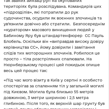
так званих айнзацгруп на окупованих
територіях була розслідувана. Командирів цих
«підрозділів», які потрапили до рук
судочинства, осудили як воєнних злочинців та
ув’язнили довічно або стратили. Безпосереднім
«куратором» масового винищення людей у
Бабиному Яру був штандартенфюрер СС Пауль
Блобель. Оскільки він «виправдав високу довіру
керівництва СС», йому довірили і замітання
слідів тих моторошних злочинів. Робилося це
просто – тіла розстріляних спалювали. На
Нюрнберзькому процесі цей покидьок опише
весь цей процес так:
«Під час мого візиту в Київ у серпні я особисто
спостерігав за спаленням тіл у загальній могилі
під Києвом. Могила була близько 55 метрів
довжиною, 3 метри шириною і 2,5 метра
глибиною. Після того, як верхній шар грунту був