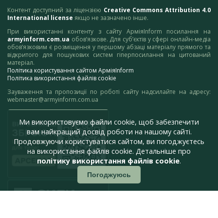
Контент доступний за ліцензією
Creative Commons Attribution 4.0
International license
якщо не зазначено інше.
При використанні контенту з сайту АрміяInform посилання на
armyinform.com.ua
обов’язкове. Для суб’єктів у сфері онлайн-медіа
обов’язковим є розміщення у першому абзаці матеріалу прямого та
відкритого для пошукових систем гіперпосилання на цитований
матеріал.
Політика користування сайтом АрміяInform
Політика використання файлів cookie
Зауваження та пропозиції по роботі сайту надсилайте на адресу:
webmaster@armyinform.com.ua
Ми використовуємо файли cookie, щоб забезпечити
вам найкращий досвід роботи на нашому сайті.
Продовжуючи користуватися сайтом, ви погоджуєтесь
на використання файлів cookie. Детальніше про
політику використання файлів cookie
.
Погоджуюсь