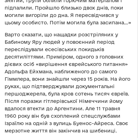
знятий, трупи облили горючим матеріалом і
підпалили. Пройшло близько двох днів, поки
могили вигоріли до дна. Я пересвідчився у
цьому особисто. Потім могила була засипана…»
Варто сказати, що нащадки розстріляних у
Бабиному Яру людей у повоєнний період
переслідували есесівських покидьків
десятиліттями. Приміром, одного з головних
дієвих осіб «вирішення єврейського питання»
Адольфа Ейхмана, наближеного до самого
Гіммлера, вони знайшли через 15 років. На його
руках, що підтверджували документальні
першоджерела, була кров сотень тисяч євреїв.
Після поразки гітлерівської Німеччини йому
вдалося втекти до Аргентини. Але 11 травня
1960 року він був схоплений спецслужбами
Ізраїлю на одній з вулиць Буенос-Айреса. Своє
мерзотне життя він закінчив на шибениці.