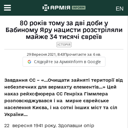
EN
80 років тому за дві доби у
Бабиному Яру нацисти розстріляли
майже 34 тисячі євреїв
ІСТОРІЯ
29 Вересня 2021, 8:43
Прочитаєте за:
6
хв.
Слідкуйте за АрміяInform в Google
Завдання СС – «…Очищати зайняті території від
небезпечних для вермахту елементів…» Цей
наказ рейхсфюрера СС Генріха Гіммлера
розповсюджувався і на мирне єврейське
населення Києва, і на сотні інших міст та сіл
України…
22 вересня 1941 року. Здолавши опір