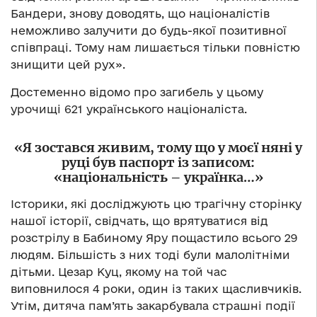
Бандери, знову доводять, що націоналістів
неможливо залучити до будь-якої позитивної
співпраці. Тому нам лишається тільки повністю
знищити цей рух».
Достеменно відомо про загибель у цьому
урочищі 621 українського націоналіста.
«Я зостався живим, тому що у моєї няні у
руці був паспорт із записом:
«національність – українка…»
Історики, які досліджують цю трагічну сторінку
нашої історії, свідчать, що врятуватися від
розстрілу в Бабиному Яру пощастило всього 29
людям. Більшість з них тоді були малолітніми
дітьми. Цезар Куц, якому на той час
виповнилося 4 роки, один із таких щасливчиків.
Утім, дитяча пам’ять закарбувала страшні події