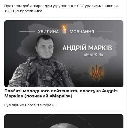
Протягом доби підрозділи угруповання СБС уразили/знищили
1902 цілі противника.
Пам’яті молодшого лейтенанта, пластуна Андрія
Марківа (позивний «Маркіз»)
Був вірним Богові та Україні.