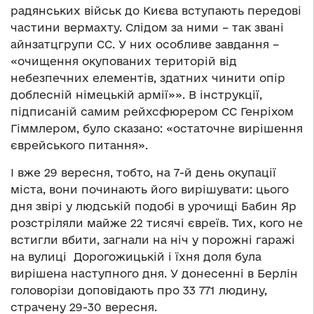
радянських військ до Києва вступають передові
частини вермахту. Слідом за ними – так звані
айнзатцгрупи СС. У них особливе завдання –
«очищення окупованих територій від
небезпечних елементів, здатних чинити опір
доблесній німецькій армії»». В інструкції,
підписаній самим рейхсфюрером СС Генріхом
Гіммлером, було сказано: «остаточне вирішення
єврейського питання».
І вже 29 вересня, тобто, на 7-й день окупації
міста, вони починають його вирішувати: цього
дня звірі у людській подобі в урочищі Бабин Яр
розстріляли майже 22 тисячі євреїв. Тих, кого не
встигли вбити, загнали на ніч у порожні гаражі
на вулиці Дорогожицькій і їхня доля була
вирішена наступного дня. У донесенні в Берлін
головорізи доповідають про 33 771 людину,
страчену 29-30 вересня.