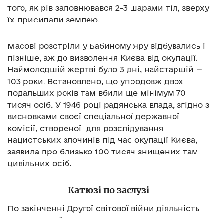
того, як рів заповнювався 2-3 шарами тіл, зверху
їх присипали землею.
Масові розстріли у Бабиному Яру відбувались і
пізніше, аж до визволення Києва від окупації.
Наймолодшій жертві було 3 дні, найстаршій —
103 роки. Встановлено, що упродовж двох
подальших років там вбили ще мінімум 70
тисяч осіб. У 1946 році радянська влада, згідно з
висновками своєї спеціальної державної
комісії, створеної для розслідування
нацистських злочинів під час окупації Києва,
заявила про близько 100 тисяч знищених там
цивільних осіб.
Катюзі по заслузі
По закінченні Другої світової війни діяльність