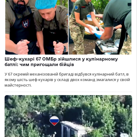
Шеф-кухарі 67 ОМБр зійшлися у кулінарному
батлі: чим пригощали бійців
У 67 окремій механізованій бригаді відбувся кулінарний батл, в
якому шість шеф-кухарів у складі двох команд змагалися у своїй
майстерності.