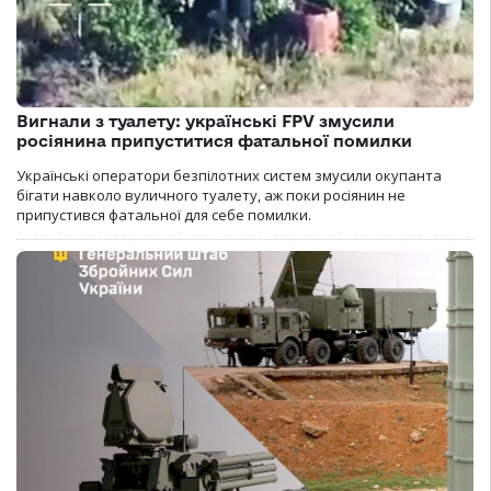
Вигнали з туалету: українські FPV змусили
росіянина припуститися фатальної помилки
Українські оператори безпілотних систем змусили окупанта
бігати навколо вуличного туалету, аж поки росіянин не
припустився фатальної для себе помилки.