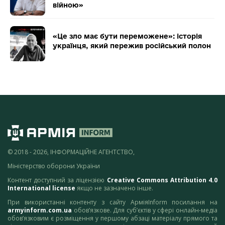
війною»
«Це зло має бути переможене»: історія
українця, який пережив російський полон
© 2018 - 2026, ІНФОРМАЦІЙНЕ АГЕНТСТВО,
Міністерство оборони України
Контент доступний за ліцензією
Creative Commons Attribution 4.0
International license
якщо не зазначено інше.
При використанні контенту з сайту АрміяInform посилання на
armyinform.com.ua
обов’язкове. Для суб’єктів у сфері онлайн-медіа
обов’язковим є розміщення у першому абзаці матеріалу прямого та