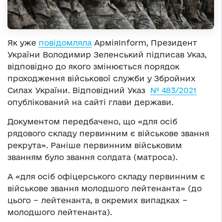
Як уже
повідомляла
АрміяInform, Президент
України Володимир Зеленський підписав Указ,
відповідно до якого змінюється порядок
проходження військової служби у Збройних
Силах України. Відповідний Указ
№ 483/2021
опублікований на сайті глави держави.
Документом передбачено, що «для осіб
рядового складу первинним є військове звання
рекрута». Раніше первинним військовим
званням було звання солдата (матроса).
А «для осіб офіцерського складу первинним є
військове звання молодшого лейтенанта» (до
цього − лейтенанта, в окремих випадках −
молодшого лейтенанта).