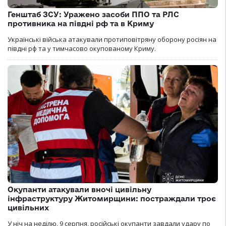
Генштаб ЗСУ: Уражено засоби ППО та РЛС
противника на півдні рф та в Криму
Українські війська атакували протиповітряну оборону росіян на
півдні рф та у тимчасово окупованому Криму.
Окупанти атакували вночі цивільну
інфраструктуру Житомирщини: постраждали троє
цивільних
У ніч на неділю, 9 серпня, російські окупанти завдали удару по