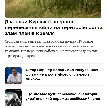
Два роки Курської операції:
перенесення війни на територію рф та
злам планів Кремля
Сьогодні виповнюється два роки від початку Курської
операції — безпрецедентної за задумом і виконанням
кампанії, яка перенесла бойові дії на територію держави-
агресора. Цей крок…
Актор і офіцер Володимир Ращук: «Воєнні
фільми не мають нічого спільного з
війною»
«Це зло має бути переможене»: історія
українця, який пережив російський полон