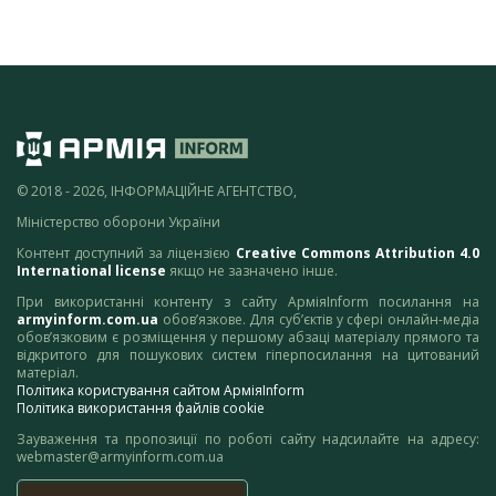
© 2018 - 2026, ІНФОРМАЦІЙНЕ АГЕНТСТВО,
Міністерство оборони України
Контент доступний за ліцензією
Creative Commons Attribution 4.0
International license
якщо не зазначено інше.
При використанні контенту з сайту АрміяInform посилання на
armyinform.com.ua
обов’язкове. Для суб’єктів у сфері онлайн-медіа
обов’язковим є розміщення у першому абзаці матеріалу прямого та
відкритого для пошукових систем гіперпосилання на цитований
матеріал.
Політика користування сайтом АрміяInform
Політика використання файлів cookie
Зауваження та пропозиції по роботі сайту надсилайте на адресу:
webmaster@armyinform.com.ua