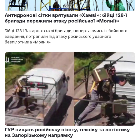
Антидронові сітки врятували «Хамві»: бійці 128-ї
бригади пережили атаку російської «Молнії»
Бійці 128-ї Закарпатської бригади, повертаючись із бойового
завдання, потрапили під атаку російського ударного
безпілотника «Молнія».
ГУР нищать російську піхоту, техніку та логістику
на Запорізькому напрямку