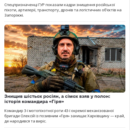
Спецпризначенці ГУР показали кадри знищення російської
піхоти, артилерії, транспорту, дронів та логістичних об’єктів на
Запоріжжі.
Знищив шістьох росіян, а сімох взяв у полон:
історія командира «Гіря»
Командир 3-ї мотопіхотної роти 43-ї окремої механізованої
бригади Олексій із позивним «Гіря» захищає Харківщину — край,
де народився та виріс.