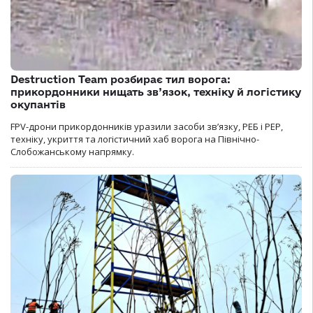
Destruction Team розбирає тил ворога:
прикордонники нищать зв’язок, техніку й логістику
окупантів
FPV-дрони прикордонників уразили засоби зв’язку, РЕБ і РЕР,
техніку, укриття та логістичний хаб ворога на Північно-
Слобожанському напрямку.