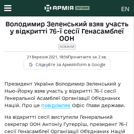
EN
Володимир Зеленський взяв участь
у відкритті 76-ї сесії Генасамблеї
ООН
НОВИНИ
21 Вересня 2021, 18:56
Прочитаєте за:
2
хв.
Слідкуйте за АрміяInform в Google
Президент України Володимир Зеленський у
Нью-Йорку взяв участь у відкритті 76-ї сесії
Генеральної Асамблеї Організації Об’єднаних
Націй. Про це
повідомляє
Офіс Глави держави.
На відкритті сесії виступили Генеральний
секретар ООН Антоніу Гутерріш, президент 76-ї
сесії Генасамблеї Організації Об’єднаних Націй