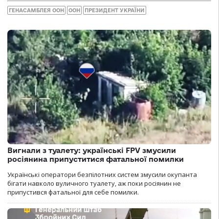
ГЕНАСАМБЛЕЯ ООН
ООН
ПРЕЗИДЕНТ УКРАЇНИ
Вигнали з туалету: українські FPV змусили
росіянина припуститися фатальної помилки
Українські оператори безпілотних систем змусили окупанта
бігати навколо вуличного туалету, аж поки росіянин не
припустився фатальної для себе помилки.