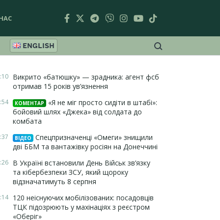
НАС
ENGLISH
:10
Викрито «батюшку» — зрадника: агент фсб
отримав 15 років ув’язнення
:54
«Я не міг просто сидіти в штабі»:
КОМЕНТАР
бойовий шлях «Джека» від солдата до
комбата
:37
Спецпризначенці «Омеги» знищили
ВІДЕО
дві ББМ та вантажівку росіян на Донеччині
:26
В Україні встановили День Військ зв’язку
та кібербезпеки ЗСУ, який щороку
відзначатимуть 8 серпня
:14
120 неіснуючих мобілізованих: посадовців
ТЦК підозрюють у махінаціях з реєстром
«Оберіг»