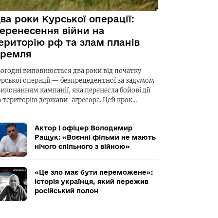
ва роки Курської операції:
еренесення війни на
ериторію рф та злам планів
ремля
ьогодні виповнюється два роки від початку
урської операції — безпрецедентної за задумом
виконанням кампанії, яка перенесла бойові дії
а територію держави-агресора. Цей крок…
Актор і офіцер Володимир
Ращук: «Воєнні фільми не мають
нічого спільного з війною»
«Це зло має бути переможене»:
історія українця, який пережив
російський полон