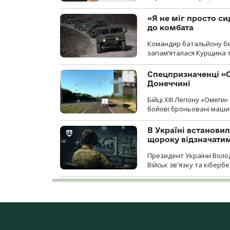
«Я не міг просто си
до комбата
Командир батальйону без
запам’яталася Курщина та
Спецпризначенці «О
Донеччині
Бійці ХІІІ Легіону «Омег
бойові броньовані машин
В Україні встановил
щороку відзначатим
Президент України Воло
Військ зв'язку та кіберб