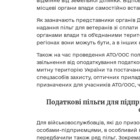
відмінне від земельної ділянки. Відпо
місцеві органи влади самостійно вста
Як зазначають представники органів 
надання пільг для ветеранів зі сплат
органами влади та об’єднаними терит
регіонах вони можуть бути, а в інших н
Також на час проведення АТО/ООС по
звільнення від оподаткування податко
митну територію України та постачан
спецзасобів захисту, оптичних приладів
призначених для учасників АТО/ООС, ч
Податкові пільги для підпр
Для військовослужбовців, які до приз
особами-підприємцями, в особливий пе
передбачили також ряд пільг. Зокрема,