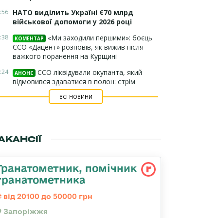
:56
НАТО виділить Україні €70 млрд
військової допомоги у 2026 році
:38
«Ми заходили першими»: боєць
КОМЕНТАР
ССО «Дацент» розповів, як вижив після
важкого поранення на Курщині
:24
ССО ліквідували окупанта, який
АНОНС
відмовився здаватися в полон: стрім
ВСІ НОВИНИ
АКАНСІЇ
Гранатометник, помічник
гранатометника
від 20100 до 50000 грн
Запоріжжя