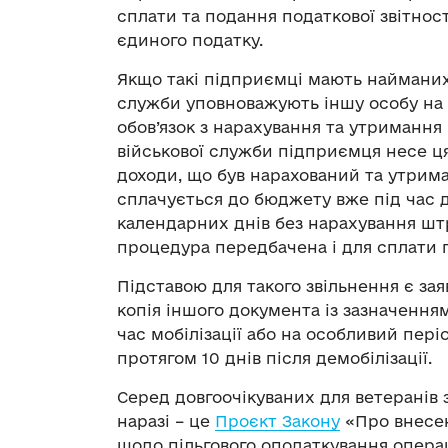
сплати та подання податкової звітност
єдиного податку.
Якщо такі підприємці мають найманих 
служби уповноважують іншу особу на в
обов’язок з нарахування та утримання
військової служби підприємця несе ц
доходи, що був нарахований та утрим
сплачується до бюджету вже під час д
календарних днів без нарахування шт
процедура передбачена і для сплати 
Підставою для такого звільнення є зая
копія іншого документа із зазначення
час мобілізації або на особливий пер
протягом 10 днів після демобілізації.
Серед довгоочікуваних для ветеранів 
наразі – це
Проєкт Закону
«Про внесен
щодо пільгового оподаткування операц