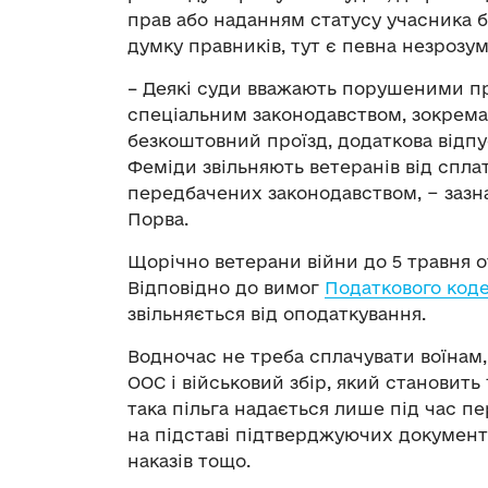
прав або наданням статусу учасника б
думку правників, тут є певна незрозум
– Деякі суди вважають порушеними пра
спеціальним законодавством, зокрема
безкоштовний проїзд, додаткова відп
Феміди звільняють ветеранів від спла
передбачених законодавством, − зазн
Порва.
Щорічно ветерани війни до 5 травня 
Відповідно до вимог
Податкового коде
звільняється від оподаткування.
Водночас не треба сплачувати воїнам,
ООС і військовий збір, який становить
така пільга надається лише під час п
на підставі підтверджуючих документів
наказів тощо.