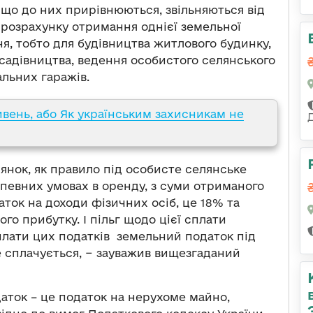
 що до них прирівнюються, звільняються від
з розрахунку отримання однієї земельної
я, тобто для будівництва житлового будинку,
 садівництва, ведення особистого селянського
альних гаражів.
ивень, або Як українським захисникам не
лянок, як правило під особисте селянське
 певних умовах в оренду, з суми отриманого
аток на доходи фізичних осіб, це 18% та
ого прибутку. І пільг щодо цієї сплати
плати цих податків земельний податок під
е сплачується, − зауважив вищезгаданий
ток – це податок на нерухоме майно,