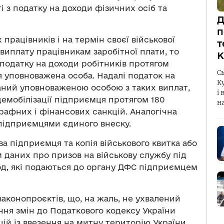
і з податку на доходи фізичних осіб та
Д
п
працівників і на термін своєї військової
т
иплату працівникам заробітної плати, то
К
 податку на доходи робітників протягом
С
я уповноважена особа. Надалі податок на
К
аний уповноваженою особою з таких виплат,
і 
емобілізації підприємця протягом 180
н
рафних і фінансових санкцій. Аналогічна
підприємцями єдиного внеску.
ва підприємця та копія військового квитка або
м даних про призов на військову службу під
іод, які подаються до органу ДФС підприємцем
законопроєктів, що, на жаль, не ухвалений
ня змін до Податкового кодексу України
ій із ввезення на митну територію України