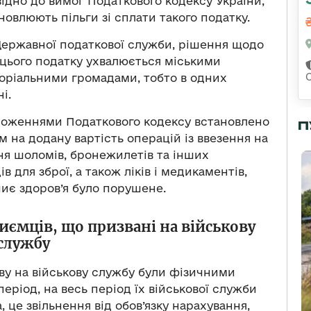
відно до вимог Податкового кодексу України,
новлюють пільги зі сплати такого податку.
Державної податкової служби, рішення щодо
и цього податку ухвалюється міськими
оріальними громадами, тобто в одних
і.
ложеннями Податкового кодексу встановлено
П
м на додану вартість операцій із ввезення на
ня шоломів, бронежилетів та інших
 для зброї, а також ліків і медикаментів,
иє здоров’я було порушене.
иємців, що призвані на військову
службу
ову на військову службу були фізичними
ріод, на весь період їх військової служби
 це звільнення від обов’язку нарахування,