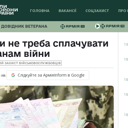
ГОЛОВНА
ВАКАНСІЇ
СОЦЗАХИСТ
ПРО 
ДОВІДНИК ВЕТЕРАНА
ри не треба сплачувати
19
анам війни
18
ИЙ ЗАХИСТ ВІЙСЬКОВОСЛУЖБОВЦІВ
Слідкуйте за АрміяInform в Google
4
хв.
18
18
18