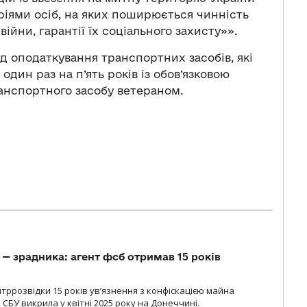
ріями осіб, на яких поширюється чинність
війни, гарантії їх соціального захисту»».
ід оподаткування транспортних засобів, які
один раз на п’ять років із обов’язковою
анспортного засобу ветераном.
— зрадника: агент фсб отримав 15 років
ррозвідки 15 років увʼязнення з конфіскацією майна
 СБУ викрила у квітні 2025 року на Донеччині.