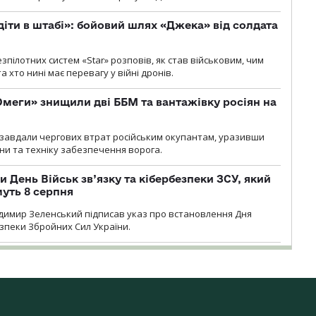
діти в штабі»: бойовий шлях «Джека» від солдата
пілотних систем «Star» розповів, як став військовим, чим
 хто нині має перевагу у війні дронів.
меги» знищили дві ББМ та вантажівку росіян на
и» завдали чергових втрат російським окупантам, уразивши
и та техніку забезпечення ворога.
и День Військ зв’язку та кібербезпеки ЗСУ, який
уть 8 серпня
димир Зеленський підписав указ про встановлення Дня
езпеки Збройних Сил України.