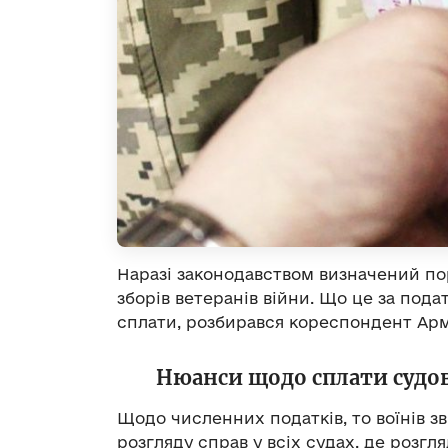
Наразі законодавством визначений пор
зборів ветеранів війни. Що це за подат
сплати, розбирався кореспондент Арм
Нюанси щодо сплати судов
Щодо численних податків, то воїнів зв
розгляду справ у всіх судах, де розгл