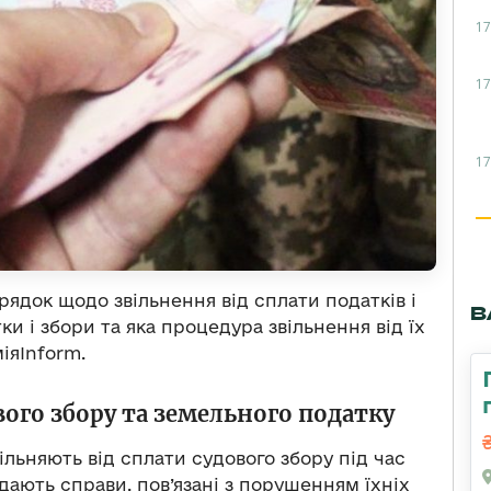
17
17
17
ядок щодо звільнення від сплати податків і
В
ки і збори та яка процедура звільнення від їх
іяInform.
ого збору та земельного податку
ільняють від сплати судового збору під час
ядають справи, пов’язані з порушенням їхніх