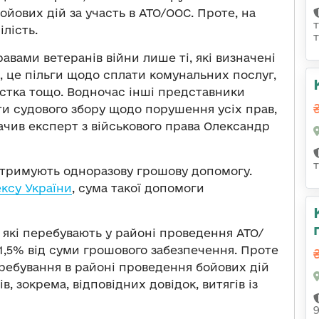
ойових дій за участь в АТО/ООС. Проте, на
ілість.
вами ветеранів війни лише ті, які визначені
, це пільги щодо сплати комунальних послуг,
устка тощо. Водночас інші представники
ти судового збору щодо порушення усіх прав,
ачив експерт з військового права Олександр
отримують одноразову грошову допомогу.
ксу України
, сума такої допомоги
 які перебувають у районі проведення АТО/
 1,5% від суми грошового забезпечення. Проте
еребування в районі проведення бойових дій
, зокрема, відповідних довідок, витягів із