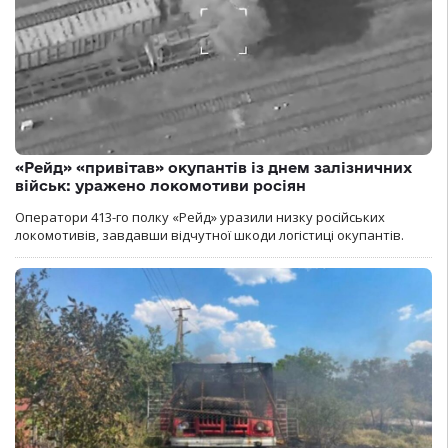
«Рейд» «привітав» окупантів із днем залізничних
військ: уражено локомотиви росіян
Оператори 413-го полку «Рейд» уразили низку російських
локомотивів, завдавши відчутної шкоди логістиці окупантів.