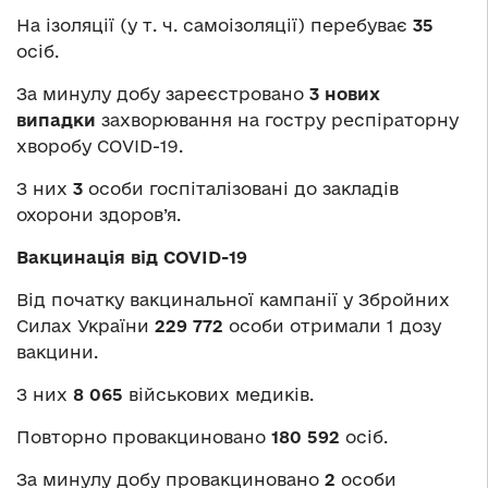
На ізоляції (у т. ч. самоізоляції) перебуває
35
осіб.
За минулу добу зареєстровано
3 нових
випадки
захворювання на гостру респіраторну
хворобу COVID-19.
З них
3
особи госпіталізовані до закладів
охорони здоров’я.
Вакцинація від COVID-19
Від початку вакцинальної кампанії у Збройних
Силах України
229 772
особи отримали 1 дозу
вакцини.
З них
8 065
військових медиків.
Повторно провакциновано
180 592
осіб.
За минулу добу провакциновано
2
особи