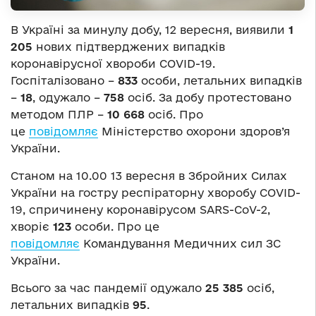
В Україні за минулу добу, 12 вересня, виявили
1
205
нових підтверджених випадків
коронавірусної хвороби COVID-19.
Госпіталізовано –
833
особи, летальних випадків
–
18
, одужало –
758
осіб. За добу протестовано
методом ПЛР –
10 668
осіб. Про
це
повідомляє
Міністерство охорони здоров’я
України.
Станом на 10.00 13 вересня в Збройних Силах
України на гостру респіраторну хворобу COVID-
19, спричинену коронавірусом SARS-CoV-2,
хворіє
123
особи. Про це
повідомляє
Командування Медичних сил ЗС
України.
Всього за час пандемії одужало
25 385
осіб,
летальних випадків
95
.