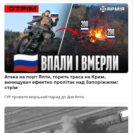
Атака на порт Ялти, горить траса на Крим,
винищувач ефектно пролітає над Запоріжжям:
стрім
ГУР провело морський парад до Дня Ялти.