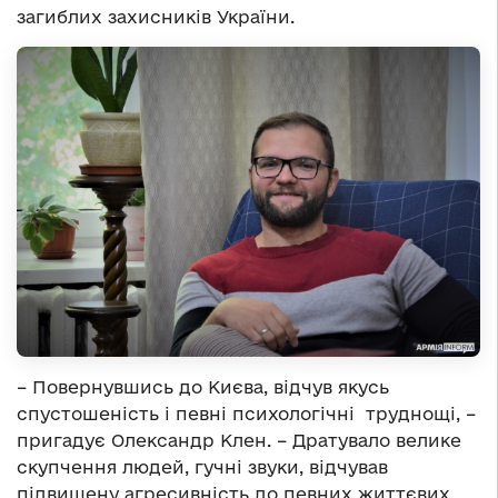
загиблих захисників України.
– Повернувшись до Києва, відчув якусь
спустошеність і певні психологічні труднощі, –
пригадує Олександр Клен. – Дратувало велике
скупчення людей, гучні звуки, відчував
підвищену агресивність до певних життєвих