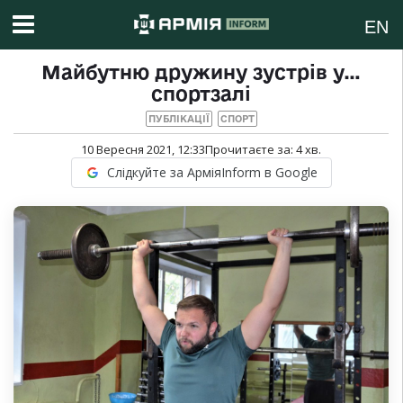
EN
Майбутню дружину зустрів у…
спортзалі
ПУБЛІКАЦІЇ
СПОРТ
10 Вересня 2021, 12:33
Прочитаєте за:
4
хв.
Слідкуйте за АрміяInform в Google