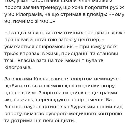
Тож, у залі спортивної школи Клен майже з
порога заявив тренеру, що хоче подолати рубіж
у 90 кілограмів, на що отримав відповідь: «Чому
90, почнімо зі 100…»
– І за два місяці систематичних тренувань я вже
працював зі штангою вагою у центнер, –
усміхається співрозмовник. – Причому у всіх
трьох вправах: в жимі, присіданні та становій
тязі. Власна вага на той момент була 78
кілограмів.
За словами Клена, заняття спортом неминуче
відбувається за схемою «дві сходинки вгору,
одна – вниз». Зворотна сходинка – це травми,
які, на жаль, переслідують спортсменів. Ба
більше: пауерліфтинг, як і будь-який інший вид
спорту, вимагає суворого медичного контролю
та дотримання певної дієти.