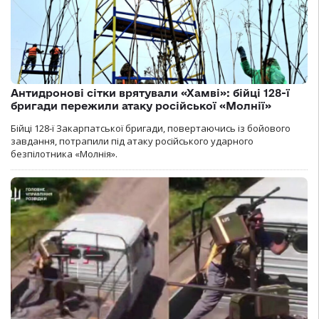
Антидронові сітки врятували «Хамві»: бійці 128-ї
бригади пережили атаку російської «Молнії»
Бійці 128-ї Закарпатської бригади, повертаючись із бойового
завдання, потрапили під атаку російського ударного
безпілотника «Молнія».