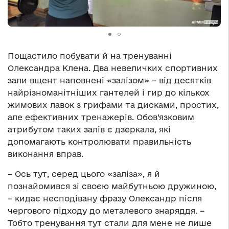
Пощастило побувати й на тренуванні
Олександра Клена. Два невеличких спортивних
зали вщент наповнені «залізом» – від десятків
найрізноманітніших гантелей і гир до кількох
жимових лавок з грифами та дисками, простих,
але ефективних тренажерів. Обов’язковим
атрибутом таких залів є дзеркала, які
допомагають контролювати правильність
виконання вправ.
– Ось тут, серед цього «заліза», я й
познайомився зі своєю майбутньою дружиною,
– кидає несподівану фразу Олександр після
чергового підходу до металевого знаряддя. –
Тобто тренування тут стали для мене не лише