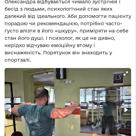
Олександра відбувається чимало зустрічей і
бесід з людьми, психологічний стан яких
далекий від ідеального. Аби допомогти пацієнту
порадою чи рекомендацією, потрібно часто-
густо влізти в його «шкуру», приміряти на себе
стан його душі. І психолог, як це не дивно,
нерідко відчуваю емоційну втому і
виснаженість. Порятунок він знаходить у
спортзалі.