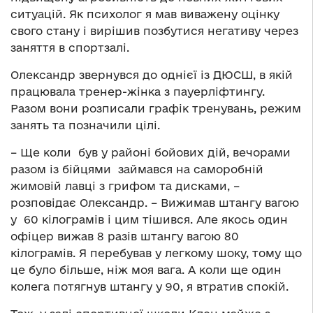
ситуацій. Як психолог я мав виважену оцінку
свого стану і вирішив позбутися негативу через
заняття в спортзалі.
Олександр звернувся до однієї із ДЮСШ, в якій
працювала тренер-жінка з пауерліфтингу.
Разом вони розписали графік тренувань, режим
занять та позначили цілі.
– Ще коли був у районі бойових дій, вечорами
разом із бійцями займався на саморобній
жимовій лавці з грифом та дисками, –
розповідає Олександр. – Вижимав штангу вагою
у 60 кілограмів і цим тішився. Але якось один
офіцер вижав 8 разів штангу вагою 80
кілограмів. Я перебував у легкому шоку, тому що
це було більше, ніж моя вага. А коли ще один
колега потягнув штангу у 90, я втратив спокій.