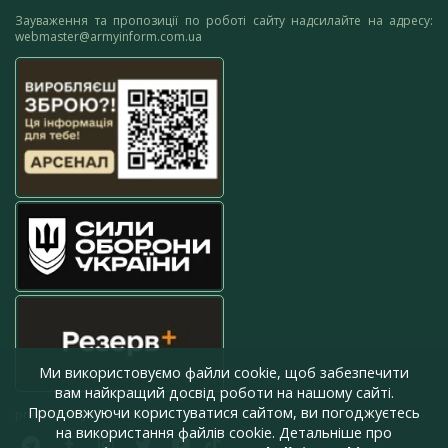
Зауваження та пропозиції по роботі сайту надсилайте на адресу:
webmaster@armyinform.com.ua
Ми використовуємо файли cookie, щоб забезпечити
вам найкращий досвід роботи на нашому сайті.
Продовжуючи користуватися сайтом, ви погоджуєтесь
press@armyinform.com.ua
на використання файлів cookie. Детальніше про