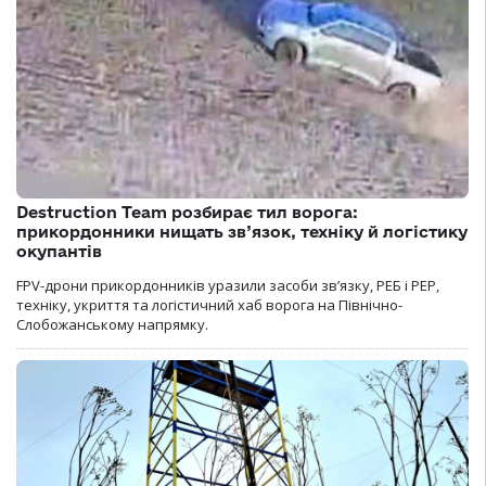
Destruction Team розбирає тил ворога:
прикордонники нищать зв’язок, техніку й логістику
окупантів
FPV-дрони прикордонників уразили засоби зв’язку, РЕБ і РЕР,
техніку, укриття та логістичний хаб ворога на Північно-
Слобожанському напрямку.