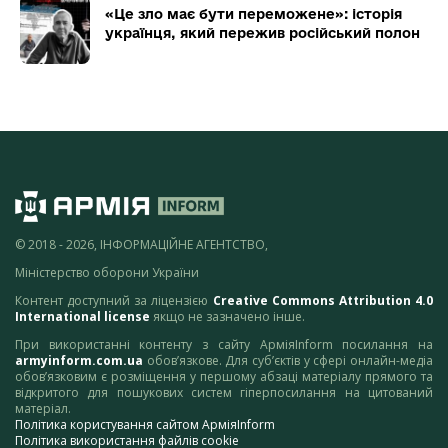
«Це зло має бути переможене»: історія
українця, який пережив російський полон
© 2018 - 2026, ІНФОРМАЦІЙНЕ АГЕНТСТВО,
Міністерство оборони України
Контент доступний за ліцензією
Creative Commons Attribution 4.0
International license
якщо не зазначено інше.
При використанні контенту з сайту АрміяInform посилання на
armyinform.com.ua
обов’язкове. Для суб’єктів у сфері онлайн-медіа
обов’язковим є розміщення у першому абзаці матеріалу прямого та
відкритого для пошукових систем гіперпосилання на цитований
матеріал.
Політика користування сайтом АрміяInform
Політика використання файлів cookie