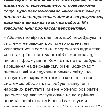
підзвітності, відповідальності, повноважень
тощо. Було рекомендовано «внесення змін до
чинного Законодавства». Але ми всі розуміємо,
наскільки це важка і копітка робота. Ми
говоримо нині про часові перспективи.
– Абсолютно вірно, для того, щоб перебудувати
систему, не завжди достатньо рішень, які
ухвалюються в середині оборонного відомства.
Хоча такі рішення теж потрібні. Наприклад,
питання формування Комітетів, не потребують
вирішення на державному рівні. Водночас ті
питання, які ми слухали в рамках звіту, що
стосуються парламентського контролю над
системою оборони, потребують залучення
народних депутатів. Ми не можемо розірвати
цю систему, яка врегульована на всіх рівнях,
починаючи зі стратегічного і закінчуючи
тактичним на рівні доктрин. У нас протягом 30-