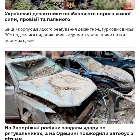
Українські десантники позбавляють ворога живої
сили, провізії та пального
Бійці 7 корпус швидкого реагування десантно-штурмових військ
ЗСУ поділилися видовищними кадрами з ураженнями низки
ворожих цілей.
На Запоріжжі росіяни завдали удару по
рятувальниках, а на Одещині пошкодили автобус з
дітьми