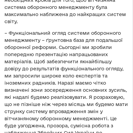
необхідних кроків для того, щоб вітчизняна
система оборонного менеджменту була
максимально наближена до найкращих систем
світу.
– Функціональний огляд системи оборонного
менеджменту – ґрунтовна база для подальшої
оборонної реформи. Сьогодні ми зробили
попередню презентацію напрацьованих
матеріалів. Щоб забезпечити якнайбільшу
довіру до результатів функціонального огляду,
ми запросили широке коло експертів та
іноземних радників. Наразі маємо чітко
визначені зони зосередження основних зусиль,
які надалі будемо реалізовувати. Я розраховую,
що не пізніше ніж через місяць ми будемо мати
струнку систему впровадження змін у
вітчизняному оборонному менеджменті. Це
буде узгоджена, прозора, сумісна робота з
наближення Збройних Сил України до