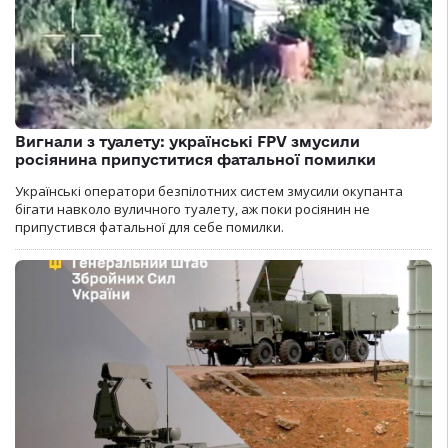
Вигнали з туалету: українські FPV змусили
росіянина припуститися фатальної помилки
Українські оператори безпілотних систем змусили окупанта
бігати навколо вуличного туалету, аж поки росіянин не
припустився фатальної для себе помилки.