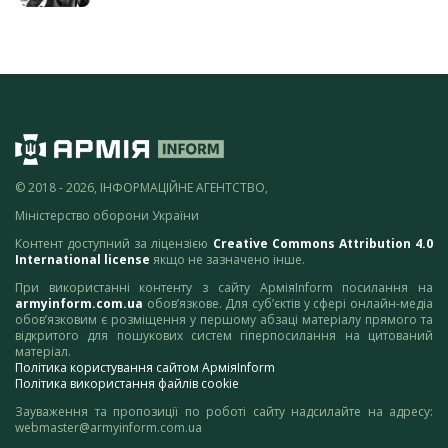
© 2018 - 2026, ІНФОРМАЦІЙНЕ АГЕНТСТВО,
Міністерство оборони України
Контент доступний за ліцензією
Creative Commons Attribution 4.0
International license
якщо не зазначено інше.
При використанні контенту з сайту АрміяInform посилання на
armyinform.com.ua
обов’язкове. Для суб’єктів у сфері онлайн-медіа
обов’язковим є розміщення у першому абзаці матеріалу прямого та
відкритого для пошукових систем гіперпосилання на цитований
матеріал.
Політика користування сайтом АрміяInform
Політика використання файлів cookie
Зауваження та пропозиції по роботі сайту надсилайте на адресу:
webmaster@armyinform.com.ua