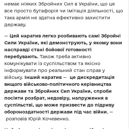
немає ніяких Збройних Сил в України, що це
все просто бутафорія чи імітація діяльності, що
така армія не здатна ефективно захистити
державу.
—
Цей наратив легко розбивають самі Збройні
Сили України, які демонструють, у якому вони
насправді стані бойової готовності
перебувають.
Також треба активно
комунікувати із суспільством та якісно
інформувати про реальний стан справ у
війську.
Інший наратив
—
це дискредитація
вищого військово-політичного керівництва
держави та Збройних Сил України, спроби
посіяти розбрат, недовіру, напруження в
суспільстві, що може призвести до підриву
обороноздатності держави під час війни
, —
розповів Юрій Кочевенко.