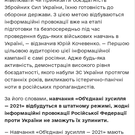
нівелювати чи принизити боєздатність
Збройних Сил України, їхню готовність до
оборони держави. З цією метою відбуваються
інформаційні провокації вже на етапі
підготовки та безпосередньо під час
проведення будь-яких військових навчань в
Україні, — відзначив Юрій Кочевенко. — Першою
цільовою аудиторією цієї інформаційної
кампанії є самі росіяни. Адже будь-яка
активність, демонстрація високого рівня
боєздатності, якого набули ЗС України протягом
останніх років, викликають істерично-панічні
ноти в російських пропагандистів.
За його словами,
навчання «Об’єднані зусилля
— 2021» відбудуться в штатному режимі, жодні
інформаційні провокації Російської Федерації
проти України не зможуть їх зупинити.
— Навчання «Об’єднані зусилля — 2021» мають