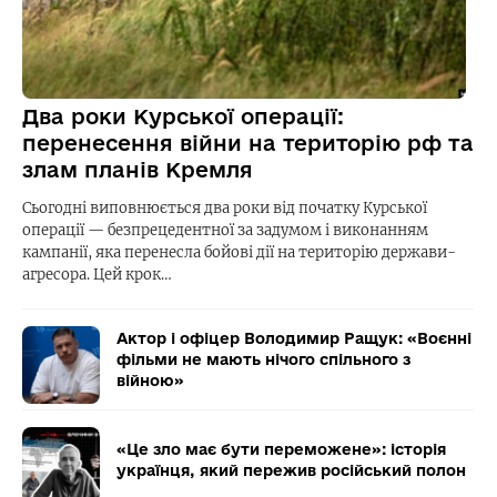
Два роки Курської операції:
перенесення війни на територію рф та
злам планів Кремля
Сьогодні виповнюється два роки від початку Курської
операції — безпрецедентної за задумом і виконанням
кампанії, яка перенесла бойові дії на територію держави-
агресора. Цей крок…
Актор і офіцер Володимир Ращук: «Воєнні
фільми не мають нічого спільного з
війною»
«Це зло має бути переможене»: історія
українця, який пережив російський полон