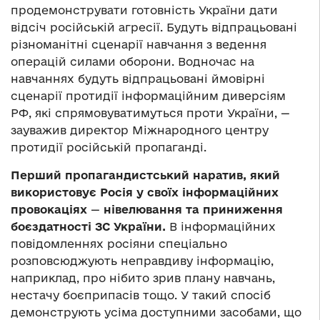
продемонструвати готовність України дати
відсіч російській агресії. Будуть відпрацьовані
різноманітні сценарії навчання з ведення
операцій силами оборони. Водночас на
навчаннях будуть відпрацьовані ймовірні
сценарії протидії інформаційним диверсіям
РФ, які спрямовуватимуться проти України, —
зауважив директор Міжнародного центру
протидії російській пропаганді.
Перший пропагандистський наратив, який
використовує Росія у своїх інформаційних
провокаціях
—
нівелювання та приниження
боєздатності ЗС України.
В інформаційних
повідомленнях росіяни спеціально
розповсюджують неправдиву інформацію,
наприклад, про нібито зрив плану навчань,
нестачу боєприпасів тощо. У такий спосіб
демонструють усіма доступними засобами, що