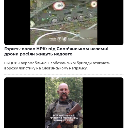
Горить-палає НРК: під Слов’янськом наземні
дрони росіян живуть недовго
Бійці 81-ї аеромобільної Слобожанської бригади атакують
ворожу логістику на Словʼянському напрямку.