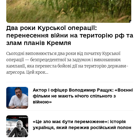
Два роки Курської операції:
перенесення війни на територію рф та
злам планів Кремля
Сьогодні виповнюється два роки від початку Курської
операції — безпрецедентної за задумом і виконанням
кампанії, яка перенесла бойові дії на територію держави-
агресора. Цей крок…
Актор і офіцер Володимир Ращук: «Воєнні
фільми не мають нічого спільного з
війною»
«Це зло має бути переможене»: історія
українця, який пережив російський полон