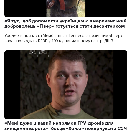
«Я тут, щоб допомогти українцям»: американський
доброволець «Гізер» готується стати десантником
Уродженець з міста Мемфіс, штат Теннессі, з позивним «Гізер»
зараз проходить БЗВП у 199-му навчальному центрі ДШВ.
«Мені дуже цікавий напрямок FPV-дронів для
знищення ворога»: боєць «Хожо» повернувся з СЗЧ