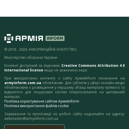
© 2018 - 2026, ІНФОРМАЦІЙНЕ АГЕНТСТВО,
Міністерство оборони України
Контент доступний за ліцензією
Creative Commons Attribution 4.0
International license
якщо не зазначено інше.
При використанні контенту з сайту АрміяInform посилання на
armyinform.com.ua
обов’язкове. Для суб’єктів у сфері онлайн-медіа
обов’язковим є розміщення у першому абзаці матеріалу прямого та
відкритого для пошукових систем гіперпосилання на цитований
матеріал.
Політика користування сайтом АрміяInform
Політика використання файлів cookie
Зауваження та пропозиції по роботі сайту надсилайте на адресу:
webmaster@armyinform.com.ua