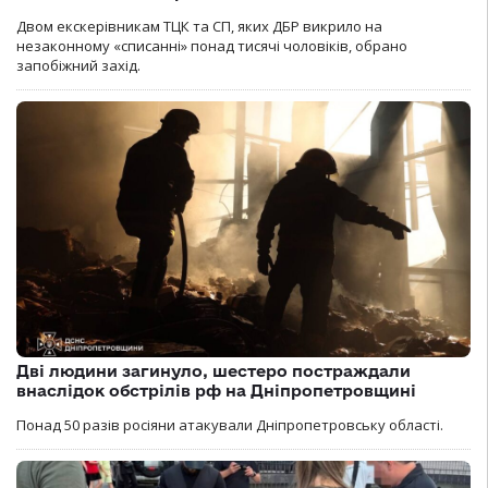
Двом екскерівникам ТЦК та СП, яких ДБР викрило на
незаконному «списанні» понад тисячі чоловіків, обрано
запобіжний захід.
Дві людини загинуло, шестеро постраждали
внаслідок обстрілів рф на Дніпропетровщині
Понад 50 разів росіяни атакували Дніпропетровську області.