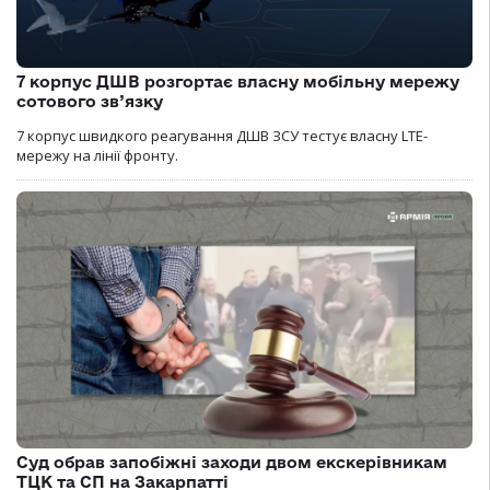
7 корпус ДШВ розгортає власну мобільну мережу
сотового зв’язку
7 корпус швидкого реагування ДШВ ЗСУ тестує власну LTE-
мережу на лінії фронту.
Суд обрав запобіжні заходи двом екскерівникам
ТЦК та СП на Закарпатті