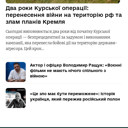
Два роки Курської операції:
перенесення війни на територію рф та
злам планів Кремля
Сьогодні виповнюється два роки від початку Курської
операції — безпрецедентної за задумом і виконанням
кампанії, яка перенесла бойові дії на територію держави-
агресора. Цей крок…
Актор і офіцер Володимир Ращук: «Воєнні
фільми не мають нічого спільного з
війною»
«Це зло має бути переможене»: історія
українця, який пережив російський полон