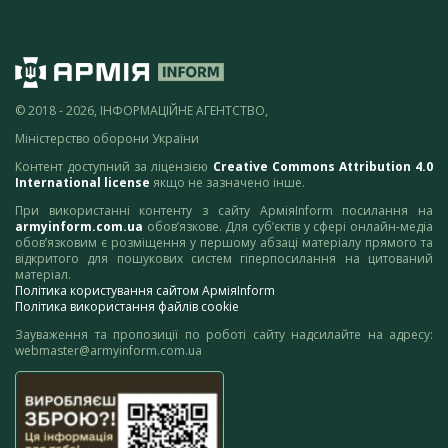
© 2018 - 2026, ІНФОРМАЦІЙНЕ АГЕНТСТВО,
Міністерство оборони України
Контент доступний за ліцензією
Creative Commons Attribution 4.0
International license
якщо не зазначено інше.
При використанні контенту з сайту АрміяInform посилання на
armyinform.com.ua
обов’язкове. Для суб’єктів у сфері онлайн-медіа
обов’язковим є розміщення у першому абзаці матеріалу прямого та
відкритого для пошукових систем гіперпосилання на цитований
матеріал.
Політика користування сайтом АрміяInform
Політика використання файлів cookie
Зауваження та пропозиції по роботі сайту надсилайте на адресу:
webmaster@armyinform.com.ua