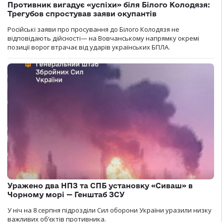
Противник вигадує «успіхи» біля Білого Колодязя:
Трегубов спростував заяви окупантів
Російські заяви про просування до Білого Колодязя не
відповідають дійсності— на Вовчанському напрямку окремі
позиції ворог втрачає від ударів українських БПЛА.
Уражено два НПЗ та СПБ установку «Сиваш» в
Чорному морі — Генштаб ЗСУ
У ніч на 8 серпня підрозділи Сил оборони України уразили низку
важливих об’єктів противника.