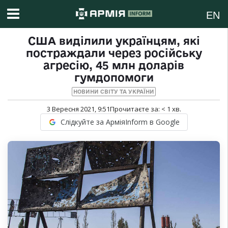
EN
США виділили українцям, які
постраждали через російську
агресію, 45 млн доларів
гумдопомоги
НОВИНИ СВІТУ ТА УКРАЇНИ
3 Вересня 2021, 9:51
Прочитаєте за:
< 1
хв.
Слідкуйте за АрміяInform в Google