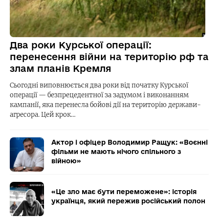
Два роки Курської операції:
перенесення війни на територію рф та
злам планів Кремля
Сьогодні виповнюється два роки від початку Курської
операції — безпрецедентної за задумом і виконанням
кампанії, яка перенесла бойові дії на територію держави-
агресора. Цей крок…
Актор і офіцер Володимир Ращук: «Воєнні
фільми не мають нічого спільного з
війною»
«Це зло має бути переможене»: історія
українця, який пережив російський полон