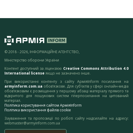
© 2018 - 2026, ІНФОРМАЦІЙНЕ АГЕНТСТВО,
Міністерство оборони України
Контент доступний за ліцензією
Creative Commons Attribution 4.0
International license
якщо не зазначено інше.
При використанні контенту з сайту АрміяInform посилання на
armyinform.com.ua
обов’язкове. Для суб’єктів у сфері онлайн-медіа
обов’язковим є розміщення у першому абзаці матеріалу прямого та
відкритого для пошукових систем гіперпосилання на цитований
матеріал.
Політика користування сайтом АрміяInform
Політика використання файлів cookie
Зауваження та пропозиції по роботі сайту надсилайте на адресу:
webmaster@armyinform.com.ua