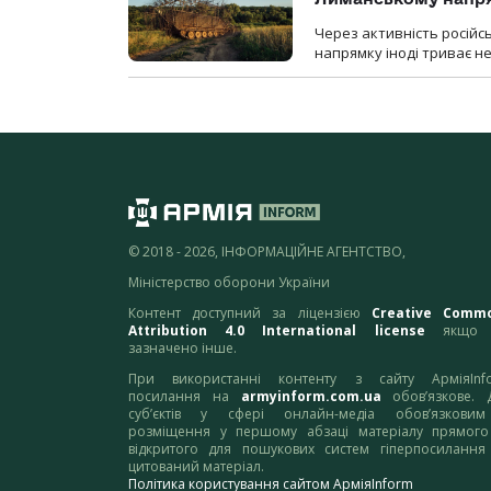
Через активність російс
напрямку іноді триває не
© 2018 - 2026, ІНФОРМАЦІЙНЕ АГЕНТСТВО,
Міністерство оборони України
Контент доступний за ліцензією
Creative Comm
Attribution 4.0 International license
якщо 
зазначено інше.
При використанні контенту з сайту АрміяInf
посилання на
armyinform.com.ua
обов’язкове. 
суб’єктів у сфері онлайн-медіа обов’язкови
розміщення у першому абзаці матеріалу прямого
відкритого для пошукових систем гіперпосилання
цитований матеріал.
Політика користування сайтом АрміяInform