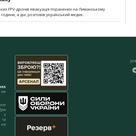
ьких FPV-дронів евакуація поранених на Лиманському
 години, а дні, розповів український медик.
pr
ons
не
orm
Для
м є
 та
 на