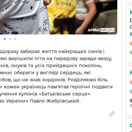
 Щоразу забирає життя найкращих синів і
 які вирішили піти на передову заради миру,
нів, онуків та усіх прийдешніх поколінь.
менні обереги у вигляді сердець, які
бов, що не знає кордонів. Розділяємо біль
и кожен українець пам’ятав героїчні подвиги
вручення кулонів «Батьківське серце»
о України» Павло Жебрівський.