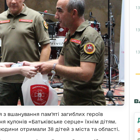
13
13
13
В
 з вшанування пам’яті загиблих героїв
ня кулонів «Батьківське серце» їхнім дітям.
людини отримали 38 дітей з міста та області.