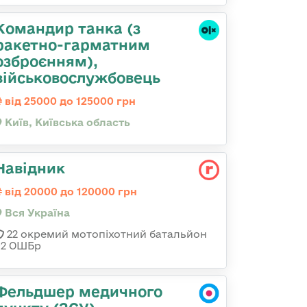
Командиp танка (з
pакетно-гарматним
озброєнням),
військовослужбовець
від 25000 до 125000 грн
Київ, Київська область
Навідник
від 20000 до 120000 грн
Вся Україна
22 окремий мотопіхотний батальйон
92 ОШБр
Фельдшер медичного