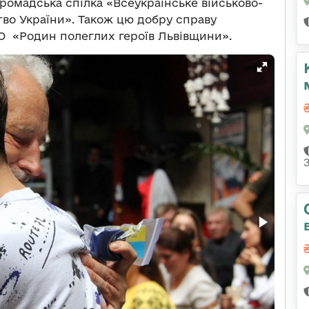
Громадська спілка «Всеукраїнське військово-
тво України». Також цю добру справу
 ГО «Родин полеглих героїв Львівщини».