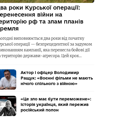
ва роки Курської операції:
еренесення війни на
ериторію рф та злам планів
ремля
ьогодні виповнюється два роки від початку
урської операції — безпрецедентної за задумом
виконанням кампанії, яка перенесла бойові дії
а територію держави-агресора. Цей крок…
Актор і офіцер Володимир
Ращук: «Воєнні фільми не мають
нічого спільного з війною»
«Це зло має бути переможене»:
історія українця, який пережив
російський полон