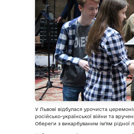
У Львові відбулася урочиста церемонія
російсько-української війни та вручен
Обереги з викарбуваним ім’ям рідної 