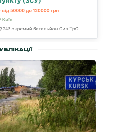
пункту (ЗСУ)
від 50000 до 120000 грн
Київ
243 окремий батальйон Сил ТрО
УБЛІКАЦІЇ