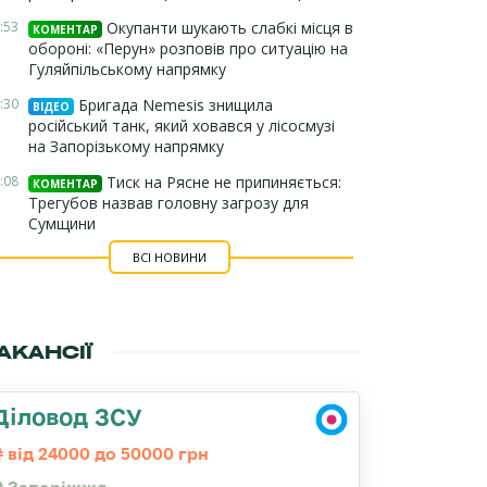
:53
Окупанти шукають слабкі місця в
КОМЕНТАР
обороні: «Перун» розповів про ситуацію на
Гуляйпільському напрямку
:30
Бригада Nemesis знищила
ВІДЕО
російський танк, який ховався у лісосмузі
на Запорізькому напрямку
:08
Тиск на Рясне не припиняється:
КОМЕНТАР
Трегубов назвав головну загрозу для
Сумщини
ВСІ НОВИНИ
АКАНСІЇ
Діловод ЗСУ
від 24000 до 50000 грн