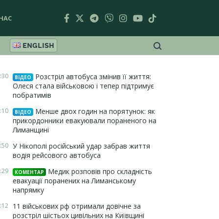
НАС
ENGLISH
:30
Розстріл автобуса змінив її життя:
ВІДЕО
Олеся стала військовою і тепер підтримує
побратимів
:10
Менше двох годин на порятунок: як
ВІДЕО
прикордонники евакуювали пораненого на
Лиманщині
:50
У Нікополі російський удар забрав життя
водія рейсового автобуса
:29
Медик розповів про складність
КОМЕНТАР
евакуації поранених на Лиманському
напрямку
:12
11 військових рф отримали довічне за
розстріл шістьох цивільних на Київщині