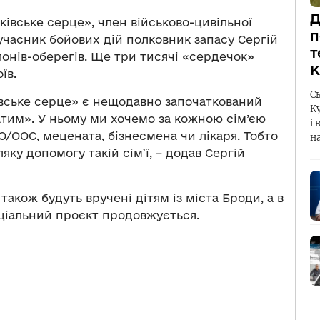
Д
ківське серце», член військово-цивільної
п
учасник бойових дій полковник запасу Сергій
т
лонів-оберегів. Ще три тисячі «сердечок»
К
їв.
С
ківське серце» є нещодавно започаткований
К
тим». У ньому ми хочемо за кожною сім’єю
і 
О/ООС, мецената, бізнесмена чи лікаря. Тобто
н
яку допомогу такій сім’ї, – додав Сергій
також будуть вручені дітям із міста Броди, а в
Соціальний проєкт продовжується.