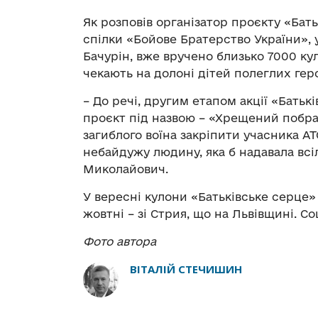
Як розповів о
рганізатор проєкту «Бать
спілки «Бойове Братерство України», 
Бачурін, вже вручено близько 7000 ку
чекають на долоні дітей полеглих геро
– До речі, другим етапом акції «Бать
проєкт під назвою – «Хрещений побра
загиблого воїна закріпити учасника АТ
небайдужу людину, яка б надавала всіл
Миколайович.
У вересні кулони
«Батьківське серце»
жовтні – зі Стрия, що на Львівщині. 
Фото автора
ВІТАЛІЙ СТЕЧИШИН