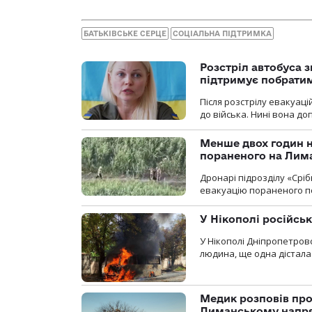
БАТЬКІВСЬКЕ СЕРЦЕ
СОЦІАЛЬНА ПІДТРИМКА
Розстріл автобуса з
підтримує побрати
Після розстрілу евакуацій
до війська. Нині вона д
Менше двох годин 
пораненого на Лим
Дронарі підрозділу «Срі
евакуацію пораненого п
У Нікополі російсь
У Нікополі Дніпропетровс
людина, ще одна дістала
Медик розповів про
Лиманському напр