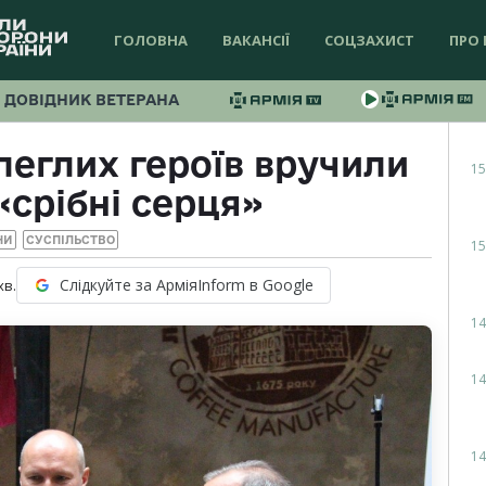
ГОЛОВНА
ВАКАНСІЇ
СОЦЗАХИСТ
ПРО 
ДОВІДНИК ВЕТЕРАНА
леглих героїв вручили
15
«срібні серця»
НИ
СУСПІЛЬСТВО
15
Слідкуйте за АрміяInform в Google
хв.
14
14
14