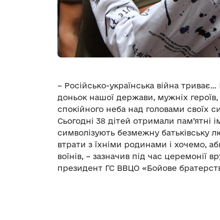
– Російсько-українська війна триває…
доньок нашої держави, мужніх героїв,
спокійного неба над головами своїх си
Сьогодні 38 дітей отримали пам’ятні і
символізують безмежну батьківську лю
втрати з їхніми родинами і хочемо, аб
воїнів, – зазначив під час церемонії 
президент ГС ВВЦО «Бойове братерств