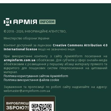
© 2018 - 2026, ІНФОРМАЦІЙНЕ АГЕНТСТВО,
Міністерство оборони України
Контент доступний за ліцензією
Creative Commons Attribution 4.0
International license
якщо не зазначено інше.
При використанні контенту з сайту АрміяInform посилання на
armyinform.com.ua
обов’язкове. Для суб’єктів у сфері онлайн-медіа
обов’язковим є розміщення у першому абзаці матеріалу прямого та
відкритого для пошукових систем гіперпосилання на цитований
матеріал.
Політика користування сайтом АрміяInform
Політика використання файлів cookie
Зауваження та пропозиції по роботі сайту надсилайте на адресу:
webmaster@armyinform.com.ua