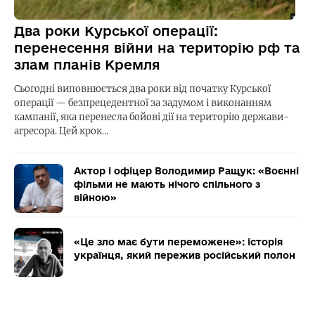
Два роки Курської операції:
перенесення війни на територію рф та
злам планів Кремля
Сьогодні виповнюється два роки від початку Курської
операції — безпрецедентної за задумом і виконанням
кампанії, яка перенесла бойові дії на територію держави-
агресора. Цей крок…
Актор і офіцер Володимир Ращук: «Воєнні
фільми не мають нічого спільного з
війною»
«Це зло має бути переможене»: історія
українця, який пережив російський полон