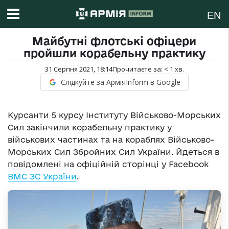
EN
Майбутні флотські офіцери
пройшли корабельну практику
31 Серпня 2021, 18:14
Прочитаєте за:
< 1
хв.
Слідкуйте за АрміяInform в Google
Курсанти 5 курсу Інституту Військово-Морських
Сил закінчили корабельну практику у
військових частинах та на кораблях Військово-
Морських Сил Збройних Сил України. Йдеться в
повідомлені на офіційній сторінці у Facebook
ВМС ЗС України
.