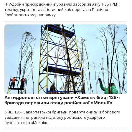
FPV-дрони прикордонників уразили засоби зв’язку, РЕБ і РЕР,
техніку, укриття та логістичний хаб ворога на Північно-
Слобожанському напрямку.
Антидронові сітки врятували «Хамві»: бійці 128-ї
бригади пережили атаку російської «Молнії»
Бійці 128-ї Закарпатської бригади, повертаючись із бойового
завдання, потрапили під атаку російського ударного
безпілотника «Молнія».