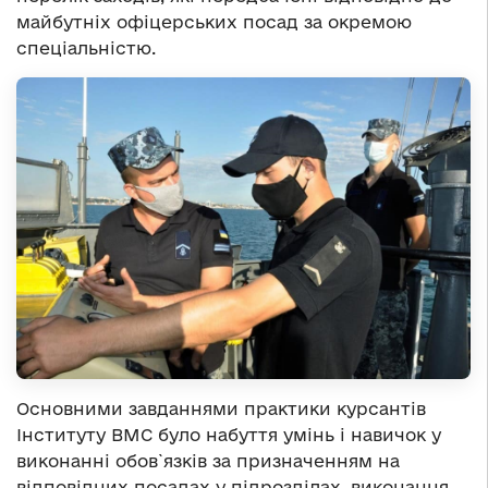
майбутніх офіцерських посад за окремою
спеціальністю.
Основними завданнями практики курсантів
Інституту ВМС було набуття умінь і навичок у
виконанні обов`язків за призначенням на
відповідних посадах у підрозділах, виконання