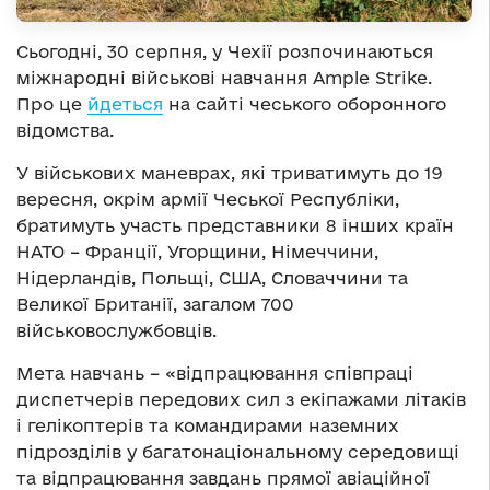
Сьогодні, 30 серпня, у Чехії розпочинаються
міжнародні військові навчання Ample Strike.
Про це
йдеться
на сайті чеського оборонного
відомства.
У військових маневрах, які триватимуть до 19
вересня, окрім армії Чеської Республіки,
братимуть участь представники 8 інших країн
НАТО – Франції, Угорщини, Німеччини,
Нідерландів, Польщі, США, Словаччини та
Великої Британії, загалом 700
військовослужбовців.
Мета навчань – «відпрацювання співпраці
диспетчерів передових сил з екіпажами літаків
і гелікоптерів та командирами наземних
підрозділів у багатонаціональному середовищі
та відпрацювання завдань прямої авіаційної