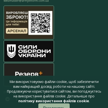
webmaster@armyinform.com.ua
Ми використовуємо файли cookie, щоб забезпечити
вам найкращий досвід роботи на нашому сайті.
Продовжуючи користуватися сайтом, ви погоджуєтесь
press@armyinform.com.ua
на використання файлів cookie. Детальніше про
політику використання файлів cookie
.
Погоджуюсь