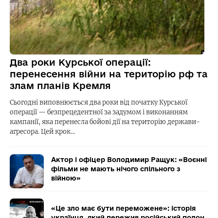
Два роки Курської операції:
перенесення війни на територію рф та
злам планів Кремля
Сьогодні виповнюється два роки від початку Курської
операції — безпрецедентної за задумом і виконанням
кампанії, яка перенесла бойові дії на територію держави-
агресора. Цей крок…
Актор і офіцер Володимир Ращук: «Воєнні
фільми не мають нічого спільного з
війною»
«Це зло має бути переможене»: історія
українця, який пережив російський полон