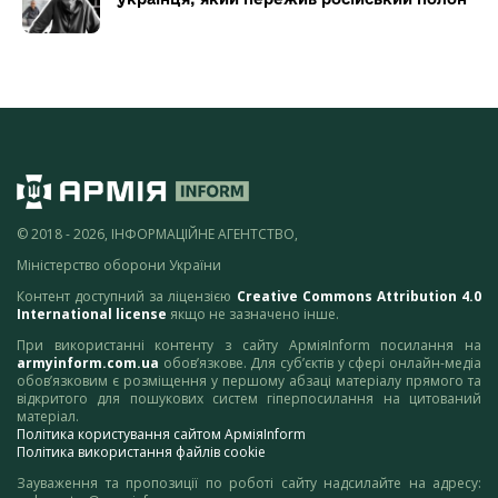
© 2018 - 2026, ІНФОРМАЦІЙНЕ АГЕНТСТВО,
Міністерство оборони України
Контент доступний за ліцензією
Creative Commons Attribution 4.0
International license
якщо не зазначено інше.
При використанні контенту з сайту АрміяInform посилання на
armyinform.com.ua
обов’язкове. Для суб’єктів у сфері онлайн-медіа
обов’язковим є розміщення у першому абзаці матеріалу прямого та
відкритого для пошукових систем гіперпосилання на цитований
матеріал.
Політика користування сайтом АрміяInform
Політика використання файлів cookie
Зауваження та пропозиції по роботі сайту надсилайте на адресу: