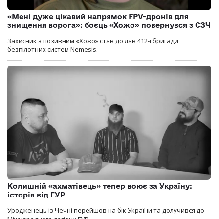
«Мені дуже цікавий напрямок FPV-дронів для
знищення ворога»: боєць «Хожо» повернувся з СЗЧ
Захисник з позивним «Хожо» став до лав 412-ї бригади
безпілотних систем Nemesis.
Колишній «ахматівець» тепер воює за Україну:
історія від ГУР
Уродженець із Чечні перейшов на бік України та долучився до