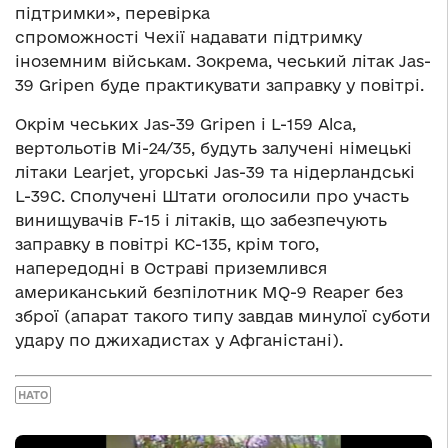
підтримки», перевірка
спроможності Чехії надавати підтримку
іноземним військам. Зокрема, чеський літак Jas-
39 Gripen буде практикувати заправку у повітрі.
Окрім чеських Jas-39 Gripen і L-159 Alca,
вертольотів Мі-24/35, будуть залучені німецькі
літаки Learjet, угорські Jas-39 та нідерландські
L-39C. Сполучені Штати оголосили про участь
винищувачів F-15 і літаків, що забезпечують
заправку в повітрі KC-135, крім того,
напередодні в Остраві приземлився
американський безпілотник MQ-9 Reaper без
зброї (апарат такого типу завдав минулої суботи
удару по джихадистах у Афганістані).
НАТО