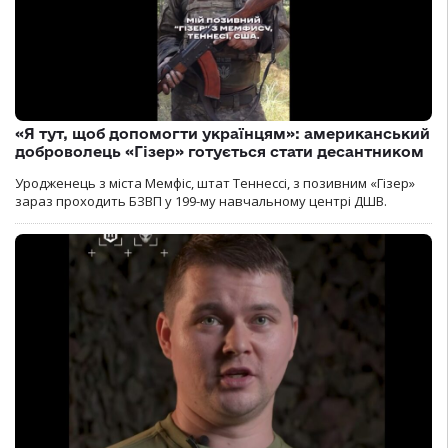
«Я тут, щоб допомогти українцям»: американський
доброволець «Гізер» готується стати десантником
Уродженець з міста Мемфіс, штат Теннессі, з позивним «Гізер»
зараз проходить БЗВП у 199-му навчальному центрі ДШВ.