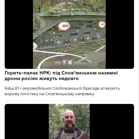
Горить-палає НРК: під Слов’янськом наземні
дрони росіян живуть недовго
Бійці 81-ї аеромобільної Слобожанської бригади атакують
ворожу логістику на Словʼянському напрямку.