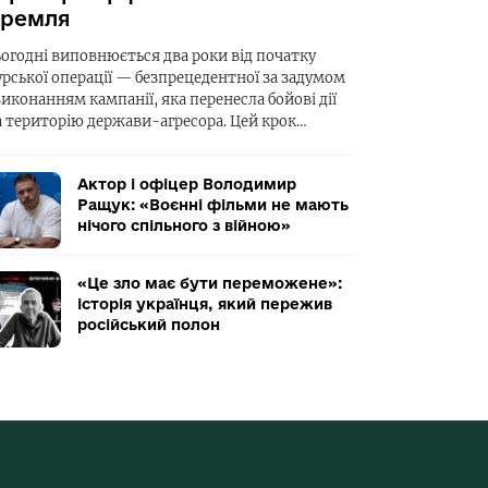
ремля
ьогодні виповнюється два роки від початку
урської операції — безпрецедентної за задумом
виконанням кампанії, яка перенесла бойові дії
а територію держави-агресора. Цей крок…
Актор і офіцер Володимир
Ращук: «Воєнні фільми не мають
нічого спільного з війною»
«Це зло має бути переможене»:
історія українця, який пережив
російський полон