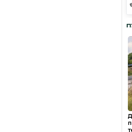
П
Д
п
т