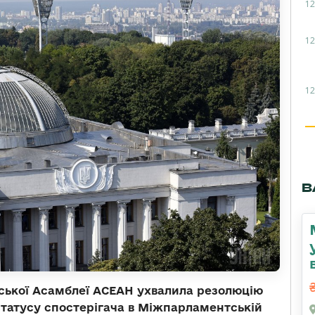
12
12
12
В
ької Асамблеї АСЕАН ухвалила резолюцію
статусу спостерігача в Міжпарламентській