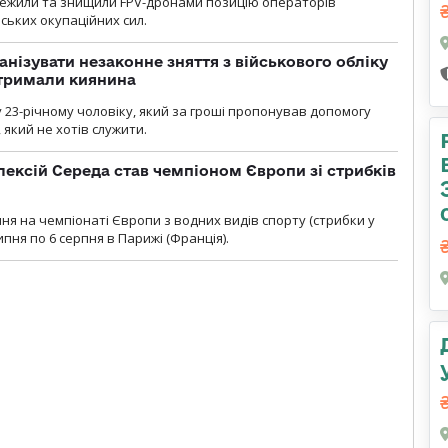
стежили та знищили FPV-дронами позицію операторів
ських окупаційних сил.
анізувати незаконне зняття з військового обліку
атримали киянина
 23-річному чоловіку, який за гроші пропонував допомогу
який не хотів служити.
ексій Середа став чемпіоном Європи зі стрибків
я на чемпіонаті Європи з водних видів спорту (стрибки у
липня по 6 серпня в Парижі (Франція).