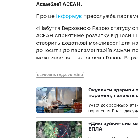
Асамблеї АСЕАН.
Про це
інформує
пресслужба парламе
«Набуття Верховною Радою статусу сп
АСЕАН сприятиме розвитку відносин із
створить додаткові можливості для н
доносити до парламентаріїв АСЕАН по
можливості», – наголосив Голова Верх
ВЕРХОВНА РАДА УКРАЇНИ
Окупанти вдарили п
поранені, палають 
Унаслідок російської ат
поранення. Внаслідок уд
«Дикі вуйки» висте
БПЛА