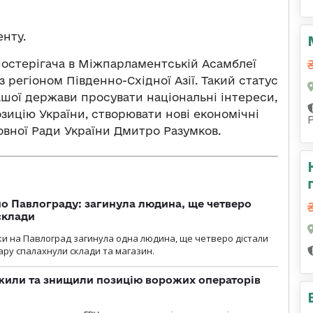
нту.
остерігача в Міжпарламентській Асамблеї
 регіоном Південно-Східної Азії. Такий статус
ашої держави просувати національні інтереси,
зицію України, створювати нові економічні
овної Ради України Дмитро Разумков.
о Павлограду: загинула людина, ще четверо
склади
аки на Павлоград загинула одна людина, ще четверо дістали
ару спалахнули склади та магазин.
жили та знищили позицію ворожих операторів