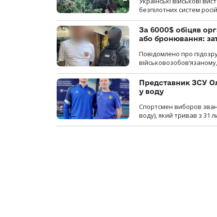
Українські військові ви
безпілотних систем росій
За 6000$ обіцяв орг
або бронювання: з
Повідомлено про підозру
військовозобов’язаному, 
Представник ЗСУ Ол
у воду
Спортсмен виборов званн
воду), який тривав з 31 