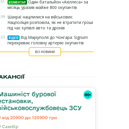
:51
Один батальйон «Ахіллеса» за
КОМЕНТАР
місяць уразив майже 800 окупантів
:39
Шахраї націлилися на військових:
Нацполіція розповіла, як не втратити гроші
під час купівлі авто та дронів
:23
Від Маріуполя до Чонгара: Signum
ВІДЕО
перекриває головну артерію окупантів
ВСІ НОВИНИ
АКАНСІЇ
Машиніст бурової
установки,
військовослужбовець ЗСУ
від 20900 до 120900 грн
Самбір