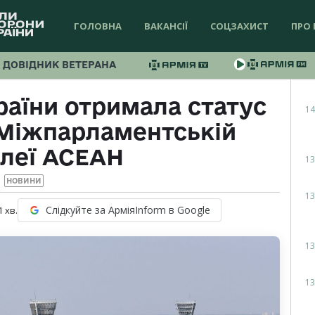
ГОЛОВНА
ВАКАНСІЇ
СОЦЗАХИСТ
ПРО 
ДОВІДНИК ВЕТЕРАНА
раїни отримала статус
14
 Міжпарламентській
леї АСЕАН
13
НОВИНИ
13
Слідкуйте за АрміяInform в Google
1
хв.
13
13