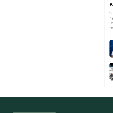
К
С
К
і 
н