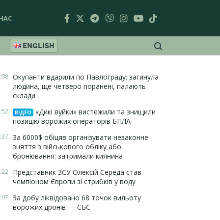
НАС
ENGLISH
:08
Окупанти вдарили по Павлограду: загинула
людина, ще четверо поранені, палають
склади
:52
«Дикі вуйки» вистежили та знищили
ВІДЕО
позицію ворожих операторів БПЛА
:37
За 6000$ обіцяв організувати незаконне
зняття з військового обліку або
бронювання: затримали киянина
:22
Представник ЗСУ Олексій Середа став
чемпіоном Європи зі стрибків у воду
:07
За добу ліквідовано 68 точок вильоту
ворожих дронів — СБС