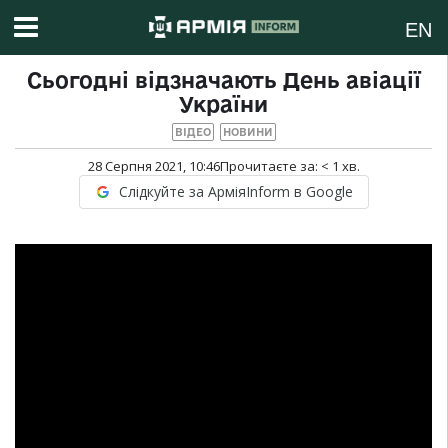
EN
Сьогодні відзначають День авіації
України
ВІДЕО
НОВИНИ
28 Серпня 2021, 10:46
Прочитаєте за:
< 1
хв.
Слідкуйте за АрміяInform в Google