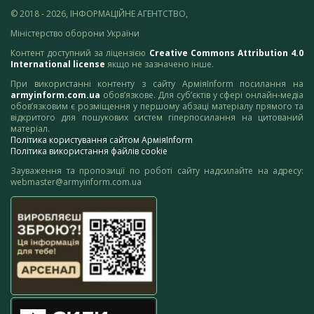
© 2018 - 2026, ІНФОРМАЦІЙНЕ АГЕНТСТВО,
Міністерство оборони України
Контент доступний за ліцензією
Creative Commons Attribution 4.0
International license
якщо не зазначено інше.
При використанні контенту з сайту АрміяInform посилання на
armyinform.com.ua
обов’язкове. Для суб’єктів у сфері онлайн-медіа
обов’язковим є розміщення у першому абзаці матеріалу прямого та
відкритого для пошукових систем гіперпосилання на цитований
матеріал.
Політика користування сайтом АрміяInform
Політика використання файлів cookie
Зауваження та пропозиції по роботі сайту надсилайте на адресу:
webmaster@armyinform.com.ua