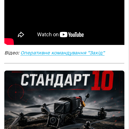
Відео:
Оперативне командування “Захід”