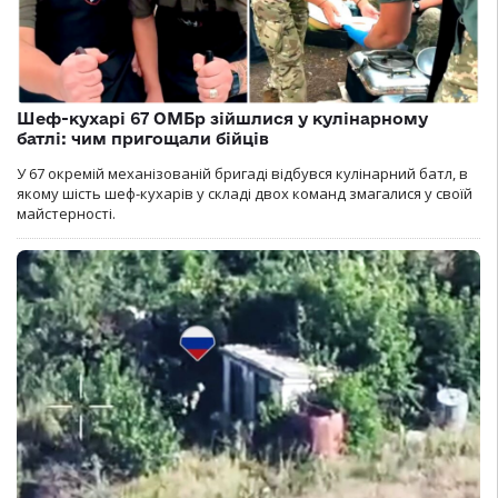
Шеф-кухарі 67 ОМБр зійшлися у кулінарному
батлі: чим пригощали бійців
У 67 окремій механізованій бригаді відбувся кулінарний батл, в
якому шість шеф-кухарів у складі двох команд змагалися у своїй
майстерності.