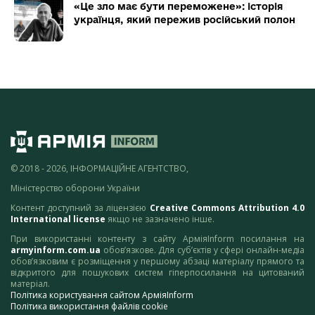
«Це зло має бути переможене»: історія
українця, який пережив російський полон
© 2018 - 2026, ІНФОРМАЦІЙНЕ АГЕНТСТВО,
Міністерство оборони України
Контент доступний за ліцензією
Creative Commons Attribution 4.0
International license
якщо не зазначено інше.
При використанні контенту з сайту АрміяInform посилання на
armyinform.com.ua
обов’язкове. Для суб’єктів у сфері онлайн-медіа
обов’язковим є розміщення у першому абзаці матеріалу прямого та
відкритого для пошукових систем гіперпосилання на цитований
матеріал.
Політика користування сайтом АрміяInform
Політика використання файлів cookie