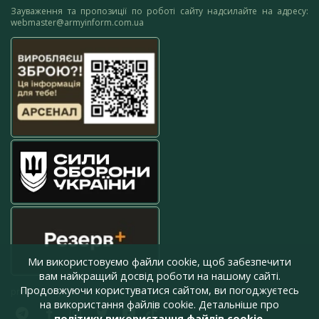
Зауваження та пропозиції по роботі сайту надсилайте на адресу:
webmaster@armyinform.com.ua
Ми використовуємо файли cookie, щоб забезпечити
вам найкращий досвід роботи на нашому сайті.
Продовжуючи користуватися сайтом, ви погоджуєтесь
press@armyinform.com.ua
на використання файлів cookie. Детальніше про
політику використання файлів cookie
.