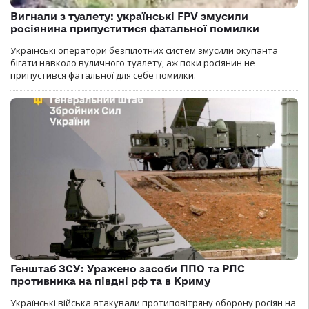
Вигнали з туалету: українські FPV змусили
росіянина припуститися фатальної помилки
Українські оператори безпілотних систем змусили окупанта
бігати навколо вуличного туалету, аж поки росіянин не
припустився фатальної для себе помилки.
Генштаб ЗСУ: Уражено засоби ППО та РЛС
противника на півдні рф та в Криму
Українські війська атакували протиповітряну оборону росіян на