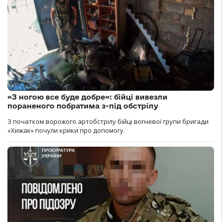
«З ногою все буде добре»: бійці вивезли
пораненого побратима з-під обстрілу
З початком ворожого артобстрілу бійці вогневої групи бригади
«Хижак» почули крики про допомогу.