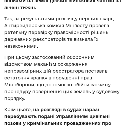
особами на землі діючих військових частин за
лічені тижні.
Так, за результатами розгляду перших скарг,
Антирейдерська комісія Мін’юсту провела
ретельну перевірку правомірності рішень
державних реєстраторів та визнала їх
незаконними.
При цьому застосований оборонним
відомством механізм оскарження
неправомірних дій реєстратора поставив
остаточну крапку в порушенні прав
Міноборони, що допомогло обійти затяжну
процедуру повернення цих земель у судовому
порядку.
Крім цього,
на розгляді в судах наразі
перебувають подані Управлінням цивільні
позови у кримінальних провадженнях
про