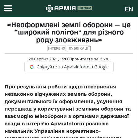
EN
«Неоформлені землі оборони — це
“широкий полігонˮ для різного
роду зловживань»
ІНТЕРВ`Ю
ПУБЛІКАЦІЇ
28 Серпня 2021, 19:00
Прочитаєте за:
5
хв.
Слідкуйте за АрміяInform в Google
Про результати роботи щодо повернення
незаконно відчужених земель оборони,
документального їх оформлення, усунення
перешкод у користуванні землями оборони та
взаємодію Міноборони з органами державної
влади в інтерв’ю АрміяInform розповів
начальник Управління нормативно-