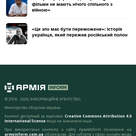
фільми не мають нічого спільного з
війною»
«Це зло має бути переможене»: історія
українця, який пережив російський полон
© 2018 - 2026, ІНФОРМАЦІЙНЕ АГЕНТСТВО,
Міністерство оборони України
Контент доступний за ліцензією
Creative Commons Attribution 4.0
International license
якщо не зазначено інше.
При використанні контенту з сайту АрміяInform посилання на
armyinform.com.ua
обов’язкове. Для суб’єктів у сфері онлайн-медіа