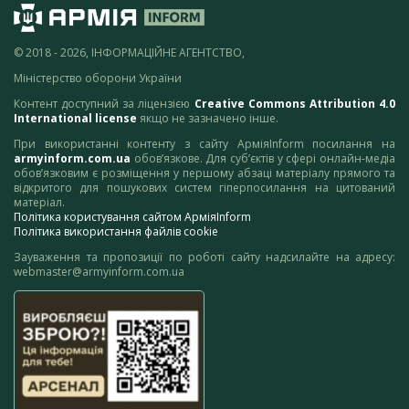
© 2018 - 2026, ІНФОРМАЦІЙНЕ АГЕНТСТВО,
Міністерство оборони України
Контент доступний за ліцензією
Creative Commons Attribution 4.0
International license
якщо не зазначено інше.
При використанні контенту з сайту АрміяInform посилання на
armyinform.com.ua
обов’язкове. Для суб’єктів у сфері онлайн-медіа
обов’язковим є розміщення у першому абзаці матеріалу прямого та
відкритого для пошукових систем гіперпосилання на цитований
матеріал.
Політика користування сайтом АрміяInform
Політика використання файлів cookie
Зауваження та пропозиції по роботі сайту надсилайте на адресу:
webmaster@armyinform.com.ua