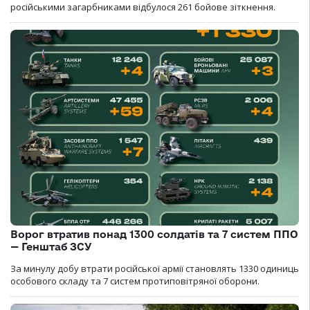
російськими загарбниками відбулося 261 бойове зіткнення.
Ворог втратив понад 1300 солдатів та 7 систем ППО
— Генштаб ЗСУ
За минулу добу втрати російської армії становлять 1330 одиниць
особового складу та 7 систем протиповітряної оборони.