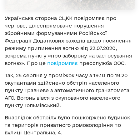
Українська сторона СЦКК повідомляє про
чергове, цілеспрямоване порушення
збройними формуваннями Російської
Федерації Додаткових заходів щодо посилення
режиму припинення вогню від 22.07.2020,
зокрема пункту «про заборону на застосування
вогню». Про це
повідомляє
пресслужба ООС.
Так, 25 серпня у проміжок часу з 19.10 по 19.20
окупантами здійснено обстріл населеного
пункту Травневе з автоматичного гранатомета
АГС. Вогонь вівся з окупованого населеного
пункту Гольмівський.
Внаслідок обстрілу було пошкоджено будинок
та територія приватного домоволодіння по
вулиці Центральна, 4.