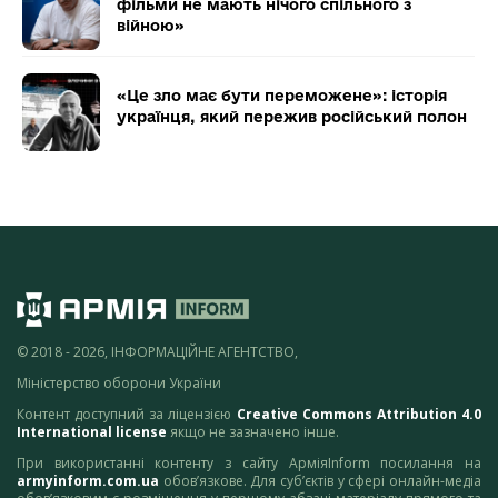
фільми не мають нічого спільного з
війною»
«Це зло має бути переможене»: історія
українця, який пережив російський полон
© 2018 - 2026, ІНФОРМАЦІЙНЕ АГЕНТСТВО,
Міністерство оборони України
Контент доступний за ліцензією
Creative Commons Attribution 4.0
International license
якщо не зазначено інше.
При використанні контенту з сайту АрміяInform посилання на
armyinform.com.ua
обов’язкове. Для суб’єктів у сфері онлайн-медіа