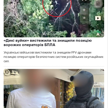
«Дикі вуйки» вистежили та знищили позицію
ворожих операторів БПЛА
Українські військові вистежили та знищили FPV-дронами
позицію операторів безпілотних систем російських окупаційних
сил.