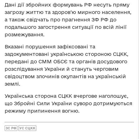
Дані дії збройних формувань РФ несуть пряму
загрозу життю та здоров’ю мирного населення,
а також свідчать про прагнення ЗФ РФ до
подальшого загострення ситуації по всій лінії
розмежування.
Вказані порушення зафіксовані та
задокументовані українською стороною СЦКК,
передані до СММ ОБСЄ та органів досудового
розслідування України й стануть черговим
свідоцтвом злочинів окупантів на українській
землі.
Українська сторона СЦКК вчергове наголошує,
що Збройні Сили України суворо дотримуються
режиму припинення вогню.
ЗС РФ
УС СЦКК