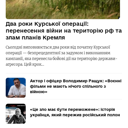
Два роки Курської операції:
перенесення війни на територію рф та
злам планів Кремля
Сьогодні виповнюється два роки від початку Курської
операції — безпрецедентної за задумом і виконанням
кампанії, яка перенесла бойові дії на територію держави-
агресора. Цей крок…
Актор і офіцер Володимир Ращук: «Воєнні
фільми не мають нічого спільного з
війною»
«Це зло має бути переможене»: історія
українця, який пережив російський полон