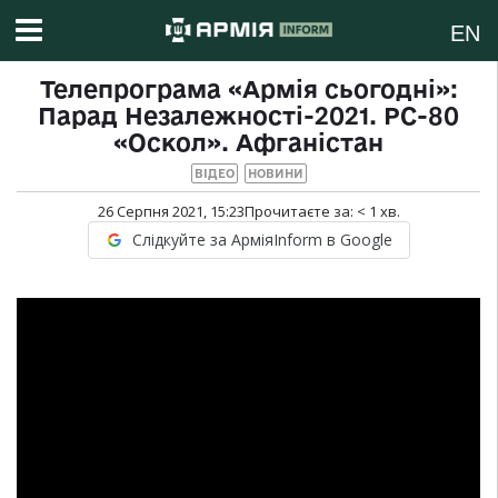
EN
Телепрограма «Армія сьогодні»:
Парад Незалежності-2021. РС-80
«Оскол». Афганістан
ВІДЕО
НОВИНИ
26 Серпня 2021, 15:23
Прочитаєте за:
< 1
хв.
Слідкуйте за АрміяInform в Google