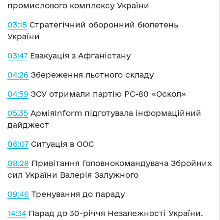
промислового комплексу України
03:15
Стратегічний оборонний бюлетень
України
03:47
Евакуація з Афганістану
04:26
Збереження льотного складу
04:59
ЗСУ отримали партію РС-80 «Оскол»
05:35
АрміяInform підготувала інформаційний
дайджест
06:07
Ситуація в ООС
08:28
Привітання Головнокомандувача Збройних
сил України Валерія Залужного
09:46
Тренування до параду
14:34
Парад до 30-річчя Незалежності України.