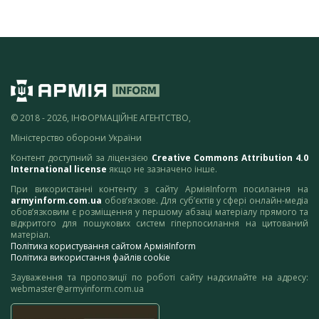
© 2018 - 2026, ІНФОРМАЦІЙНЕ АГЕНТСТВО,
Міністерство оборони України
Контент доступний за ліцензією
Creative Commons Attribution 4.0
International license
якщо не зазначено інше.
При використанні контенту з сайту АрміяInform посилання на
armyinform.com.ua
обов’язкове. Для суб’єктів у сфері онлайн-медіа
обов’язковим є розміщення у першому абзаці матеріалу прямого та
відкритого для пошукових систем гіперпосилання на цитований
матеріал.
Політика користування сайтом АрміяInform
Політика використання файлів cookie
Зауваження та пропозиції по роботі сайту надсилайте на адресу:
webmaster@armyinform.com.ua