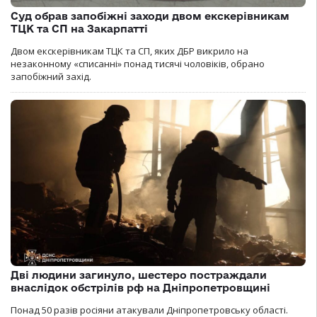
Суд обрав запобіжні заходи двом екскерівникам
ТЦК та СП на Закарпатті
Двом екскерівникам ТЦК та СП, яких ДБР викрило на
незаконному «списанні» понад тисячі чоловіків, обрано
запобіжний захід.
Дві людини загинуло, шестеро постраждали
внаслідок обстрілів рф на Дніпропетровщині
Понад 50 разів росіяни атакували Дніпропетровську області.