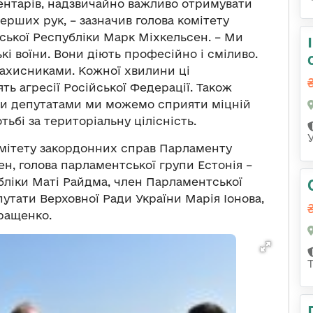
аментарів, надзвичайно важливо отримувати
ерших рук, – зазначив голова комітету
ької Республіки Марк Міхкельсен. – Ми
кі воїни. Вони діють професійно і сміливо.
захисниками. Кожної хвилини ці
ь агресії Російської Федерації. Також
ими депутатами ми можемо сприяти міцній
ьбі за територіальну цілісність.
комітету закордонних справ Парламенту
н, голова парламентської групи Естонія –
бліки Маті Райдма, член Парламентської
утати Верховної Ради України Марія Іонова,
ращенко.