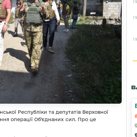
19
19
19
В
нської Республіки та депутатів Верховної
ння операції Об’єднаних сил. Про це