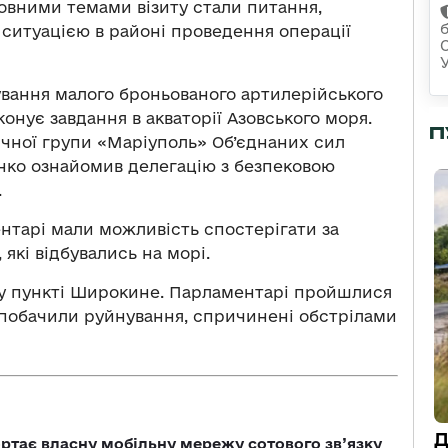
овними темами візиту стали питання,
ю ситуацією в районі проведення операції
дування малого броньованого артилерійського
конує завдання в акваторії Азовського моря.
П
ичної групи «Маріуполь» Об’єднаних сил
нко ознайомив делегацію з безпековою
.
ентарі мали можливість спостерігати за
які відбувались на морі.
му пункті Широкине. Парламентарі пройшлися
побачили руйнування, спричинені обстрілами
Д
ртає власну мобільну мережу сотового зв’язку