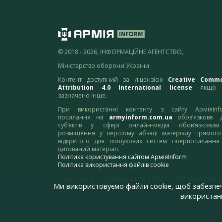
© 2018 - 2026, ІНФОРМАЦІЙНЕ АГЕНТСТВО,
Міністерство оборони України
Контент доступний за ліцензією
Creative Comm
Attribution 4.0 International license
якщо 
зазначено інше.
При використанні контенту з сайту АрміяInf
посилання на
armyinform.com.ua
обов’язкове. 
суб’єктів у сфері онлайн-медіа обов’язкови
розміщення у першому абзаці матеріалу прямого
відкритого для пошукових систем гіперпосилання
цитований матеріал.
Політика користування сайтом АрміяInform
Політика використання файлів cookie
Зауваження та пропозиції по роботі сайту надсилайте
Ми використовуємо файли cookie, щоб забезпе
адресу:
webmaster@armyinform.com.ua
використанн