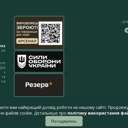
pr
ons
не
orm
Для
м є
 та
 на
 на
чити вам найкращий досвід роботи на нашому сайті. Продовжу
я файлів cookie. Детальніше про
політику використання фай
Погоджуюсь