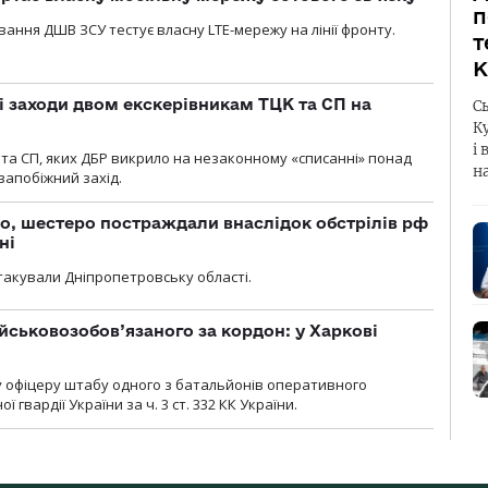
п
вання ДШВ ЗСУ тестує власну LTE-мережу на лінії фронту.
т
К
і заходи двом екскерівникам ТЦК та СП на
С
К
і 
та СП, яких ДБР викрило на незаконному «списанні» понад
н
 запобіжний захід.
о, шестеро постраждали внаслідок обстрілів рф
ні
атакували Дніпропетровську області.
йськовозобов’язаного за кордон: у Харкові
у офіцеру штабу одного з батальйонів оперативного
гвардії України за ч. 3 ст. 332 КК України.