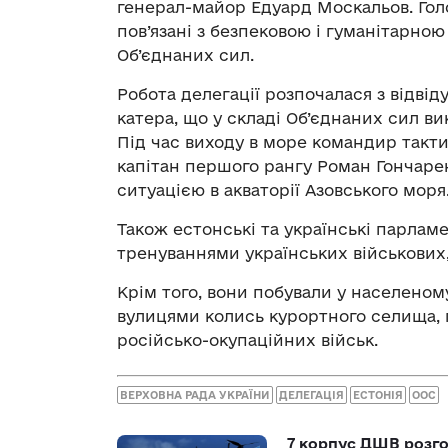
генерал-майор Едуард Москальов. Гол
пов’язані з безпековою і гуманітарно
Об’єднаних сил.
Робота делегації розпочалася з відві
катера, що у складі Об’єднаних сил ви
Під час виходу в море командир такт
капітан першого рангу Роман Гончаре
ситуацією в акваторії Азовського моря
Також естонські та українські парлам
тренуваннями українських військових, 
Крім того, вони побували у населено
вулицями колись курортного селища, 
російсько-окупаційних військ.
ВЕРХОВНА РАДА УКРАЇНИ
ДЕЛЕГАЦІЯ
ЕСТОНІЯ
ООС
7 корпус ДШВ розго