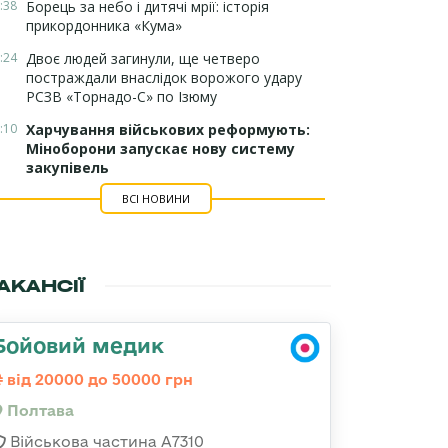
:38
Борець за небо і дитячі мрії: історія
прикордонника «Кума»
:24
Двоє людей загинули, ще четверо
постраждали внаслідок ворожого удару
РСЗВ «Торнадо-С» по Ізюму
:10
Харчування військових реформують:
Міноборони запускає нову систему
закупівель
ВСІ НОВИНИ
АКАНСІЇ
Бойовий медик
від 20000 до 50000 грн
Полтава
Військова частина A7310