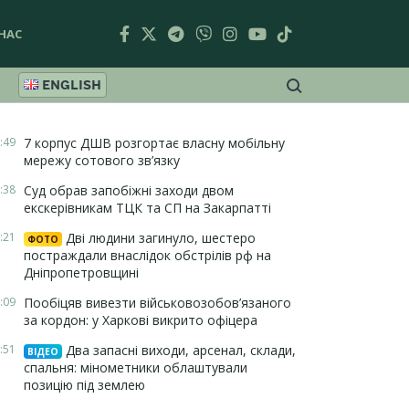
НАС
ENGLISH
:49
7 корпус ДШВ розгортає власну мобільну
мережу сотового зв’язку
:38
Суд обрав запобіжні заходи двом
екскерівникам ТЦК та СП на Закарпатті
:21
Дві людини загинуло, шестеро
ФОТО
постраждали внаслідок обстрілів рф на
Дніпропетровщині
:09
Пообіцяв вивезти військовозобов’язаного
за кордон: у Харкові викрито офіцера
:51
Два запасні виходи, арсенал, склади,
ВІДЕО
спальня: мінометники облаштували
позицію під землею