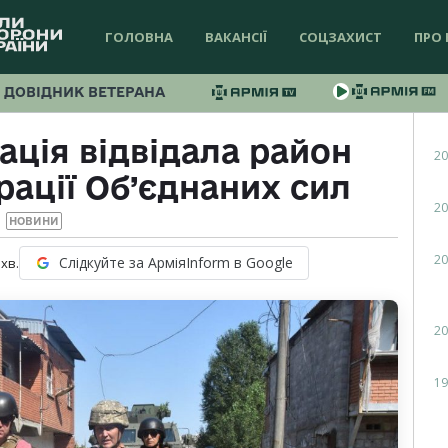
ГОЛОВНА
ВАКАНСІЇ
СОЦЗАХИСТ
ПРО 
ДОВІДНИК ВЕТЕРАНА
ація відвідала район
20
ації Об’єднаних сил
20
НОВИНИ
20
Слідкуйте за АрміяInform в Google
хв.
20
19