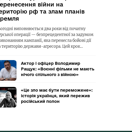
еренесення війни на
ериторію рф та злам планів
ремля
ьогодні виповнюється два роки від початку
урської операції — безпрецедентної за задумом
виконанням кампанії, яка перенесла бойові дії
а територію держави-агресора. Цей крок…
Актор і офіцер Володимир
Ращук: «Воєнні фільми не мають
нічого спільного з війною»
«Це зло має бути переможене»:
історія українця, який пережив
російський полон