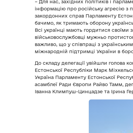
– Для нас, західних політиків і парл
інформацію про російську агресію з п
закордонних справ Парламенту Естонс
бачимо, як тримають оборону українсь
Всі українці мають гордитися своїми 
військовослужбовці мужньо протистоят
важливо, що у співпраці з українськ
міжнародній підтримці України в борот
До складу делегації увійшли голова 
Естонської Республіки Марк Міхкельсе
Україна Парламенту Естонської Респу
асамблеї Ради Європи Райво Тамм, деп
Іванна Климпуш-Цинцадзе та Ірина Ге