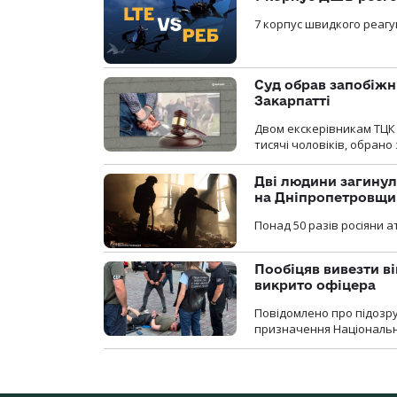
7 корпус швидкого реагу
Суд обрав запобіжн
Закарпатті
Двом екскерівникам ТЦК 
тисячі чоловіків, обрано
Дві людини загинул
на Дніпропетровщи
Понад 50 разів росіяни 
Пообіцяв вивезти ві
викрито офіцера
Повідомлено про підозр
призначення Національної 