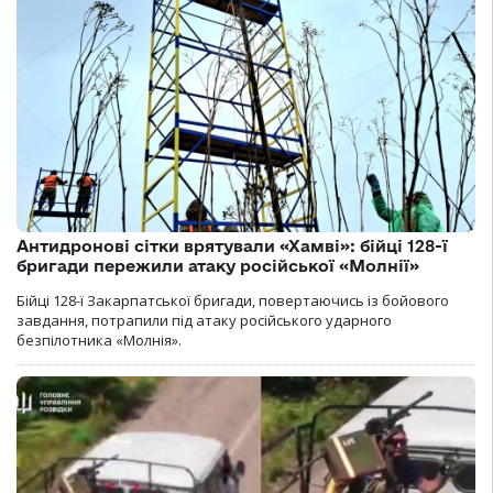
Антидронові сітки врятували «Хамві»: бійці 128-ї
бригади пережили атаку російської «Молнії»
Бійці 128-ї Закарпатської бригади, повертаючись із бойового
завдання, потрапили під атаку російського ударного
безпілотника «Молнія».