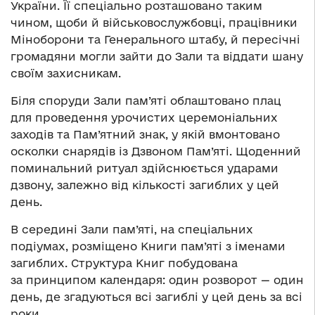
України. Її спеціально розташовано таким
чином, щоби й військовослужбовці, працівники
Міноборони та Генерального штабу, й пересічні
громадяни могли зайти до Зали та віддати шану
своїм захисникам.
Біля споруди Зали пам’яті облаштовано плац
для проведення урочистих церемоніальних
заходів та Пам’ятний знак, у якій вмонтовано
осколки снарядів із Дзвоном Пам’яті. Щоденний
поминальний ритуал здійснюється ударами
дзвону, залежно від кількості загиблих у цей
день.
В середині Зали пам’яті, на спеціальних
подіумах, розміщено Книги пам’яті з іменами
загиблих. Структура Книг побудована
за принципом календаря: один розворот — один
день, де згадуються всі загиблі у цей день за всі
роки.