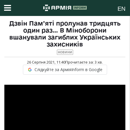
EN
Дзвін Пам’яті пролунав тридцять
один раз… В Міноборони
вшанували загиблих Українських
захисників
НОВИНИ
26 Серпня 2021, 11:40
Прочитаєте за:
3
хв.
Слідкуйте за АрміяInform в Google