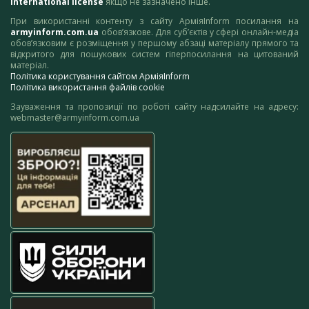
International license
якщо не зазначено інше.
При використанні контенту з сайту АрміяInform посилання на
armyinform.com.ua
обов’язкове. Для суб’єктів у сфері онлайн-медіа
обов’язковим є розміщення у першому абзаці матеріалу прямого та
відкритого для пошукових систем гіперпосилання на цитований
матеріал.
Політика користування сайтом АрміяInform
Політика використання файлів cookie
Зауваження та пропозиції по роботі сайту надсилайте на адресу:
webmaster@armyinform.com.ua