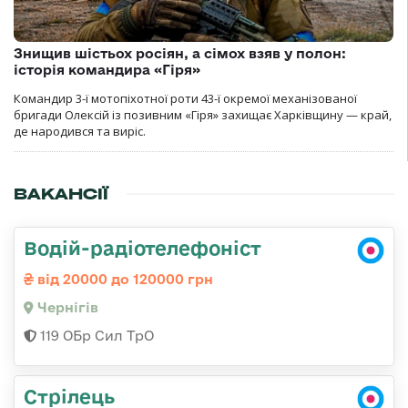
Знищив шістьох росіян, а сімох взяв у полон:
історія командира «Гіря»
Командир 3-ї мотопіхотної роти 43-ї окремої механізованої
бригади Олексій із позивним «Гіря» захищає Харківщину — край,
де народився та виріс.
ВАКАНСІЇ
Водій-радіотелефоніст
від 20000 до 120000 грн
Чернігів
119 ОБр Сил ТрО
Стрілець