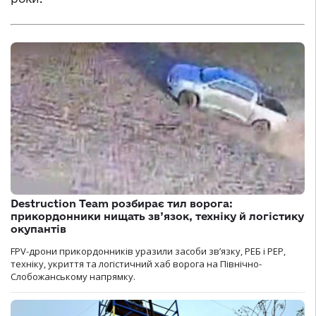
Destruction Team розбирає тил ворога:
прикордонники нищать зв’язок, техніку й логістику
окупантів
FPV-дрони прикордонників уразили засоби зв’язку, РЕБ і РЕР,
техніку, укриття та логістичний хаб ворога на Північно-
Слобожанському напрямку.