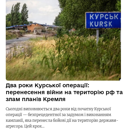
Два роки Курської операції:
перенесення війни на територію рф та
злам планів Кремля
Сьогодні виповнюється два роки від початку Курської
операції — безпрецедентної за задумом і виконанням
кампанії, яка перенесла бойові дії на територію держави-
агресора. Цей крок…