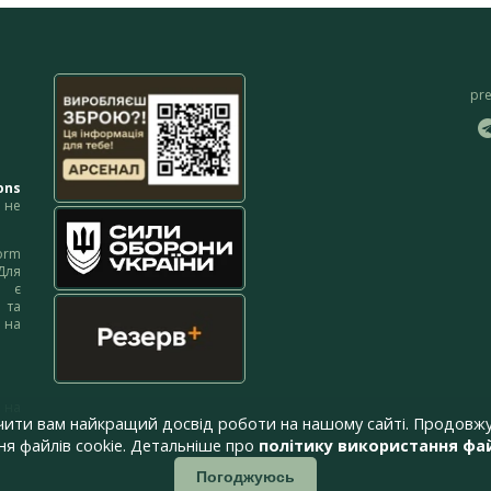
pr
ons
не
orm
Для
м є
 та
 на
 на
чити вам найкращий досвід роботи на нашому сайті. Продовжу
я файлів cookie. Детальніше про
політику використання фай
Погоджуюсь