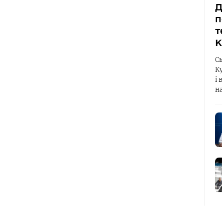
Д
п
т
К
С
К
і 
н