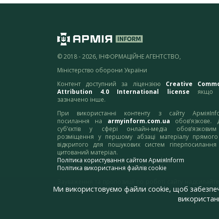
© 2018 - 2026, ІНФОРМАЦІЙНЕ АГЕНТСТВО,
Міністерство оборони України
Контент доступний за ліцензією
Creative Comm
Attribution 4.0 International license
якщо 
зазначено інше.
При використанні контенту з сайту АрміяInf
посилання на
armyinform.com.ua
обов’язкове. 
суб’єктів у сфері онлайн-медіа обов’язкови
розміщення у першому абзаці матеріалу прямого
відкритого для пошукових систем гіперпосилання
цитований матеріал.
Політика користування сайтом АрміяInform
Політика використання файлів cookie
Зауваження та пропозиції по роботі сайту надсилайте
Ми використовуємо файли cookie, щоб забезпе
адресу:
webmaster@armyinform.com.ua
використанн