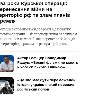
ва роки Курської операції:
еренесення війни на
ериторію рф та злам планів
ремля
ьогодні виповнюється два роки від початку
урської операції — безпрецедентної за задумом
виконанням кампанії, яка перенесла бойові дії
а територію держави-агресора. Цей крок…
Актор і офіцер Володимир
Ращук: «Воєнні фільми не мають
нічого спільного з війною»
«Це зло має бути переможене»:
історія українця, який пережив
російський полон