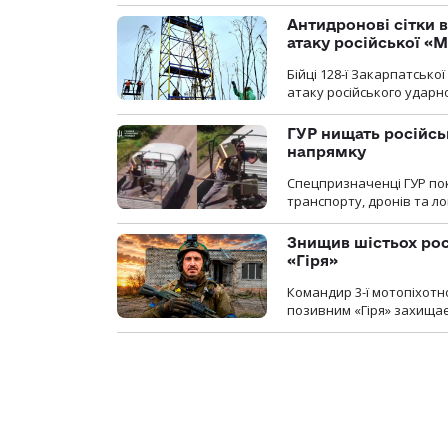
Антидронові сітки в
атаку російської «М
Бійці 128-ї Закарпатсько
атаку російського ударн
ГУР нищать російськ
напрямку
Спецпризначенці ГУР пок
транспорту, дронів та ло
Знищив шістьох росі
«Гіря»
Командир 3-ї мотопіхотно
позивним «Гіря» захищає