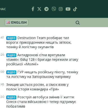
НАС
ENGLISH
:47
Destruction Team розбирає тил
ВІДЕО
ворога: прикордонники нищать зв’язок,
техніку й логістику окупантів
:26
Антидронові сітки врятували
ВІДЕО
«Хамві»: бійці 128-ї бригади пережили атаку
російської «Молнії»
:09
ГУР нищать російську піхоту, техніку
ВІДЕО
та логістику на Запорізькому напрямку
:48
Знищив шістьох росіян, а сімох взяв у
полон: історія командира «Гіря»
:30
Розстріл автобуса змінив її життя:
ВІДЕО
Олеся стала військовою і тепер підтримує
побратимів