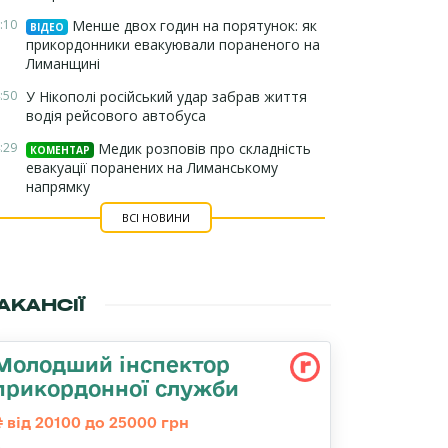
:10
Менше двох годин на порятунок: як
ВІДЕО
прикордонники евакуювали пораненого на
Лиманщині
:50
У Нікополі російський удар забрав життя
водія рейсового автобуса
:29
Медик розповів про складність
КОМЕНТАР
евакуації поранених на Лиманському
напрямку
ВСІ НОВИНИ
АКАНСІЇ
Молодший інспектор
прикордонної служби
від 20100 до 25000 грн