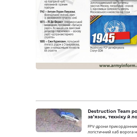
Destruction Team р
зв’язок, техніку й л
FPV-дрони прикордонників
логістичний хаб ворога 