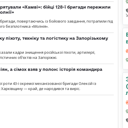
рятували «Хамві»: бійці 128-ї бригади пережили
олнії»
ї бригади, повертаючись із бойового завдання, потрапили під
ого безпілотника «Молнія».
у піхоту, техніку та логістику на Запорізькому
азали кадри знищення російської піхоти, артилерії,
гістичних об’єктів на Запоріжжі.
ян, а сімох взяв у полон: історія командира
ї роти 43-ї окремої механізованої бригади Олексій із
 Харківщину — край, де народився та виріс.