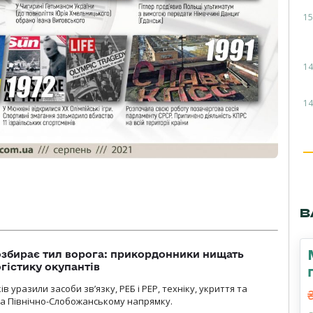
15
14
14
В
озбирає тил ворога: прикордонники нищать
огістику окупантів
 уразили засоби зв’язку, РЕБ і РЕР, техніку, укриття та
на Північно-Слобожанському напрямку.