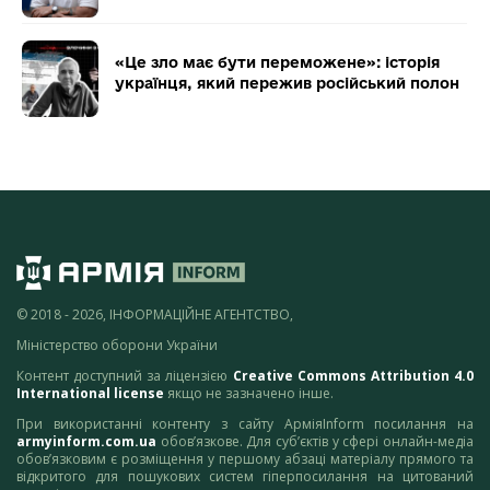
«Це зло має бути переможене»: історія
українця, який пережив російський полон
© 2018 - 2026, ІНФОРМАЦІЙНЕ АГЕНТСТВО,
Міністерство оборони України
Контент доступний за ліцензією
Creative Commons Attribution 4.0
International license
якщо не зазначено інше.
При використанні контенту з сайту АрміяInform посилання на
armyinform.com.ua
обов’язкове. Для суб’єктів у сфері онлайн-медіа
обов’язковим є розміщення у першому абзаці матеріалу прямого та
відкритого для пошукових систем гіперпосилання на цитований