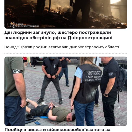
Дві людини загинуло, шестеро постраждали
внаслідок обстрілів рф на Дніпропетровщині
Понад 50 разів росіяни атакували Дніпропетровську області.
Пообіцяв вивезти військовозобов’язаного за