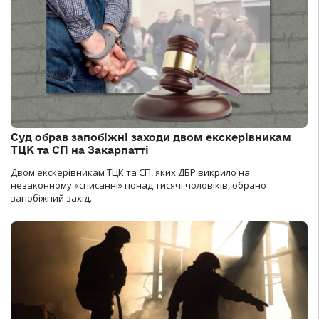
Суд обрав запобіжні заходи двом екскерівникам
ТЦК та СП на Закарпатті
Двом екскерівникам ТЦК та СП, яких ДБР викрило на
незаконному «списанні» понад тисячі чоловіків, обрано
запобіжний захід.