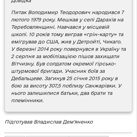
Довідка
Питак Володимир Теодорович народився 7
лютого 1979 року. Мешкав у селі Дарахів на
Теребовлянщині. Навчався у місцевій
школі. 10 років тому виграв «грін-карту» та
емігрував до США, жив у Детройті, Чикаго.
У березні 2014 року повернувся в Україну та
2 серпня за мобілізацією пішов захищати
Вітчизну. Був солдатом окремої гірсько-
штурмової бригади. Учасник боїв за
Дебальцеве. Загинув 25 січня 2015 року в
бою за висоту 307,5 поблизу Санжарівки. У
нього залишилися батьки, два брати та
племінники.
Підготував Владислав Дем’яненко