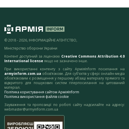
© 2018 - 2026, ІНФОРМАЦІЙНЕ АГЕНТСТВО,
Міністерство оборони України
Контент доступний за ліцензією
Creative Commons Attribution 4.0
International license
якщо не зазначено інше.
При використанні контенту з сайту АрміяInform посилання на
armyinform.com.ua
обов’язкове. Для суб’єктів у сфері онлайн-медіа
обов’язковим є розміщення у першому абзаці матеріалу прямого та
відкритого для пошукових систем гіперпосилання на цитований
матеріал.
Політика користування сайтом АрміяInform
Політика використання файлів cookie
Зауваження та пропозиції по роботі сайту надсилайте на адресу:
webmaster@armyinform.com.ua