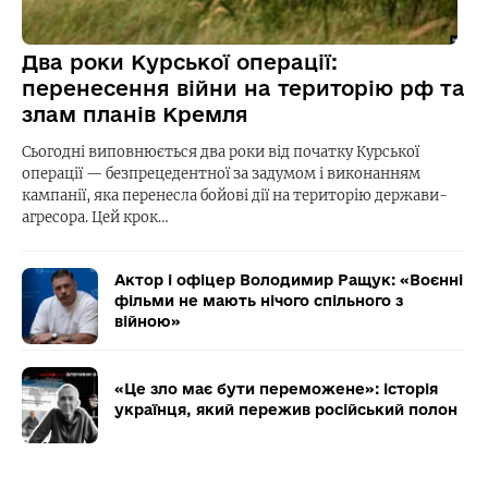
Два роки Курської операції:
перенесення війни на територію рф та
злам планів Кремля
Сьогодні виповнюється два роки від початку Курської
операції — безпрецедентної за задумом і виконанням
кампанії, яка перенесла бойові дії на територію держави-
агресора. Цей крок…
Актор і офіцер Володимир Ращук: «Воєнні
фільми не мають нічого спільного з
війною»
«Це зло має бути переможене»: історія
українця, який пережив російський полон