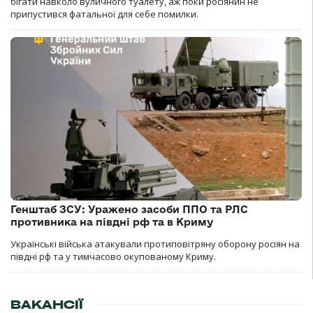
бігати навколо вуличного туалету, аж поки росіянин не
припустився фатальної для себе помилки.
Генштаб ЗСУ: Уражено засоби ППО та РЛС
противника на півдні рф та в Криму
Українські війська атакували протиповітряну оборону росіян на
півдні рф та у тимчасово окупованому Криму.
ВАКАНСІЇ