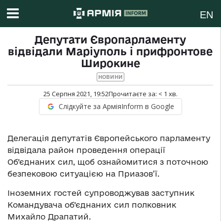
EN
Депутати Європарламенту
відвідали Маріуполь і прифронтове
Широкине
НОВИНИ
25 Серпня 2021, 19:52
Прочитаєте за:
< 1
хв.
Слідкуйте за АрміяInform в Google
Делегація депутатів Європейського парламенту
відвідала район проведення операції
Об’єднаних сил, щоб ознайомитися з поточною
безпековою ситуацією на Приазов’ї.
Іноземних гостей супроводжував заступник
Командувача об’єднаних сил полковник
Михайло Драпатий.