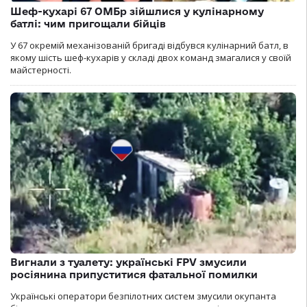
Шеф-кухарі 67 ОМБр зійшлися у кулінарному
батлі: чим пригощали бійців
У 67 окремій механізованій бригаді відбувся кулінарний батл, в
якому шість шеф-кухарів у складі двох команд змагалися у своїй
майстерності.
Вигнали з туалету: українські FPV змусили
росіянина припуститися фатальної помилки
Українські оператори безпілотних систем змусили окупанта