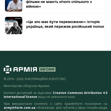
фільми не мають нічого спільного з
війною»
«Це зло має бути переможене»: історія
українця, який пережив російський полон
© 2018 - 2026, ІНФОРМАЦІЙНЕ АГЕНТСТВО,
Міністерство оборони України
Контент доступний за ліцензією
Creative Commons Attribution 4.0
International license
якщо не зазначено інше.
При використанні контенту з сайту АрміяInform посилання на
armyinform.com.ua
обов’язкове. Для суб’єктів у сфері онлайн-медіа