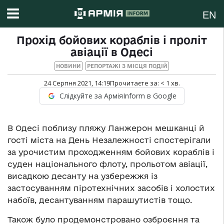
EN
Прохід бойових кораблів і проліт
авіації в Одесі
НОВИНИ
РЕПОРТАЖІ З МІСЦЯ ПОДІЙ
24 Серпня 2021, 14:19
Прочитаєте за:
< 1
хв.
Слідкуйте за АрміяInform в Google
В Одесі поблизу пляжу Ланжерон мешканці й
гості міста на День Незалежності спостерігали
за урочистим проходженням бойових кораблів і
суден національного флоту, прольотом авіації,
висадкою десанту на узбережжя із
застосуванням піротехнічних засобів і холостих
набоїв, десантуванням парашутистів тощо.
Також було продемонстровано озброєння та