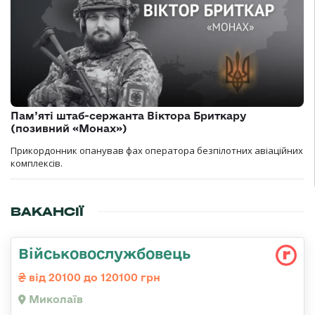
Пам’яті штаб-сержанта Віктора Бриткару
(позивний «Монах»)
Прикордонник опанував фах оператора безпілотних авіаційних
комплексів.
ВАКАНСІЇ
Військовослужбовець
від 20100 до 120100 грн
Миколаїв