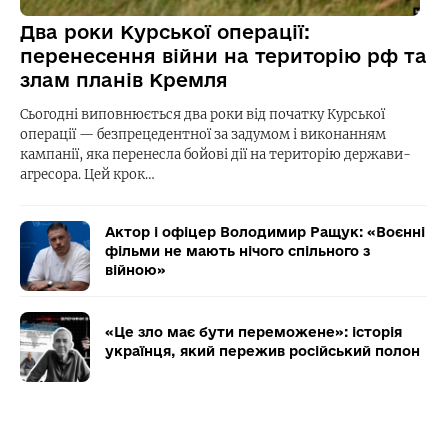
Два роки Курської операції:
перенесення війни на територію рф та
злам планів Кремля
Сьогодні виповнюється два роки від початку Курської
операції — безпрецедентної за задумом і виконанням
кампанії, яка перенесла бойові дії на територію держави-
агресора. Цей крок…
Актор і офіцер Володимир Ращук: «Воєнні
фільми не мають нічого спільного з
війною»
«Це зло має бути переможене»: історія
українця, який пережив російський полон