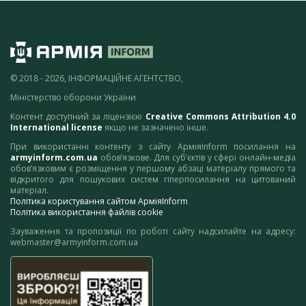
© 2018 - 2026, ІНФОРМАЦІЙНЕ АГЕНТСТВО,
Міністерство оборони України
Контент доступний за ліцензією
Creative Commons Attribution 4.0
International license
якщо не зазначено інше.
При використанні контенту з сайту АрміяInform посилання на
armyinform.com.ua
обов’язкове. Для суб’єктів у сфері онлайн-медіа
обов’язковим є розміщення у першому абзаці матеріалу прямого та
відкритого для пошукових систем гіперпосилання на цитований
матеріал.
Політика користування сайтом АрміяInform
Політика використання файлів cookie
Зауваження та пропозиції по роботі сайту надсилайте на адресу:
webmaster@armyinform.com.ua