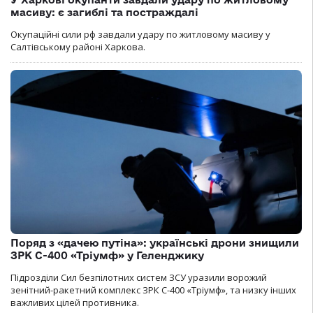
масиву: є загиблі та постраждалі
Окупаційні сили рф завдали удару по житловому масиву у
Салтівському районі Харкова.
Поряд з «дачею путіна»: українські дрони знищили
ЗРК С-400 «Тріумф» у Геленджику
Підрозділи Сил безпілотних систем ЗСУ уразили ворожий
зенітний-ракетний комплекс ЗРК С-400 «Тріумф», та низку інших
важливих цілей противника.