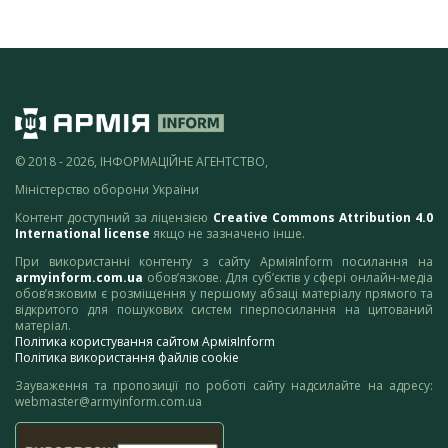
© 2018 - 2026, ІНФОРМАЦІЙНЕ АГЕНТСТВО,
Міністерство оборони України
Контент доступний за ліцензією
Creative Commons Attribution 4.0
International license
якщо не зазначено інше.
При використанні контенту з сайту АрміяInform посилання на
armyinform.com.ua
обов’язкове. Для суб’єктів у сфері онлайн-медіа
обов’язковим є розміщення у першому абзаці матеріалу прямого та
відкритого для пошукових систем гіперпосилання на цитований
матеріал.
Політика користування сайтом АрміяInform
Політика використання файлів cookie
Зауваження та пропозиції по роботі сайту надсилайте на адресу:
webmaster@armyinform.com.ua