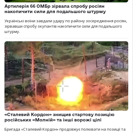
Артилерія 66 ОМБр зірвала спробу росіян
накопичити сили для подальшого штурму
Українські воїни завдали удару по району зосередження росіян,
зірвавши спробу окупантів накопичити сили для подальшого
штурму.
«Сталевий Кордон» знищив стартову позицію
російських «Молній» та інші ворожі цілі
Бригада «Сталевий Кордон» продовжує полювати на позиції та