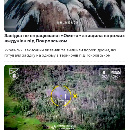
Засідка не спрацювала: «Омега» знищила ворожих
«ждунів» під Покровськом
Українські захисники виявили та знищили ворожі дрони, які
готували засідку на одному з териконів під Покровськом.