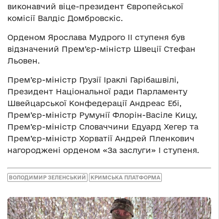
виконавчий віце-президент Європейської
комісії Валдіс Домбровскіс.
Орденом Ярослава Мудрого ІІ ступеня був
відзначений Прем’єр-міністр Швеції Стефан
Льовен.
Прем’єр-міністр Грузії Іраклі Гарібашвілі,
Президент Національної ради Парламенту
Швейцарської Конфедерації Андреас Ебі,
Прем’єр-міністр Румунії Флорін-Васіле Кицу,
Прем’єр-міністр Словаччини Едуард Хегер та
Прем’єр-міністр Хорватії Андрей Пленкович
нагороджені орденом «За заслуги» І ступеня.
ВОЛОДИМИР ЗЕЛЕНСЬКИЙ
КРИМСЬКА ПЛАТФОРМА