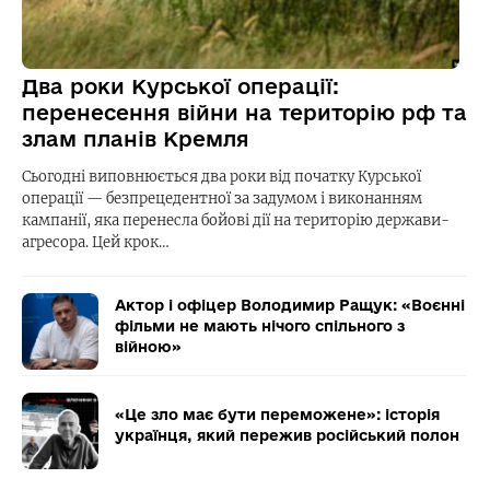
Два роки Курської операції:
перенесення війни на територію рф та
злам планів Кремля
Сьогодні виповнюється два роки від початку Курської
операції — безпрецедентної за задумом і виконанням
кампанії, яка перенесла бойові дії на територію держави-
агресора. Цей крок…
Актор і офіцер Володимир Ращук: «Воєнні
фільми не мають нічого спільного з
війною»
«Це зло має бути переможене»: історія
українця, який пережив російський полон