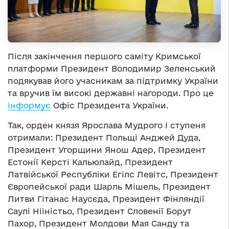
Після закінчення першого саміту Кримської
платформи Президент Володимир Зеленський
подякував його учасникам за підтримку України
та вручив їм високі державні нагороди. Про це
інформує
Офіс Президента України.
Так, орден князя Ярослава Мудрого І ступеня
отримали: Президент Польщі Анджей Дуда,
Президент Угорщини Янош Адер, Президент
Естонії Керсті Кальюлайд, Президент
Латвійської Республіки Егілс Левітс, Президент
Європейської ради Шарль Мішель, Президент
Литви Гітанас Наусєда, Президент Фінляндії
Саулі Нііністьо, Президент Словенії Борут
Пахор, Президент Молдови Мая Санду та