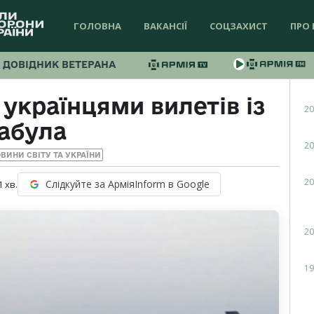
ГОЛОВНА
ВАКАНСІЇ
СОЦЗАХИСТ
ПРО 
ДОВІДНИК ВЕТЕРАНА
 українцями вилетів із
20
абула
20
ВИНИ СВІТУ ТА УКРАЇНИ
20
Слідкуйте за АрміяInform в Google
1
хв.
20
19