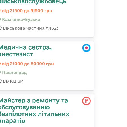
військовослужбовець
від 21500 до 51500 грн
Кам'янка-Бузька
Військова частина А4623
Медична сестра,
анестезист
від 21000 до 50000 грн
Павлоград
ВМКЦ ЗР
Майстер з ремонту та
обслуговуванню
безпілотних літальних
апаратів