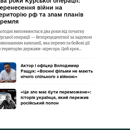
ва роки Курської операції:
еренесення війни на
ериторію рф та злам планів
ремля
ьогодні виповнюється два роки від початку
урської операції — безпрецедентної за задумом
виконанням кампанії, яка перенесла бойові дії
а територію держави-агресора. Цей крок…
Актор і офіцер Володимир
Ращук: «Воєнні фільми не мають
нічого спільного з війною»
«Це зло має бути переможене»:
історія українця, який пережив
російський полон