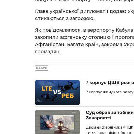
Глава української дипломатії додав: Ук
стикаються з загрозою.
Як повідомлялося, в аеропорту Кабула 
захопили афганську столицю і прогол
Афганістан. Багато країн, зокрема Укра
громадян.
КАБУЛ
7 корпус ДШВ розго
7 корпус швидкого реагу
Суд обрав запобіжн
Закарпатті
Двом екскерівникам ТЦК 
тисячі чоловіків, обрано