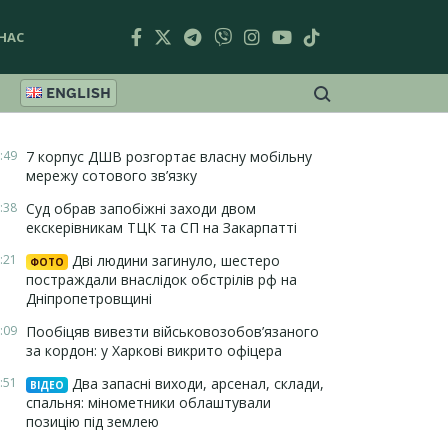
НАС
ENGLISH
:49
7 корпус ДШВ розгортає власну мобільну
мережу сотового зв’язку
:38
Суд обрав запобіжні заходи двом
екскерівникам ТЦК та СП на Закарпатті
:21
Дві людини загинуло, шестеро
ФОТО
постраждали внаслідок обстрілів рф на
Дніпропетровщині
:09
Пообіцяв вивезти військовозобов’язаного
за кордон: у Харкові викрито офіцера
:51
Два запасні виходи, арсенал, склади,
ВІДЕО
спальня: мінометники облаштували
позицію під землею