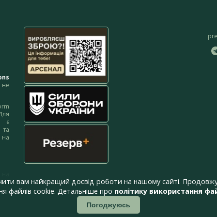
pr
ons
не
orm
Для
м є
 та
 на
 на
чити вам найкращий досвід роботи на нашому сайті. Продовжу
я файлів cookie. Детальніше про
політику використання фай
Погоджуюсь