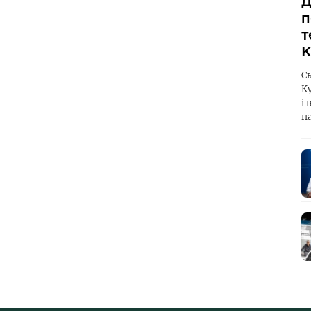
Д
п
т
К
С
К
і 
н