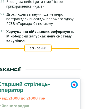
:38
Борець за небо і дитячі мрії: історія
прикордонника «Кума»
:24
Двоє людей загинули, ще четверо
постраждали внаслідок ворожого удару
РСЗВ «Торнадо-С» по Ізюму
:10
Харчування військових реформують:
Міноборони запускає нову систему
закупівель
ВСІ НОВИНИ
АКАНСІЇ
Старший стрілець-
оператор
від 21000 до 21000 грн
Звенигородка