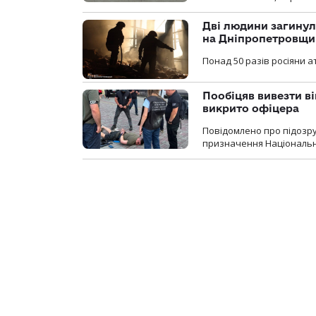
Дві людини загинул
на Дніпропетровщи
Понад 50 разів росіяни 
Пообіцяв вивезти ві
викрито офіцера
Повідомлено про підозр
призначення Національної 