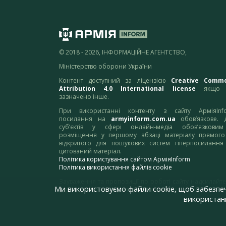
© 2018 - 2026, ІНФОРМАЦІЙНЕ АГЕНТСТВО,
Міністерство оборони України
Контент доступний за ліцензією
Creative Comm
Attribution 4.0 International license
якщо 
зазначено інше.
При використанні контенту з сайту АрміяInf
посилання на
armyinform.com.ua
обов’язкове. 
суб’єктів у сфері онлайн-медіа обов’язкови
розміщення у першому абзаці матеріалу прямого
відкритого для пошукових систем гіперпосилання
цитований матеріал.
Політика користування сайтом АрміяInform
Політика використання файлів cookie
Зауваження та пропозиції по роботі сайту надсилайте
Ми використовуємо файли cookie, щоб забезпе
адресу:
webmaster@armyinform.com.ua
використанн