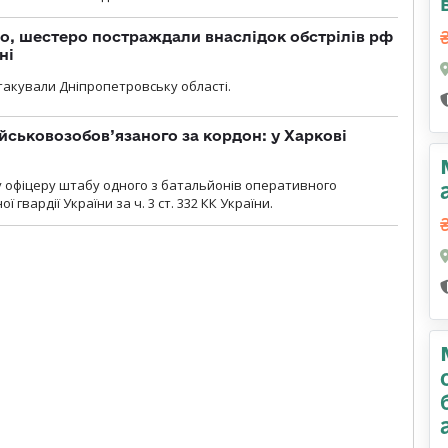
о, шестеро постраждали внаслідок обстрілів рф
ні
атакували Дніпропетровську області.
йськовозобов’язаного за кордон: у Харкові
у офіцеру штабу одного з батальйонів оперативного
гвардії України за ч. 3 ст. 332 КК України.