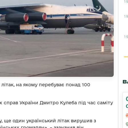
19
19
19
В
в літак, на якому перебуває понад 100
 справ України Дмитро Кулеба під час саміту
 ще один український літак вирушив з
аїнських громадян», – зазначив він.