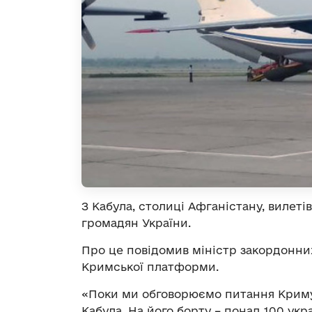
З Кабула, столиці Афганістану, вилеті
громадян України.
Про це повідомив міністр закордонних
Кримської платформи.
«Поки ми обговорюємо питання Криму,
Кабула. На його борту – понад 100 укр