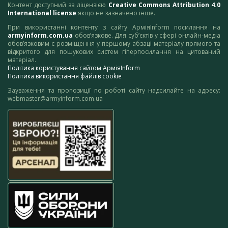
Контент доступний за ліцензією
Creative Commons Attribution 4.0
International license
якщо не зазначено інше.
При використанні контенту з сайту АрміяInform посилання на
armyinform.com.ua
обов’язкове. Для суб’єктів у сфері онлайн-медіа
обов’язковим є розміщення у першому абзаці матеріалу прямого та
відкритого для пошукових систем гіперпосилання на цитований
матеріал.
Політика користування сайтом АрміяInform
Політика використання файлів cookie
Зауваження та пропозиції по роботі сайту надсилайте на адресу:
webmaster@armyinform.com.ua