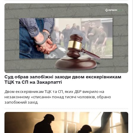
Суд обрав запобіжні заходи двом екскерівникам
ТЦК та СП на Закарпатті
Двом екскерівникам ТЦК та СП, яких ДБР викрило на
незаконному «списанні» понад тисячі чоловіків, обрано
запобіжний захід.