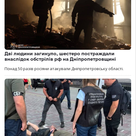
Дві людини загинуло, шестеро постраждали
внаслідок обстрілів рф на Дніпропетровщині
Понад 50 разів росіяни атакували Дніпропетровську області.