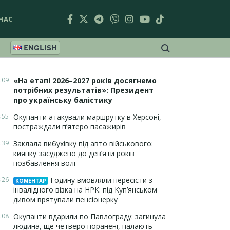
НАС
ENGLISH
:09
«На етапі 2026–2027 років досягнемо
потрібних результатів»: Президент
про українську балістику
:55
Окупанти атакували маршрутку в Херсоні,
постраждали п’ятеро пасажирів
:39
Заклала вибухівку під авто військового:
киянку засуджено до дев’яти років
позбавлення волі
:26
Годину вмовляли пересісти з
КОМЕНТАР
інвалідного візка на НРК: під Куп’янськом
дивом врятували пенсіонерку
:08
Окупанти вдарили по Павлограду: загинула
людина, ще четверо поранені, палають