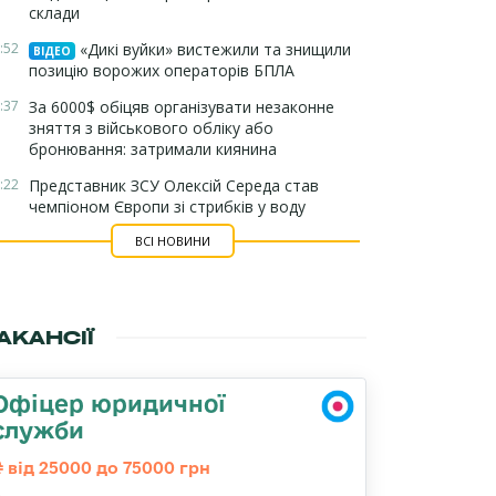
склади
:52
«Дикі вуйки» вистежили та знищили
ВІДЕО
позицію ворожих операторів БПЛА
:37
За 6000$ обіцяв організувати незаконне
зняття з військового обліку або
бронювання: затримали киянина
:22
Представник ЗСУ Олексій Середа став
чемпіоном Європи зі стрибків у воду
ВСІ НОВИНИ
АКАНСІЇ
Офіцер юридичної
служби
від 25000 до 75000 грн