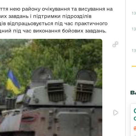
няття нею району очікування та висування на
13
их завдань і підтримки підрозділів
ів відпрацьовується під час практичного
13
дний під час виконання бойових завдань.
13
В