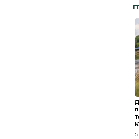
П
Д
п
т
К
С