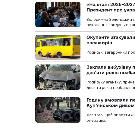
«На етапі 2026–2027
Президент про укра
Володимир Зеленський пр
виконання завдань по ан
Окупанти атакували
пасажирів
Російські загарбники п
Заклала вибухівку п
дев’яти років позба
Російську агентку, приче
дев’яти років позбавленн
Годину вмовляли пер
Куп’янськом дивом
Для того, щоб вивезти жі
операцію.