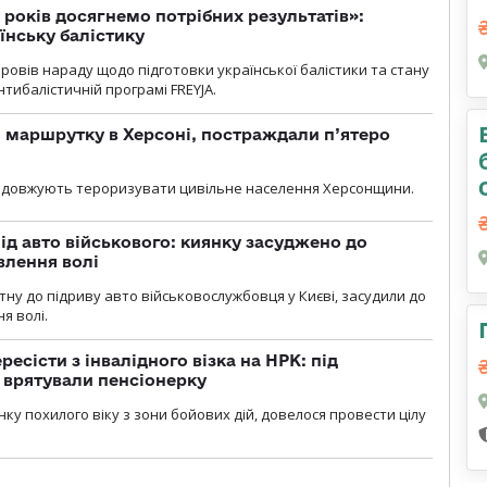
 років досягнемо потрібних результатів»:
їнську балістику
овів нараду щодо підготовки української балістики та стану
тибалістичній програмі FREYJA.
 маршрутку в Херсоні, постраждали п’ятеро
родовжують тероризувати цивільне населення Херсонщини.
ід авто військового: киянку засуджено до
влення волі
тну до підриву авто військовослужбовця у Києві, засудили до
я волі.
есісти з інвалідного візка на НРК: під
 врятували пенсіонерку
нку похилого віку з зони бойових дій, довелося провести цілу