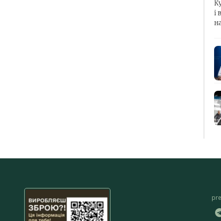
К
і 
н
pr