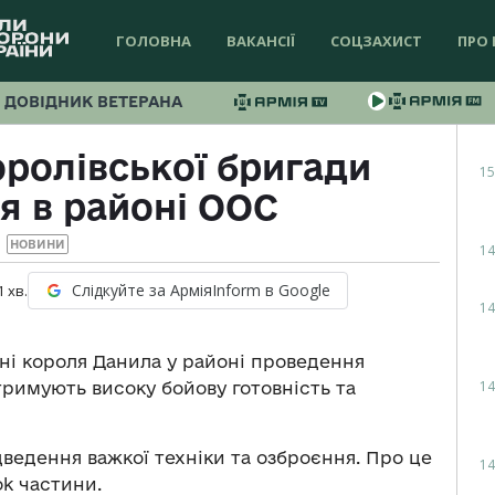
ГОЛОВНА
ВАКАНСІЇ
СОЦЗАХИСТ
ПРО 
ДОВІДНИК ВЕТЕРАНА
ролівської бригади
15
я в районі ООС
НОВИНИ
14
Слідкуйте за АрміяInform в Google
1
хв.
14
ні короля Данила у районі проведення
14
тримують високу бойову готовність та
дведення важкої техніки та озброєння. Про це
14
k частини.