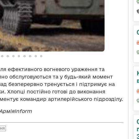
 для ефективного вогневого ураження та
но обслуговуються та у будь-який момент
клад безперервно тренується і підтримує на
и. Хлопці постійно готові до виконання
оментує командир артилерійського підрозділу.
АрміяInform
ННЯ