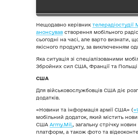
Нещодавно керівник
телерадіостудії 
анонсував
створення мобільного радіо
сьогодні на часі, але варто визнати, 
якісного продукту, за виключенням од
Яка ситуація зі спеціалізованими моб
Збройних сил США, Франції та Польщі 
США
Для військовослужбовців США діє роз
додатків.
«Новини та інформація армії США» (
«
мобільний додаток, який містить нови
США
Army.Mil,
, загальну стрічку новин
платформ, а також фото та відеоконт