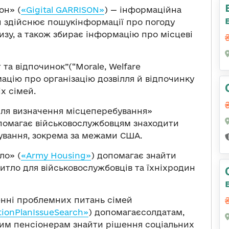
он» (
«Gigital GARRISON»
) — інформаційна
й здійснює пошукінформації про погоду
близу, а також збирає інформацію про місцеві
та відпочинок”(“Morale, Welfare
ацію про організацію дозвілля й відпочинку
іх сімей.
для визначення місцеперебування»
помагає військовослужбовцям знаходити
ування, зокрема за межами США.
ло» (
«Army Housing»
) допомагає знайти
итло для військовослужбовців та їхніхродин
енні проблемних питань сімей
ionPlanIssueSearch»
) допомагаєсолдатам,
вим пенсіонерам знайти рішення соціальних