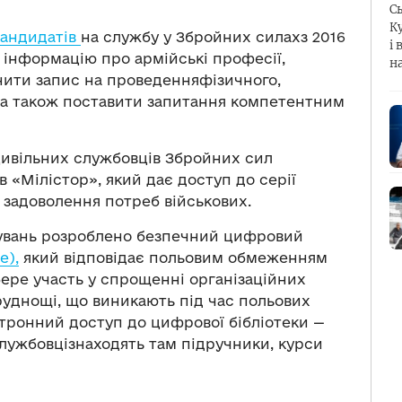
С
К
кандидатів
на службу у Збройних силахз 2016
і 
інформацію про армійські професії,
н
снити запис на проведенняфізичного,
, а також поставити запитання компетентним
 цивільних службовців Збройних сил
 «Мілістор», який дає доступ до серії
 задоволення потреб військових.
дувань розроблено безпечний цифровий
e),
який відповідає польовим обмеженням
бере участь у спрощенні організаційних
труднощі, що виникають під час польових
ктронний доступ до цифрової бібліотеки —
лужбовцізнаходять там підручники, курси