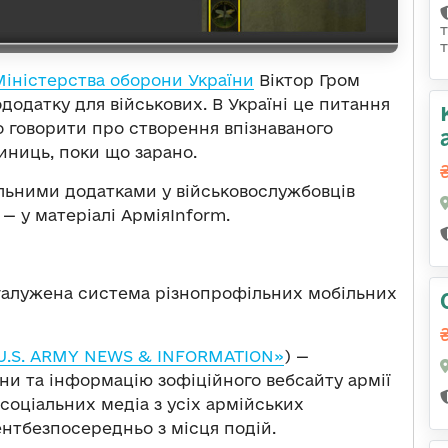
Міністерcтва оборони України
Віктор Гром
додатку для військових. В Україні це питання
що говорити про створення впізнаваного
иниць, поки що зарано.
ільними додатками у військовослужбовців
— у матеріалі АрміяInform.
галужена система різнопрофільних мобільних
U.S. ARMY NEWS & INFORMATION»
) —
ни та інформацію зофіційного вебсайту армії
 соціальних медіа з усіх армійських
ентбезпосередньо з місця подій.