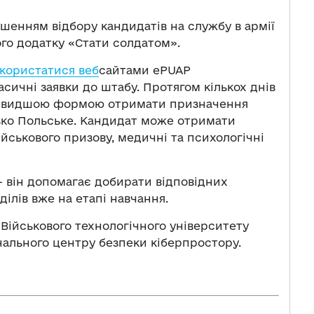
шенням відбору кандидатів на службу в армії
ного додатку «Стати солдатом».
користатися веб
сайтами ePUAP
асичні заявки до штабу. Протягом кількох днів
айшвидшою формою отримати призначення
сько Польське. Кандидат може отримати
ійськового призову, медичні та психологічні
— він допомагає добирати відповідних
ділів вже на етапі навчання.
Військового технологічного університету
нального центру безпеки кіберпростору.