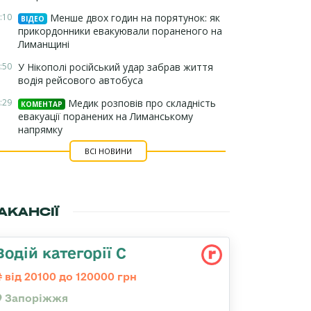
:10
Менше двох годин на порятунок: як
ВІДЕО
прикордонники евакуювали пораненого на
Лиманщині
:50
У Нікополі російський удар забрав життя
водія рейсового автобуса
:29
Медик розповів про складність
КОМЕНТАР
евакуації поранених на Лиманському
напрямку
ВСІ НОВИНИ
АКАНСІЇ
Водій категорії С
від 20100 до 120000 грн
Запоріжжя