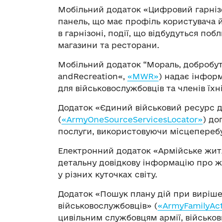
Мобільний додаток «Цифровий гарніз
панель, що має профіль користувача 
в гарнізоні, події, що відбудуться по
магазини та ресторани.
Мобільний додаток “Мораль, добробут 
andRecreation«,
«MWR»
) надає інформ
для військовослужбовців та членів їхн
Додаток «Єдиний військовий ресурс 
(
«ArmyOneSourceServicesLocator»
) до
послуги, використовуючи місцепереб
Електронний додаток «Армійське жит
детальну довідкову інформацію про ж
у різних куточках світу.
Додаток «Пошук плану дій при виріш
військовослужбовців» (
«ArmyFamilyAct
цивільним службовцям армії, військо