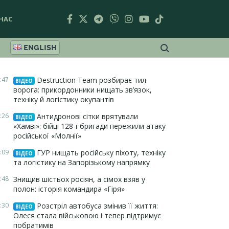
НАС
ENGLISH
:47
Destruction Team розбирає тил
ВІДЕО
ворога: прикордонники нищать зв’язок,
техніку й логістику окупантів
:26
Антидронові сітки врятували
ВІДЕО
«Хамві»: бійці 128-ї бригади пережили атаку
російської «Молнії»
:09
ГУР нищать російську піхоту, техніку
ВІДЕО
та логістику на Запорізькому напрямку
:48
Знищив шістьох росіян, а сімох взяв у
полон: історія командира «Гіря»
:30
Розстріл автобуса змінив її життя:
ВІДЕО
Олеся стала військовою і тепер підтримує
побратимів