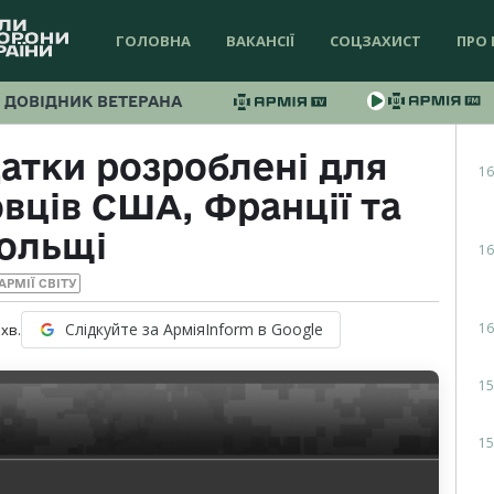
ГОЛОВНА
ВАКАНСІЇ
СОЦЗАХИСТ
ПРО 
ДОВІДНИК ВЕТЕРАНА
датки розроблені для
16
вців США, Франції та
ольщі
16
АРМІЇ СВІТУ
16
Слідкуйте за АрміяInform в Google
хв.
15
15