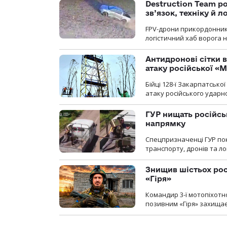
Destruction Team р
зв’язок, техніку й л
FPV-дрони прикордонників
логістичний хаб ворога 
Антидронові сітки в
атаку російської «М
Бійці 128-ї Закарпатсько
атаку російського ударн
ГУР нищать російськ
напрямку
Спецпризначенці ГУР пок
транспорту, дронів та ло
Знищив шістьох росі
«Гіря»
Командир 3-ї мотопіхотно
позивним «Гіря» захищає