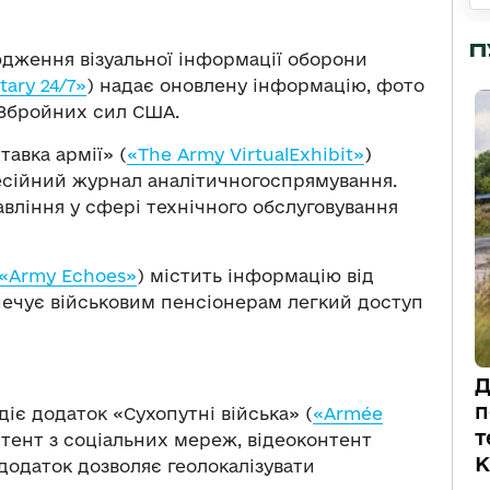
П
дження візуальної інформації оборони
tary 24/7»
) надає оновлену ​​інформацію, фото
 Збройних сил США.
авка армії» (
«The Army VirtualExhibit»
)
сійний журнал аналітичногоспрямування.
авління у сфері технічного обслуговування
«Army Echoes»
) містить інформацію від
печує військовим пенсіонерам легкий доступ
Д
п
діє додаток «Сухопутні війська» (
«Armée
т
нтент з соціальних мереж, відеоконтент
К
 додаток дозволяє геолокалізувати