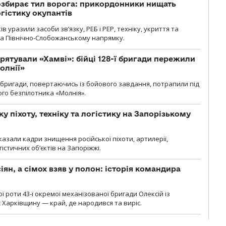
озбирає тил ворога: прикордонники нищать
огістику окупантів
 уразили засоби зв’язку, РЕБ і РЕР, техніку, укриття та
на Північно-Слобожанському напрямку.
рятували «Хамві»: бійці 128-ї бригади пережили
олнії»
ї бригади, повертаючись із бойового завдання, потрапили під
ого безпілотника «Молнія».
у піхоту, техніку та логістику на Запорізькому
азали кадри знищення російської піхоти, артилерії,
гістичних об’єктів на Запоріжжі.
ян, а сімох взяв у полон: історія командира
ї роти 43-ї окремої механізованої бригади Олексій із
 Харківщину — край, де народився та виріс.