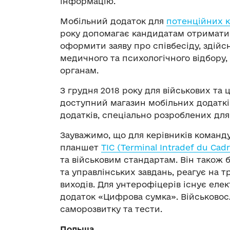
інформацію.
Мобільний додаток для
потенційних 
року допомагає кандидатам отримати 
оформити заяву про співбесіду, здій
медичного та психологічного відбору
органам.
З грудня 2018 року для військових та
доступний магазин мобільних додатків
додатків, спеціально розроблених для
Зауважимо, що для керівників коман
планшет
TIC (Terminal Intradef du Cadr
та військовим стандартам. Він також 
та управлінських завдань, реагує на 
виходів. Для унтерофіцерів існує еле
додаток «Цифрова сумка». Військовос
саморозвитку та тести.
Польща