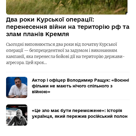
Два роки Курської операції:
перенесення війни на територію рф та
злам планів Кремля
Сьогодні виповнюється два роки від початку Курської
операції — безпрецедентної за задумом і виконанням
кампанії, яка перенесла бойові дії на територію держави-
агресора. Цей крок…
Актор і офіцер Володимир Ращук: «Воєнні
фільми не мають нічого спільного з
війною»
«Це зло має бути переможене»: історія
українця, який пережив російський полон