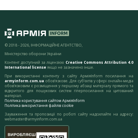
© 2018 - 2026, ІНФОРМАЦІЙНЕ АГЕНТСТВО,
Міністерство оборони України
Контент доступний за ліцензією
Creative Commons Attribution 4.0
International license
якщо не зазначено інше.
При використанні контенту з сайту АрміяInform посилання на
armyinform.com.ua
обов’язкове. Для суб’єктів у сфері онлайн-медіа
обов’язковим є розміщення у першому абзаці матеріалу прямого та
відкритого для пошукових систем гіперпосилання на цитований
матеріал.
Політика користування сайтом АрміяInform
Політика використання файлів cookie
Зауваження та пропозиції по роботі сайту надсилайте на адресу:
webmaster@armyinform.com.ua