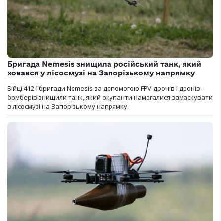
Бригада Nemesis знищила російський танк, який
ховався у лісосмузі на Запорізькому напрямку
Бійці 412-ї бригади Nemesis за допомогою FPV-дронів і дронів-
бомберів знищили танк, який окупанти намагалися замаскувати
в лісосмузі на Запорізькому напрямку.