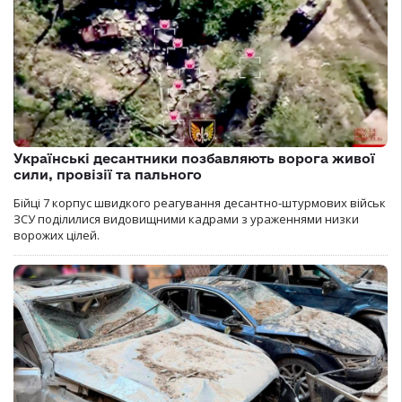
Українські десантники позбавляють ворога живої
сили, провізії та пального
Бійці 7 корпус швидкого реагування десантно-штурмових військ
ЗСУ поділилися видовищними кадрами з ураженнями низки
ворожих цілей.