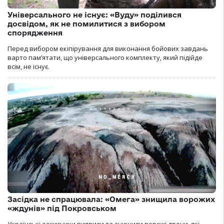
Універсального не існує: «Вуду» поділився
досвідом, як не помилитися з вибором
спорядження
Перед вибором екіпірування для виконання бойових завдань
варто пам’ятати, що універсального комплекту, який підійде
всім, не існує.
Засідка не спрацювала: «Омега» знищила ворожих
«ждунів» під Покровськом
Українські захисники виявили та знищили ворожі дрони, які