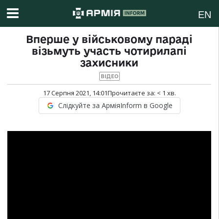
EN
Вперше у військовому параді
візьмуть участь чотирилапі
захисники
ВІДЕО
17 Серпня 2021, 14:01
Прочитаєте за:
< 1
хв.
Слідкуйте за АрміяInform в Google