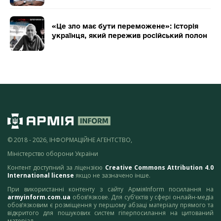
«Це зло має бути переможене»: історія
українця, який пережив російський полон
© 2018 - 2026, ІНФОРМАЦІЙНЕ АГЕНТСТВО,
Міністерство оборони України
Контент доступний за ліцензією
Creative Commons Attribution 4.0
International license
якщо не зазначено інше.
При використанні контенту з сайту АрміяInform посилання на
armyinform.com.ua
обов’язкове. Для суб’єктів у сфері онлайн-медіа
обов’язковим є розміщення у першому абзаці матеріалу прямого та
відкритого для пошукових систем гіперпосилання на цитований
матеріал.