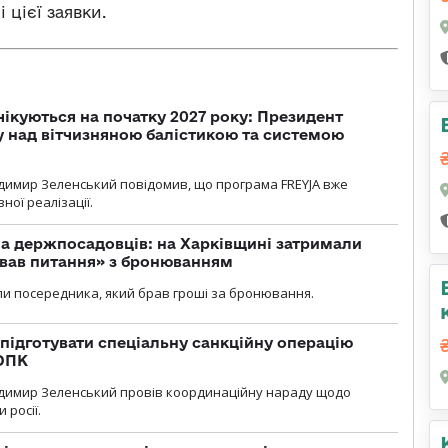
цієї заявки.
чікуються на початку 2027 року: Президент
у над вітчизняною балістикою та системою
димир Зеленський повідомив, що програма FREYJA вже
ної реалізації.
а держпосадовців: на Харківщині затримали
ував питання» з бронюванням
и посередника, який брав гроші за бронювання.
підготувати спеціальну санкційну операцію
 ОПК
димир Зеленський провів координаційну нараду щодо
 росії.