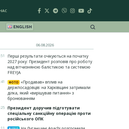
НАС
ENGLISH
06.08.2026
:51
Перші результати очікуються на початку
2027 року: Президент розповів про роботу
над вітчизняною балістикою та системою
FREYJA
:41
«Продавав» вплив на
ФОТО
держпосадовців: на Харківщині затримали
ділка, який «вирішував питання» з
бронюванням
:25
Президент доручив підготувати
спеціальну санкційну операцію проти
російського ОПК
:11
На Луганщині Apachi розгромили
ВІДЕО