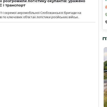
i розгромили логістику окупантів: уражено
С і транспорт
1-ї окремої аеромобільної Слобожанської бригади на
 по ключових об’єктах логістики російських військ.
П