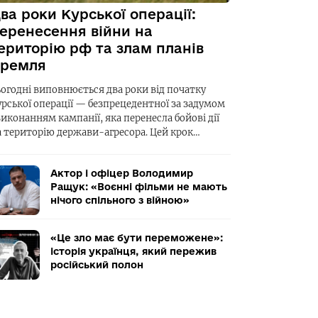
ва роки Курської операції:
еренесення війни на
ериторію рф та злам планів
ремля
ьогодні виповнюється два роки від початку
урської операції — безпрецедентної за задумом
виконанням кампанії, яка перенесла бойові дії
а територію держави-агресора. Цей крок…
Актор і офіцер Володимир
Ращук: «Воєнні фільми не мають
нічого спільного з війною»
«Це зло має бути переможене»:
історія українця, який пережив
російський полон