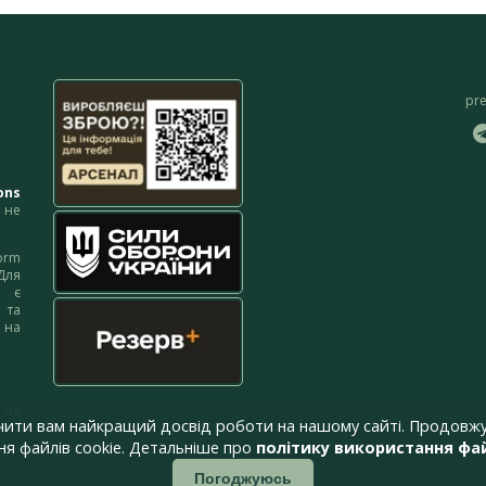
pr
ons
не
orm
Для
м є
 та
 на
 на
чити вам найкращий досвід роботи на нашому сайті. Продовжу
я файлів cookie. Детальніше про
політику використання фай
Погоджуюсь