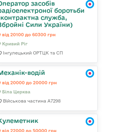
Оператор засобів
радіоелектроної боротьби
(контрактна служба,
Збройні Сили України)
від 20100 до 60300 грн
Кривий Ріг
Інгулецький ОРТЦК та СП
Механік-водій
від 20000 до 20000 грн
Біла Церква
Військова частина А7298
Кулеметник
від 22000 до 50000 грн