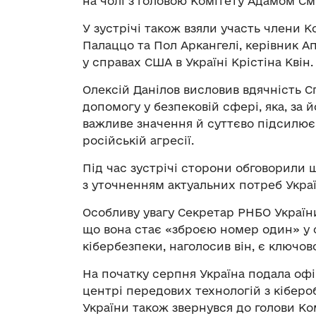
на чолі з головою Комітету Адамом С
У зустрічі також взяли участь члени 
Палаццо та Пол Аркангелі, керівник А
у справах США в Україні Крістіна Квін.
Олексій Данілов висловив вдячність 
допомогу у безпековій сфері, яка, за 
важливе значення й суттєво підсилю
російській агресії.
Під час зустрічі сторони обговорили 
з уточненням актуальних потреб Украї
Особливу увагу Секретар РНБО Україн
що вона стає «зброєю номер один» у 
кібербезпеки, наголосив він, є ключо
На початку серпня Україна подала офі
центрі передових технологій з кібер
України також звернувся до голови Ко