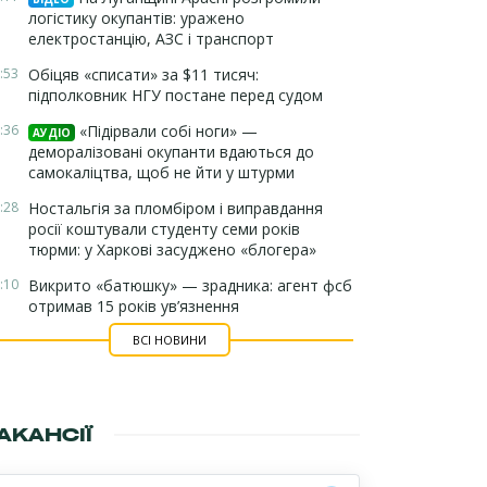
логістику окупантів: уражено
електростанцію, АЗС і транспорт
:53
Обіцяв «списати» за $11 тисяч:
підполковник НГУ постане перед судом
:36
«Підірвали собі ноги» —
АУДІО
деморалізовані окупанти вдаються до
самокаліцтва, щоб не йти у штурми
:28
Ностальгія за пломбіром і виправдання
росії коштували студенту семи років
тюрми: у Харкові засуджено «блогера»
:10
Викрито «батюшку» — зрадника: агент фсб
отримав 15 років ув’язнення
ВСІ НОВИНИ
АКАНСІЇ