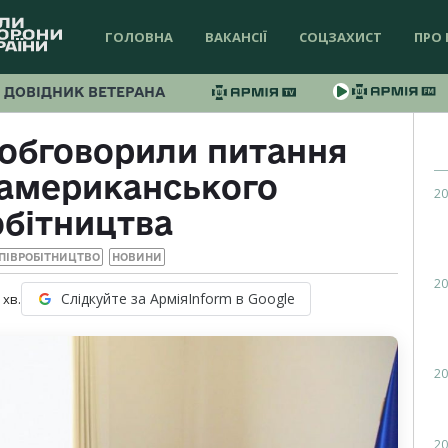
ГОЛОВНА
ВАКАНСІЇ
СОЦЗАХИСТ
ПРО 
ДОВІДНИК ВЕТЕРАНА
 обговорили питання
-американського
20
обітництва
ПІВРОБІТНИЦТВО
НОВИНИ
20
Слідкуйте за АрміяInform в Google
хв.
20
20