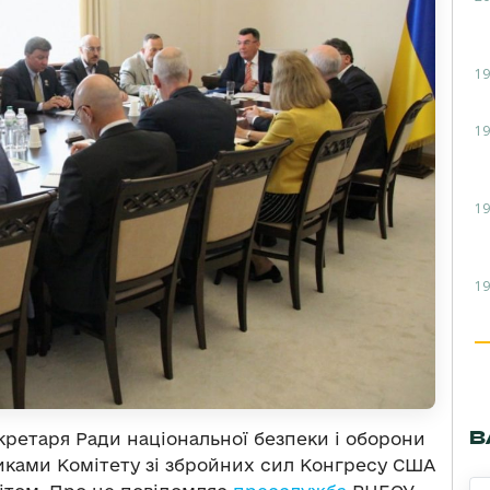
19
19
19
19
В
екретаря Ради національної безпеки і оборони
никами Комітету зі збройних сил Конгресу США