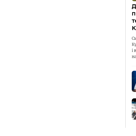
Д
п
т
К
С
К
і 
н