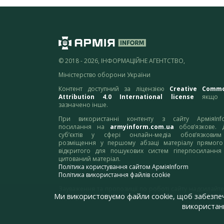
© 2018 - 2026, ІНФОРМАЦІЙНЕ АГЕНТСТВО,
Міністерство оборони України
Контент доступний за ліцензією
Creative Comm
Attribution 4.0 International license
якщо 
зазначено інше.
При використанні контенту з сайту АрміяInf
посилання на
armyinform.com.ua
обов’язкове. 
суб’єктів у сфері онлайн-медіа обов’язкови
розміщення у першому абзаці матеріалу прямого
відкритого для пошукових систем гіперпосилання
цитований матеріал.
Політика користування сайтом АрміяInform
Політика використання файлів cookie
Зауваження та пропозиції по роботі сайту надсилайте
Ми використовуємо файли cookie, щоб забезпе
адресу:
webmaster@armyinform.com.ua
використанн