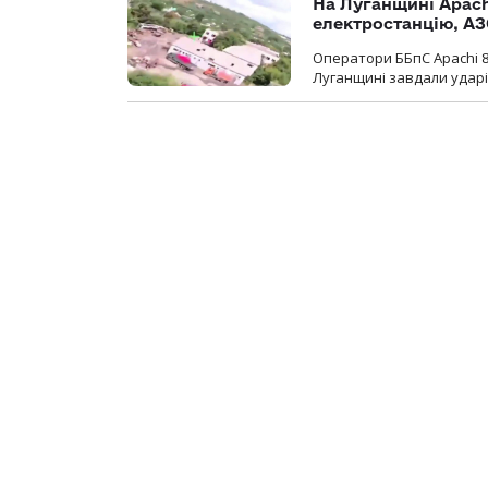
На Луганщині Apach
електростанцію, АЗ
Оператори ББпС Apachi 8
Луганщині завдали ударів