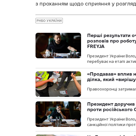
з проханням щодо сприяння у розгляді 
РНБО УКРАЇНИ
Перші результати о
розповів про робот
FREYJA
Президент України Воло
перебуває на етапі актив
«Продавав» вплив н
ділка, який «виріш
Правоохоронці затримал
Президент доручив 
проти російського
Президент України Воло
санкційної політики проти