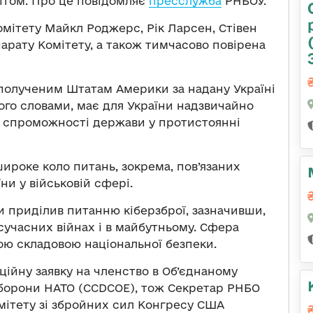
мітом. Про це повідомляє
пресслужба
РНБОУ.
Комітету Майкл Роджерс, Рік Ларсен, Стівен
парату Комітету, а також тимчасово повірена
Сполученим Штатам Америки за надану Україні
його словами, має для України надзвичайно
є спроможності держави у протистоянні
широке коло питань, зокрема, пов’язаних
ни у військовій сфері.
и приділив питанню кіберзброї, зазначивши,
сучасних війнах і в майбутньому. Сфера
вою складовою національної безпеки.
ційну заявку на членство в Об’єднаному
оборони НАТО (CCDCOE), тож Секретар РНБО
мітету зі збройних сил Конгресу США