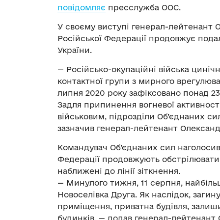
повідомляє
пресслужба ООС.
У своєму виступі генерал-лейтенант 
Російської Федерації продовжує подал
України.
— Російсько-окупаційні війська цині
контактної групи з мирного врегулюва
липня 2020 року зафіксовано понад 
Задля припинення вогневої активност
військовим, підрозділи Об’єднаних сил
зазначив генерал-лейтенант Олександ
Командувач Об’єднаних сил наголосив
Федерації продовжують обстрілювати 
наближені до лінії зіткнення.
— Минулого тижня, 11 серпня, найбіл
Новоселівка Друга. Як наслідок, заги
приміщення, приватна будівля, залиши
будинків, — додав генерал-лейтенант