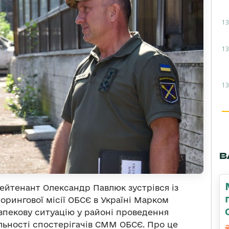
13
13
13
В
ейтенант Олександр Павлюк зустрівся із
орингової місії ОБСЄ в Україні Марком
зпекову ситуацію у районі проведення
яльності спостерігачів СММ ОБСЄ. Про це