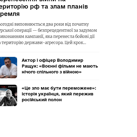
ериторію рф та злам планів
ремля
ьогодні виповнюється два роки від початку
урської операції — безпрецедентної за задумом
виконанням кампанії, яка перенесла бойові дії
а територію держави-агресора. Цей крок…
Актор і офіцер Володимир
Ращук: «Воєнні фільми не мають
нічого спільного з війною»
«Це зло має бути переможене»:
історія українця, який пережив
російський полон