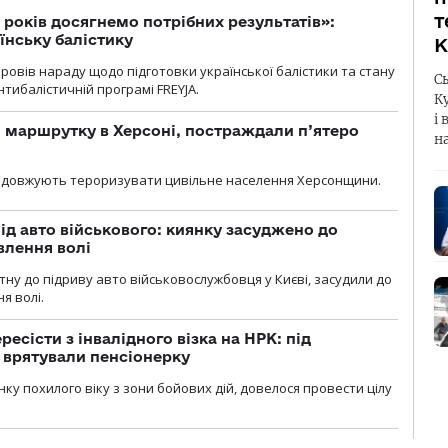
т
 років досягнемо потрібних результатів»:
їнську балістику
К
овів нараду щодо підготовки української балістики та стану
С
тибалістичній програмі FREYJA.
К
і 
 маршрутку в Херсоні, постраждали п’ятеро
н
родовжують тероризувати цивільне населення Херсонщини.
ід авто військового: киянку засуджено до
влення волі
тну до підриву авто військовослужбовця у Києві, засудили до
я волі.
есісти з інвалідного візка на НРК: під
 врятували пенсіонерку
нку похилого віку з зони бойових дій, довелося провести цілу