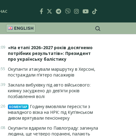
НАС
ENGLISH
:09
«На етапі 2026–2027 років досягнемо
потрібних результатів»: Президент
про українську балістику
:55
Окупанти атакували маршрутку в Херсоні,
постраждали п’ятеро пасажирів
:39
Заклала вибухівку під авто військового:
киянку засуджено до дев’яти років
позбавлення волі
:26
Годину вмовляли пересісти з
КОМЕНТАР
інвалідного візка на НРК: під Куп’янськом
дивом врятували пенсіонерку
:08
Окупанти вдарили по Павлограду: загинула
людина, ще четверо поранені, палають