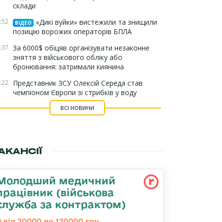
склади
:52
«Дикі вуйки» вистежили та знищили
ВІДЕО
позицію ворожих операторів БПЛА
:37
За 6000$ обіцяв організувати незаконне
зняття з військового обліку або
бронювання: затримали киянина
:22
Представник ЗСУ Олексій Середа став
чемпіоном Європи зі стрибків у воду
ВСІ НОВИНИ
АКАНСІЇ
Молодший медичний
працівник (військова
служба за контрактом)
від 20000 до 120000 грн