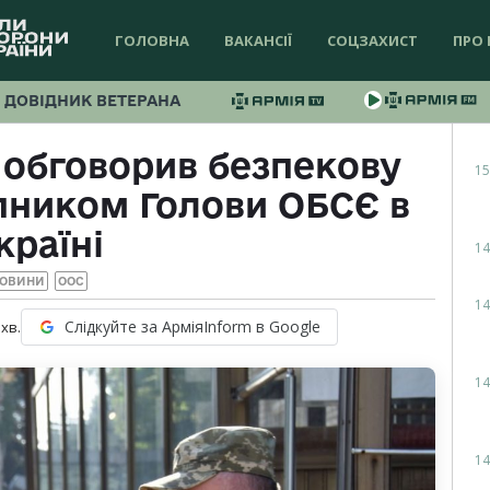
ГОЛОВНА
ВАКАНСІЇ
СОЦЗАХИСТ
ПРО 
ДОВІДНИК ВЕТЕРАНА
обговорив безпекову
15
упником Голови ОБСЄ в
країні
14
ОВИНИ
ООС
14
Слідкуйте за АрміяInform в Google
хв.
14
14