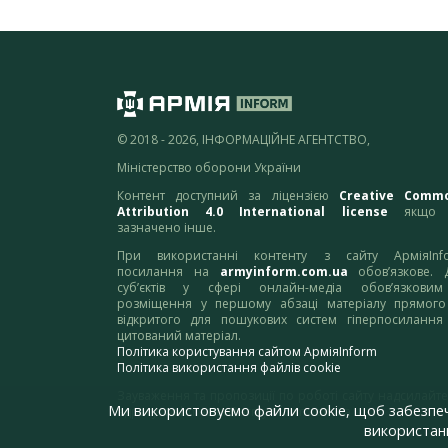
© 2018 - 2026, ІНФОРМАЦІЙНЕ АГЕНТСТВО,
Міністерство оборони України
Контент доступний за ліцензією
Creative Comm
Attribution 4.0 International license
якщо 
зазначено інше.
При використанні контенту з сайту АрміяInf
посилання на
armyinform.com.ua
обов’язкове. 
суб’єктів у сфері онлайн-медіа обов’язкови
розміщення у першому абзаці матеріалу прямого
відкритого для пошукових систем гіперпосилання
цитований матеріал.
Політика користування сайтом АрміяInform
Політика використання файлів cookie
Зауваження та пропозиції по роботі сайту надсилайте
Ми використовуємо файли cookie, щоб забезпе
адресу:
webmaster@armyinform.com.ua
використанн