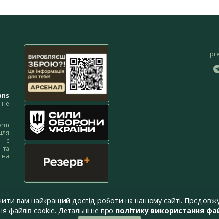
pr
ons
не
orm
Для
м є
 та
 на
 на
чити вам найкращий досвід роботи на нашому сайті. Продовжу
я файлів cookie. Детальніше про
політику використання фай