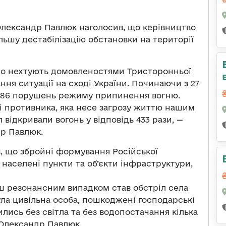
Олександр Павлюк наголосив, що керівництво
ьшу дестабілізацію обстановки на території
чно нехтують домовленостями Тристоронньої
ння ситуації на сході України. Починаючи з 27
2386 порушень режиму припинення вогню.
і противника, яка несе загрозу життю нашим
 відкривали вогонь у відповідь 433 рази, —
р Павлюк.
, що збройні формування Російської
населені пункти та об’єкти інфраструктури,
ьш резонансним випадком став обстріл села
нула цивільна особа, пошкоджені господарські
лись без світла та без водопостачання кілька
 Олександр Павлюк.