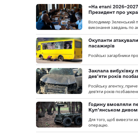
«На етапі 2026–2027
Президент про укра
Володимир Зеленський пр
виконання завдань по ан
Окупанти атакували
пасажирів
Російські загарбники п
Заклала вибухівку п
дев’яти років позба
Російську агентку, приче
дев’яти років позбавленн
Годину вмовляли пер
Куп’янськом дивом
Для того, щоб вивезти жі
операцію.