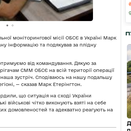
П
льної моніторингової місії ОБСЄ в Україні Марк
ану інформацію та подякував за плідну
отримуємо від командування. Дякую за
рігачам СММ ОБСЄ на всій території операції
я наша зустріч. Сподіваюсь на нашу подальшу
гіоні, — сказав Марк Етерінгтон.
рдили, що ситуація на сході України
і військові чітко виконують взяті на себе
их домовленостей та адекватно реагують на
Д
п