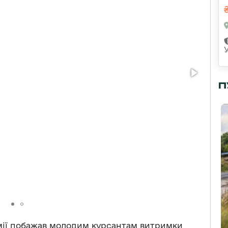
П
емії побажав молодим курсантам витримки