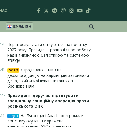
НАС
ENGLISH
:51
Перші результати очікуються на початку
2027 року: Президент розповів про роботу
над вітчизняною балістикою та системою
FREYJA
:41
«Продавав» вплив на
ФОТО
держпосадовців: на Харківщині затримали
ділка, який «вирішував питання» з
бронюванням
:25
Президент доручив підготувати
спеціальну санкційну операцію проти
російського ОПК
:11
На Луганщині Apachi розгромили
ВІДЕО
логістику окупантів: уражено
електростанцію, АЗС і транспорт