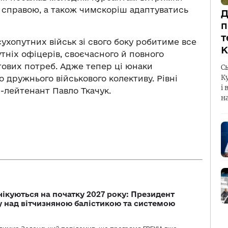
ю справою, а також чимскоріш адаптуватись
Д
п
т
сухопутних військ зі свого боку робитиме все
К
тніх офіцерів, своєчасного й повного
тових потреб. Адже тепер ці юнаки
С
К
о дружнього військового колективу. Рівні
і 
-лейтенант Павло Ткачук.
н
чікуються на початку 2027 року: Президент
у над вітчизняною балістикою та системою