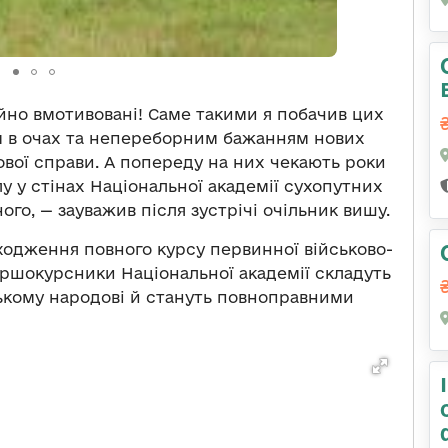
айно вмотивовані! Саме такими я побачив цих
ом в очах та непереборним бажанням нових
ової справи. А попереду на них чекають роки
у у стінах Національної академії сухопутних
ого, — зауважив після зустрічі очільник вишу.
ходження повного курсу первинної військово-
ершокурсники Національної академії складуть
ському народові й стануть повноправними