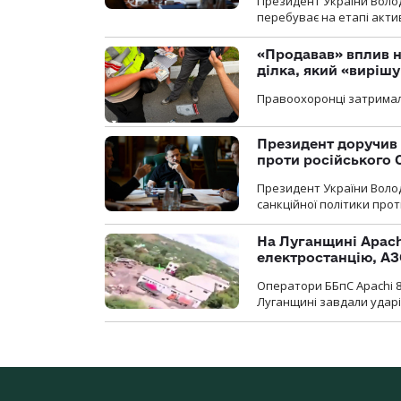
Президент України Воло
перебуває на етапі актив
«Продавав» вплив н
ділка, який «виріш
Правоохоронці затримал
Президент доручив 
проти російського
Президент України Воло
санкційної політики проти
На Луганщині Apach
електростанцію, АЗ
Оператори ББпС Apachi 8
Луганщині завдали ударів