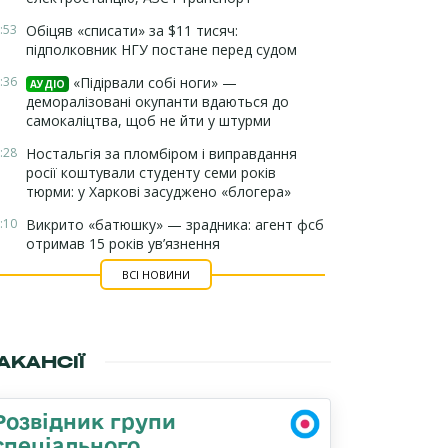
:53
Обіцяв «списати» за $11 тисяч:
підполковник НГУ постане перед судом
:36
«Підірвали собі ноги» —
АУДІО
деморалізовані окупанти вдаються до
самокаліцтва, щоб не йти у штурми
:28
Ностальгія за пломбіром і виправдання
росії коштували студенту семи років
тюрми: у Харкові засуджено «блогера»
:10
Викрито «батюшку» — зрадника: агент фсб
отримав 15 років ув’язнення
ВСІ НОВИНИ
АКАНСІЇ
Розвідник групи
спеціального