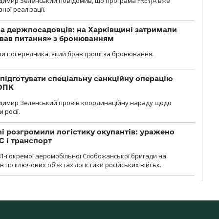
димир Зеленський повідомив, що програма FREYJA вже
ної реалізації.
а держпосадовців: на Харківщині затримали
ував питання» з бронюванням
и посередника, який брав гроші за бронювання.
підготувати спеціальну санкційну операцію
 ОПК
димир Зеленський провів координаційну нараду щодо
 росії.
i розгромили логістику окупантів: уражено
С і транспорт
1-ї окремої аеромобільної Слобожанської бригади на
 по ключових об’єктах логістики російських військ.