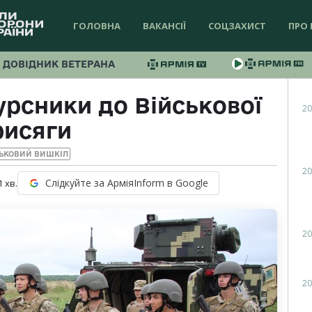
ГОЛОВНА
ВАКАНСІЇ
СОЦЗАХИСТ
ПРО 
ДОВІДНИК ВЕТЕРАНА
урсники до Військової
20
рисяги
ЬКОВИЙ ВИШКІЛ
20
Слідкуйте за АрміяInform в Google
1
хв.
20
20