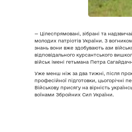
— Цілеспрямовані, зібрані та надзвич
молодих патріотів України. З вогник
знань вони вже здобувають ази військ
відповідального курсантського вишкол
військ імені гетьмана Петра Сагайдачн
Уже менш ніж за два тижні, після про
професійної підготовки, цьогорічні п
Військову присягу на вірність україн
воїнами Збройних Сил України.