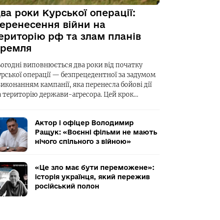
ва роки Курської операції:
еренесення війни на
ериторію рф та злам планів
ремля
ьогодні виповнюється два роки від початку
урської операції — безпрецедентної за задумом
виконанням кампанії, яка перенесла бойові дії
а територію держави-агресора. Цей крок…
Актор і офіцер Володимир
Ращук: «Воєнні фільми не мають
нічого спільного з війною»
«Це зло має бути переможене»:
історія українця, який пережив
російський полон