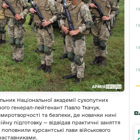
19
19
19
19
льник Національної академії сухопутних
ного генерал-лейтенант Павло Ткачук.
В
иротворчості та безпеки, де новачки нині
йну підготовку — відвідав практичні заняття
у поповнили курсантські лави військового
 наставниками.