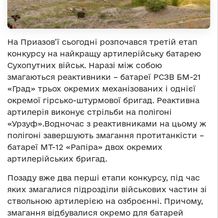
На Приазов’ї сьогодні розпочався третій етап
конкурсу на найкращу артилерійську батарею
Сухопутних військ. Наразі між собою
змагаються реактивники – батареї РСЗВ БМ-21
«Град» трьох окремих механізованих і однієї
окремої гірсько-штурмової бригад. Реактивна
артилерія виконує стрільби на полігоні
«Урзуф».Водночас з реактивниками на цьому ж
полігоні завершують змагання протитанкісти –
батареї МТ-12 «Рапіра» двох окремих
артилерійських бригад.
Позаду вже два перші етапи конкурсу, під час
яких змагалися підрозділи військових частин зі
ствольною артилерією на озброєнні. Причому,
змагання відбувалися окремо для батарей