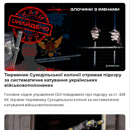
Тюремник Суходільської колонії отримав підозру
за систематичне катування українських
військовополонених
Головне слідче управління СБУ повідомило про підозру за ст. 438
КК України тюремнику Суходільської колонії за систематичне
катування військовополонених.