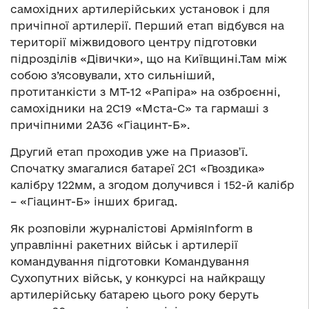
самохідних артилерійських установок і для
причіпної артилерії. Перший етап відбувся на
території міжвидового центру підготовки
підрозділів «Дівички», що на Київщині.Там між
собою з’ясовували, хто сильніший,
протитанкісти з МТ-12 «Рапіра» на озброєнні,
самохідники на 2С19 «Мста-С» та гармаші з
причіпними 2А36 «Гіацинт-Б».
Другий етап проходив уже на Приазов’ї.
Спочатку змагалися батареї 2С1 «Гвоздика»
калібру 122мм, а згодом долучився і 152-й калібр
– «Гіацинт-Б» інших бригад.
Як розповіли журналістові АрміяІnform в
управлінні ракетних військ і артилерії
командування підготовки Командування
Сухопутних військ, у конкурсі на найкращу
артилерійську батарею цього року беруть