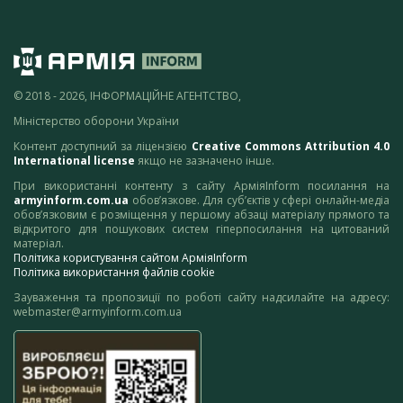
© 2018 - 2026, ІНФОРМАЦІЙНЕ АГЕНТСТВО,
Міністерство оборони України
Контент доступний за ліцензією
Creative Commons Attribution 4.0
International license
якщо не зазначено інше.
При використанні контенту з сайту АрміяInform посилання на
armyinform.com.ua
обов’язкове. Для суб’єктів у сфері онлайн-медіа
обов’язковим є розміщення у першому абзаці матеріалу прямого та
відкритого для пошукових систем гіперпосилання на цитований
матеріал.
Політика користування сайтом АрміяInform
Політика використання файлів cookie
Зауваження та пропозиції по роботі сайту надсилайте на адресу:
webmaster@armyinform.com.ua