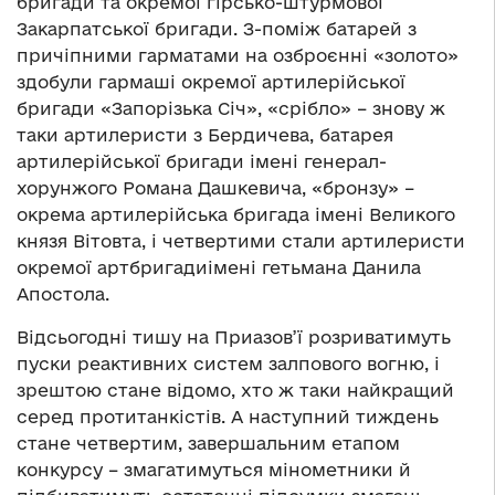
бригади та окремої гірсько-штурмової
Закарпатської бригади. З-поміж батарей з
причіпними гарматами на озброєнні «золото»
здобули гармаші окремої артилерійської
бригади «Запорізька Січ», «срібло» – знову ж
таки артилеристи з Бердичева, батарея
артилерійської бригади імені генерал-
хорунжого Романа Дашкевича, «бронзу» –
окрема артилерійська бригада імені Великого
князя Вітовта, і четвертими стали артилеристи
окремої артбригадиімені гетьмана Данила
Апостола.
Відсьогодні тишу на Приазов’ї розриватимуть
пуски реактивних систем залпового вогню, і
зрештою стане відомо, хто ж таки найкращий
серед протитанкістів. А наступний тиждень
стане четвертим, завершальним етапом
конкурсу – змагатимуться мінометники й