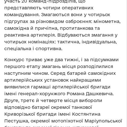
участь 20 команд-підрозділів, що
представляють чотири оперативних
командування. Змагаються вони у чотирьох
підгрупах за різновидом озброєння: мінометна,
самохідна й причіпна, протитанкова та
реактивна артилерія. Відбуваються змагання у
чотирьох номінаціях: тактична, індивідуальна,
спеціальна і спортивна.
Конкурс триває уже два тижні, і за підсумками
першого етапу змагань місця розподілилися
наступним чином. Серед батарей самохідних
артилерійських установок найкращими
виявилися гармаші артилерійської бригади
імені генерал-хорунжого Романа Дашкевича.
Друге, третє й четверте місця вибороли
відповідно батареї окремої танкової
Криворізької бригади імені Костянтина
Пестушка, окремої мотопіхотної Маріупольської