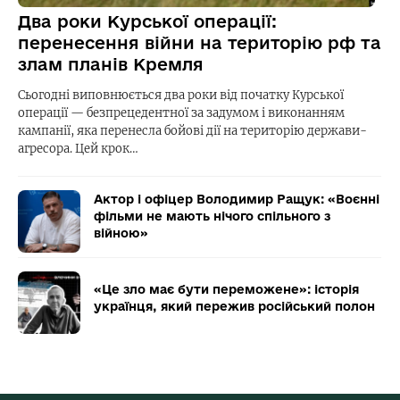
Два роки Курської операції:
перенесення війни на територію рф та
злам планів Кремля
Сьогодні виповнюється два роки від початку Курської
операції — безпрецедентної за задумом і виконанням
кампанії, яка перенесла бойові дії на територію держави-
агресора. Цей крок…
Актор і офіцер Володимир Ращук: «Воєнні
фільми не мають нічого спільного з
війною»
«Це зло має бути переможене»: історія
українця, який пережив російський полон