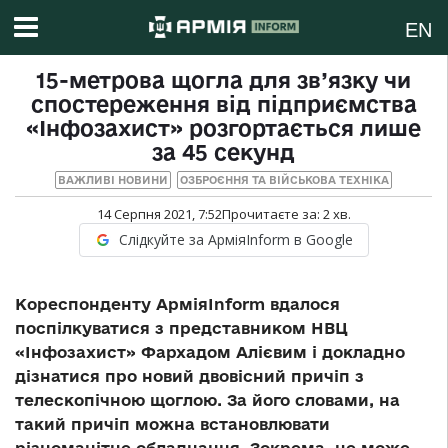
EN
15-метрова щогла для зв’язку чи
спостереження від підприємства
«Інфозахист» розгортається лише
за 45 секунд
ВАЖЛИВІ НОВИНИ
ОЗБРОЄННЯ ТА ВІЙСЬКОВА ТЕХНІКА
14 Серпня 2021, 7:52
Прочитаєте за:
2
хв.
Слідкуйте за АрміяInform в Google
Кореспонденту АрміяInform вдалося
поспілкуватися з представником НВЦ
«Інфозахист» Фархадом Алієвим і докладно
дізнатися про новий двовісний причіп з
телескопічною щоглою. За його словами, на
такий причіп можна встановлювати