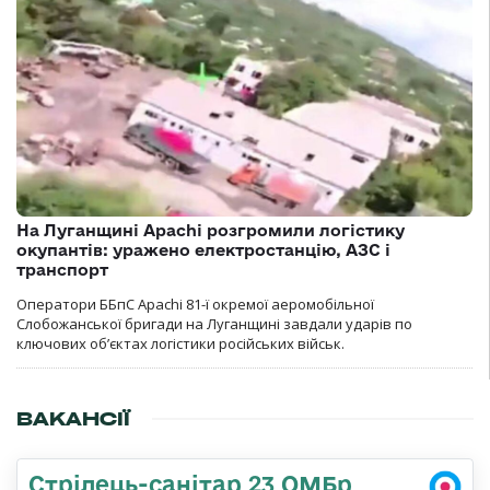
На Луганщині Apachi розгромили логістику
окупантів: уражено електростанцію, АЗС і
транспорт
Оператори ББпС Apachi 81-ї окремої аеромобільної
Слобожанської бригади на Луганщині завдали ударів по
ключових об’єктах логістики російських військ.
ВАКАНСІЇ
Стрілець-санітар 23 ОМБр