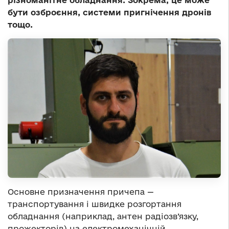
різноманітне обладнання. Зокрема, це може
бути озброєння, системи пригнічення дронів
тощо.
Основне призначення причепа —
транспортування і швидке розгортання
обладнання (наприклад, антен радіозв’язку,
прожекторів) на електромеханічній