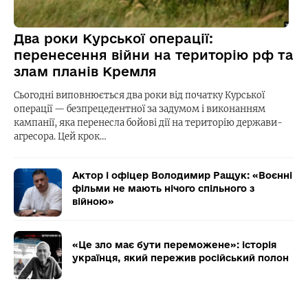
Два роки Курської операції:
перенесення війни на територію рф та
злам планів Кремля
Сьогодні виповнюється два роки від початку Курської
операції — безпрецедентної за задумом і виконанням
кампанії, яка перенесла бойові дії на територію держави-
агресора. Цей крок…
Актор і офіцер Володимир Ращук: «Воєнні
фільми не мають нічого спільного з
війною»
«Це зло має бути переможене»: історія
українця, який пережив російський полон