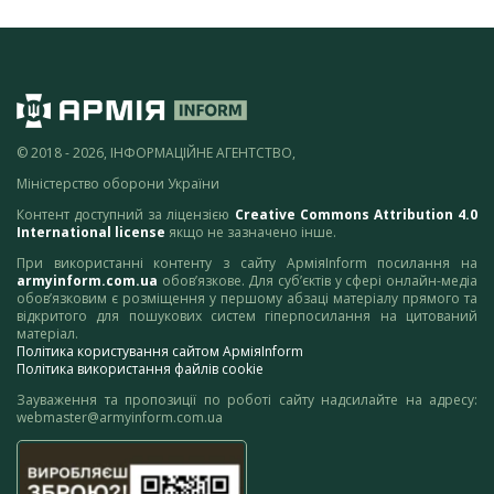
© 2018 - 2026, ІНФОРМАЦІЙНЕ АГЕНТСТВО,
Міністерство оборони України
Контент доступний за ліцензією
Creative Commons Attribution 4.0
International license
якщо не зазначено інше.
При використанні контенту з сайту АрміяInform посилання на
armyinform.com.ua
обов’язкове. Для суб’єктів у сфері онлайн-медіа
обов’язковим є розміщення у першому абзаці матеріалу прямого та
відкритого для пошукових систем гіперпосилання на цитований
матеріал.
Політика користування сайтом АрміяInform
Політика використання файлів cookie
Зауваження та пропозиції по роботі сайту надсилайте на адресу:
webmaster@armyinform.com.ua