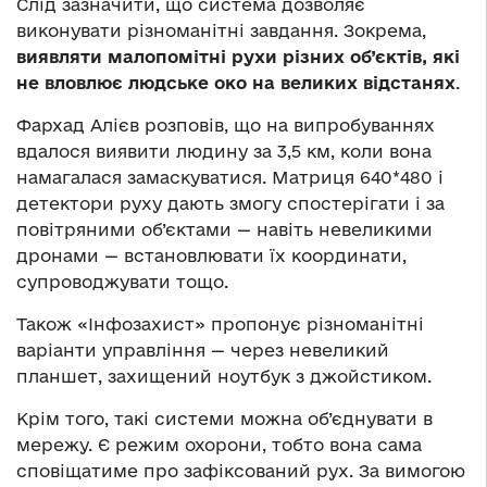
Слід зазначити, що система дозволяє
виконувати різноманітні завдання. Зокрема,
виявляти малопомітні рухи різних об
’
єктів, які
не вловлює людське око на великих відстанях
.
Фархад Алієв розповів, що на випробуваннях
вдалося виявити людину за 3,5 км, коли вона
намагалася замаскуватися. Матриця 640*480 і
детектори руху дають змогу спостерігати і за
повітряними об’єктами — навіть невеликими
дронами — встановлювати їх координати,
супроводжувати тощо.
Також «Інфозахист» пропонує різноманітні
варіанти управління — через невеликий
планшет, захищений ноутбук з джойстиком.
Крім того, такі системи можна об’єднувати в
мережу. Є режим охорони, тобто вона сама
сповіщатиме про зафіксований рух. За вимогою