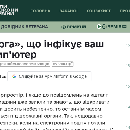
ГОЛОВНА
ВАКАНСІЇ
СОЦЗАХИСТ
ПРО 
ДОВІДНИК ВЕТЕРАНА
рга», що інфікує ваш
15
мп’ютер
 ДЛЯ ВІЙСЬКОВОСЛУЖБОВЦІВ
ПУБЛІКАЦІЇ
15
Слідкуйте за АрміяInform в Google
1
хв.
15
рпростір. І якщо до повідомлень на кшталт
мадяни вже звикли та знають, що відкривати
14
и досить небезпечно, то останнім часом
ься під державні органи. Так, нещодавно
безпеки, коли на електронну пошту почали
14
вкладений файл «Апеляційна скарга.docx». У