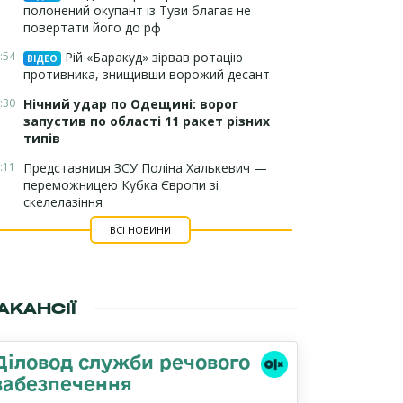
полонений окупант із Туви благає не
повертати його до рф
:54
Рій «Баракуд» зірвав ротацію
ВІДЕО
противника, знищивши ворожий десант
:30
Нічний удар по Одещині: ворог
запустив по області 11 ракет різних
типів
:11
Представниця ЗСУ Поліна Халькевич —
переможницею Кубка Європи зі
скелелазіння
ВСІ НОВИНИ
АКАНСІЇ
Діловод служби речового
забезпечення