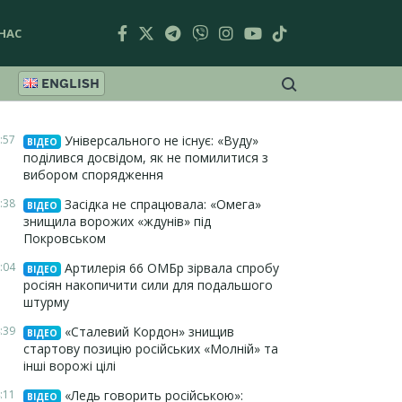
НАС
ENGLISH
:57
Універсального не існує: «Вуду»
ВІДЕО
поділився досвідом, як не помилитися з
вибором спорядження
:38
Засідка не спрацювала: «Омега»
ВІДЕО
знищила ворожих «ждунів» під
Покровськом
:04
Артилерія 66 ОМБр зірвала спробу
ВІДЕО
росіян накопичити сили для подальшого
штурму
:39
«Сталевий Кордон» знищив
ВІДЕО
стартову позицію російських «Молній» та
інші ворожі цілі
:11
«Ледь говорить російською»:
ВІДЕО