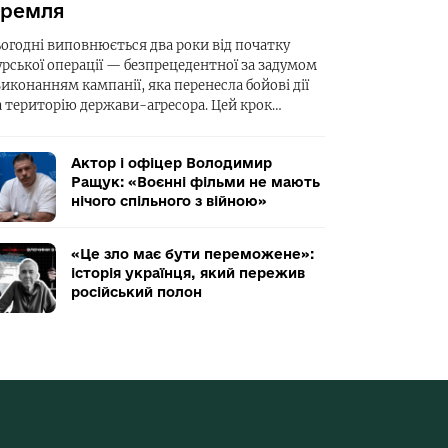
ремля
ьогодні виповнюється два роки від початку
урської операції — безпрецедентної за задумом
виконанням кампанії, яка перенесла бойові дії
а територію держави-агресора. Цей крок…
Актор і офіцер Володимир
Ращук: «Воєнні фільми не мають
нічого спільного з війною»
«Це зло має бути переможене»:
історія українця, який пережив
російський полон