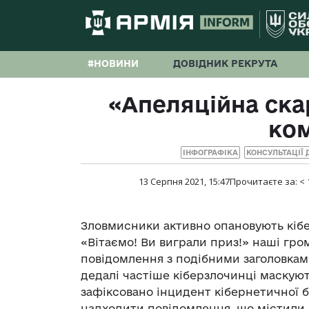
#НОВИНИ
ДОВІДНИК РЕКРУТА
«Апеляційна ска
ко
ІНФОГРАФІКА
КОНСУЛЬТАЦІЇ
13 Серпня 2021, 15:47
Прочитаєте за:
< 
Зловмисники активно опановують кібе
«Вітаємо! Ви виграли приз!» наші гро
повідомлення з подібними заголовкам
дедалі частіше кіберзлочинці маскуют
зафіксовано інцидент кібернетичної 
надходити повідомлення, що містили 