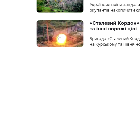
Українські воїни завдал
окупантів накопичити с
«Сталевий Кордон»
та інші ворожі цілі
Бригада «Сталевий Кордо
на Курському та Північ