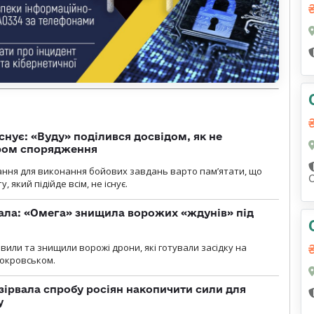
снує: «Вуду» поділився досвідом, як не
ром спорядження
ання для виконання бойових завдань варто пам’ятати, що
 який підійде всім, не існує.
ала: «Омега» знищила ворожих «ждунів» під
вили та знищили ворожі дрони, які готували засідку на
Покровськом.
зірвала спробу росіян накопичити сили для
у