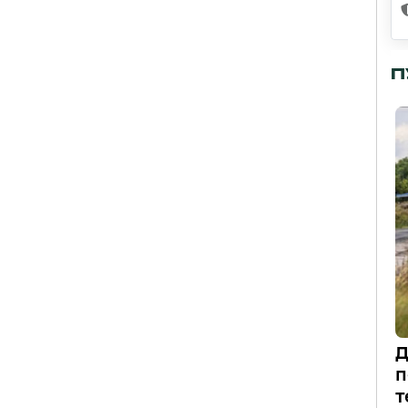
П
Д
п
т