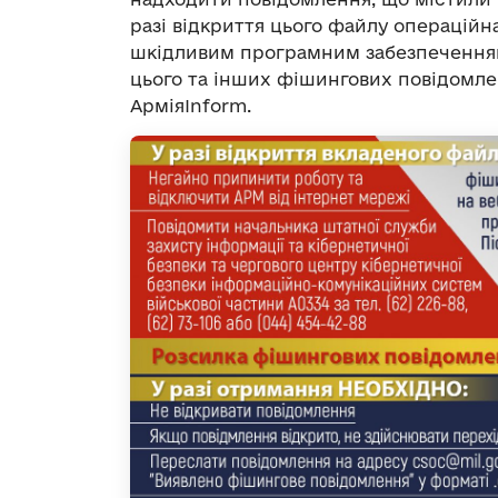
разі відкриття цього файлу операційн
шкідливим програмним забезпеченням
цього та інших фішингових повідомлен
АрміяInform.