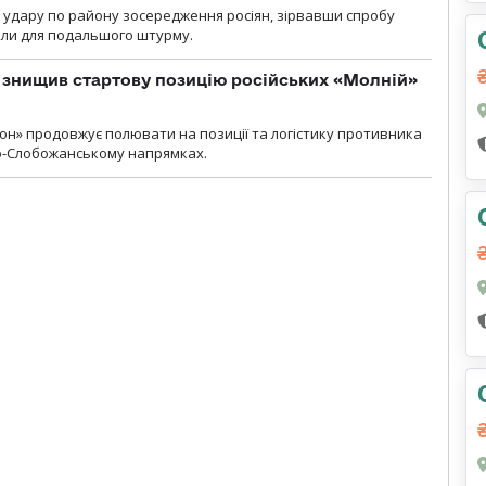
и удару по району зосередження росіян, зірвавши спробу
или для подальшого штурму.
 знищив стартову позицію російських «Молній»
н» продовжує полювати на позиції та логістику противника
но-Слобожанському напрямках.