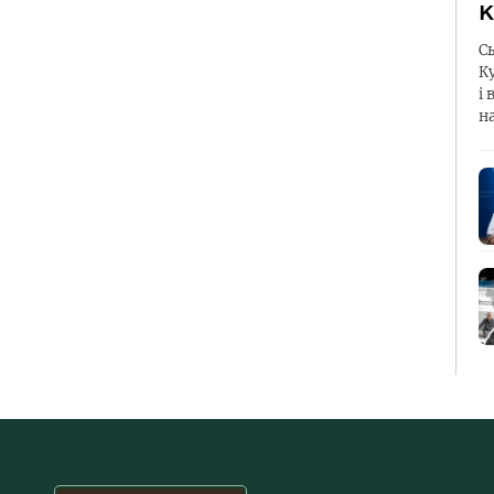
К
С
К
і 
н