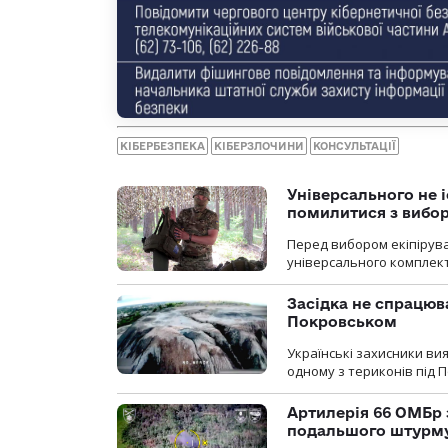
КІБЕРБЕЗПЕКА
КІБЕРЗЛОЧИНИ
КОНСУЛЬТАЦІЇ
Універсального не і
помилитися з вибо
Перед вибором екіпірув
універсального комплекту,
Засідка не спрацюв
Покровськом
Українські захисники вия
одному з териконів під 
Артилерія 66 ОМБр 
подальшого штурм