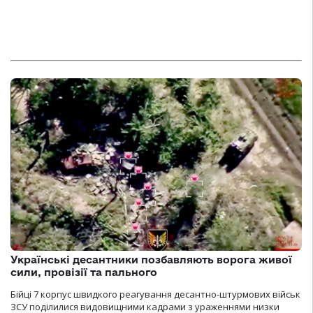
Українські десантники позбавляють ворога живої
сили, провізії та пального
Бійці 7 корпус швидкого реагування десантно-штурмових військ
ЗСУ поділилися видовищними кадрами з ураженнями низки