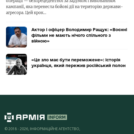
операції — безпрецедентної за задумом і виконанням
кампанії, яка перенесла бойові дії на територію держави-
агресора. Цей крок…
Актор і офіцер Володимир Ращук: «Воєнні
фільми не мають нічого спільного з
війною»
«Це зло має бути переможене»: історія
українця, який пережив російський полон
© 2018 - 2026, ІНФОРМАЦІЙНЕ АГЕНТСТВО,