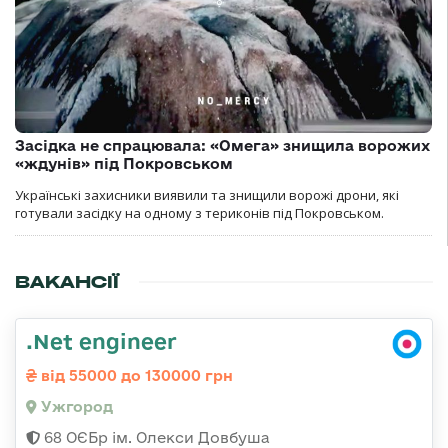
Засідка не спрацювала: «Омега» знищила ворожих
«ждунів» під Покровськом
Українські захисники виявили та знищили ворожі дрони, які
готували засідку на одному з териконів під Покровськом.
ВАКАНСІЇ
.Net engineer
від 55000 до 130000 грн
Ужгород
68 ОЄБр ім. Олекси Довбуша