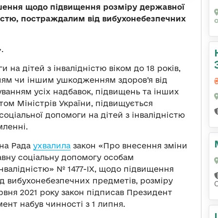
рішення щодо підвищення розміру державної
ністю, постраждалим від вибухонебезпечних
.
 на дітей з інвалідністю віком до 18 років,
нням чи іншим ушкодженням здоров’я від
уванням усіх надбавок, підвищень та інших
том Міністрів України, підвищується
 соціальної допомоги на дітей з інвалідністю
мленні.
вна Рада
ухвалила
закон «Про внесення зміни
авну соціальну допомогу особам
 інвалідністю» № 1477-ІХ, щодо підвищення
ід вибухонебезпечних предметів, розміру
ервня 2021 року закон підписав Президент
нт набув чинності з 1 липня.