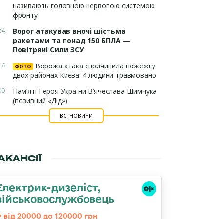
називають головною нервовою системою
фронту
24
Ворог атакував вночі шістьма
ракетами та понад 150 БПЛА —
Повітряні Сили ЗСУ
16
Ворожа атака спричинила пожежі у
ФОТО
двох районах Києва: 4 людини травмовано
00
Пам’яті Героя України В’ячеслава Шимчука
(позивний «Дід»)
ВСІ НОВИНИ
АКАНСІЇ
Електрик-дизеліст,
військовослужбовець
від 20000 до 120000 грн