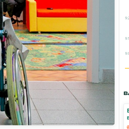
9:
9:
9:
В