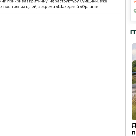
 який прикриває критичну інфраструктуру Сумщини, вже
 повітряних цілей, зокрема «Шахеди» й «Орлани».
П
Д
п