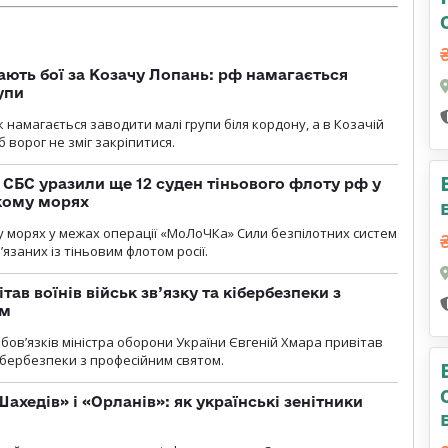
ають бої за Козачу Лопань: рф намагається
упи
 намагається заводити малі групи біля кордону, а в Козачій
 ворог не зміг закріпитися.
СБС уразили ще 12 суден тіньового флоту рф у
кому морях
 морях у межах операції «МоЛоЧКа» Сили безпілотних систем
’язаних із тіньовим флотом росії.
тав воїнів військ зв’язку та кібербезпеки з
ом
ов’язків міністра оборони України Євгеній Хмара привітав
 кібербезпеки з професійним святом.
ахедів» і «Орланів»: як українські зенітники