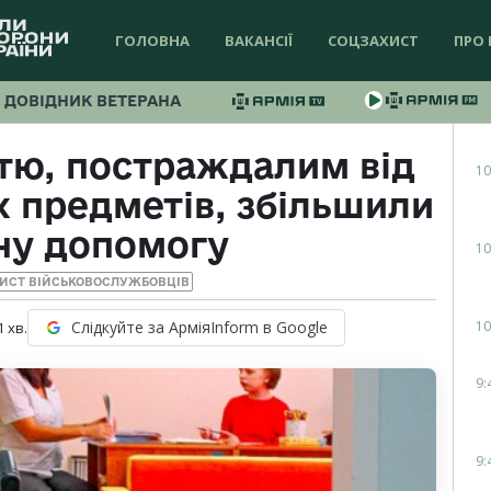
ГОЛОВНА
ВАКАНСІЇ
СОЦЗАХИСТ
ПРО 
ДОВІДНИК ВЕТЕРАНА
стю, постраждалим від
10
 предметів, збільшили
ну допомогу
10
ИСТ ВІЙСЬКОВОСЛУЖБОВЦІВ
10
Слідкуйте за АрміяInform в Google
1
хв.
9:
9: