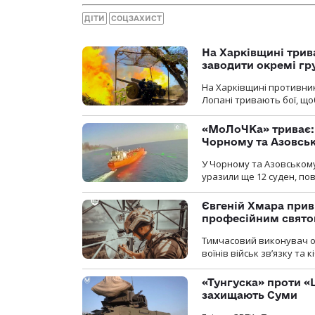
ДІТИ
СОЦЗАХИСТ
На Харківщині трив
заводити окремі гр
На Харківщині противник
Лопані тривають бої, щоб
«МоЛоЧКа» триває: 
Чорному та Азовсь
У Чорному та Азовському
уразили ще 12 суден, пов
Євгеній Хмара приві
професійним свят
Тимчасовий виконувач об
воїнів військ зв’язку та
«Тунгуска» проти «Ш
захищають Суми