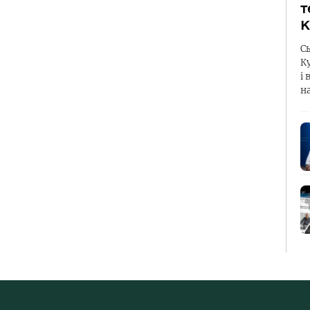
т
К
С
К
і 
н