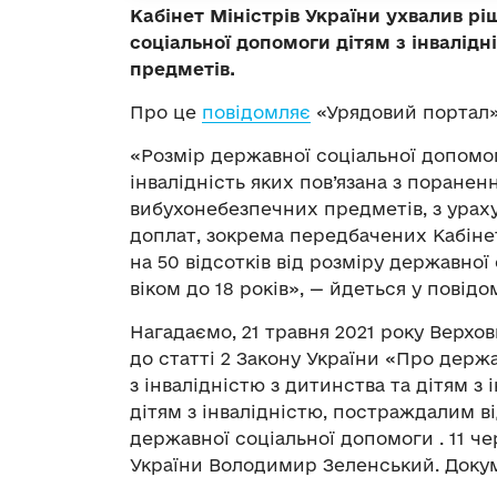
Кабінет Міністрів України ухвалив 
соціальної допомоги дітям з інвалід
предметів.
Про це
повідомляє
«Урядовий портал»
«Розмір державної соціальної допомоги
інвалідність яких пов’язана з поране
вибухонебезпечних предметів, з урах
доплат, зокрема передбачених Кабіне
на 50 відсотків від розміру державної
віком до 18 років», — йдеться у повідо
Нагадаємо, 21 травня 2021 року Верхо
до статті 2 Закону України «Про держ
з інвалідністю з дитинства та дітям з
дітям з інвалідністю, постраждалим в
державної соціальної допомоги . 11 ч
України Володимир Зеленський. Докуме