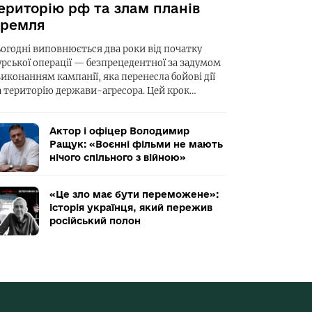
ериторію рф та злам планів
ремля
ьогодні виповнюється два роки від початку
урської операції — безпрецедентної за задумом
виконанням кампанії, яка перенесла бойові дії
а територію держави-агресора. Цей крок…
Актор і офіцер Володимир
Ращук: «Воєнні фільми не мають
нічого спільного з війною»
«Це зло має бути переможене»:
історія українця, який пережив
російський полон