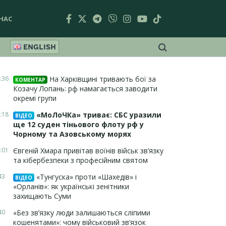
НАС
ENGLISH
:36
На Харківщині тривають бої за
КОМЕНТАР
Козачу Лопань: рф намагається заводити
окремі групи
:18
«МоЛоЧКа» триває: СБС уразили
ВІДЕО
ще 12 суден тіньового флоту рф у
Чорному та Азовському морях
:01
Євгеній Хмара привітав воїнів військ зв’язку
та кібербезпеки з професійним святом
43
«Тунгуска» проти «Шахедів» і
ВІДЕО
«Орланів»: як українські зенітники
захищають Суми
40
«Без зв’язку люди залишаються сліпими
кошенятами»: чому військовий зв’язок