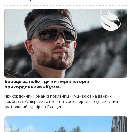
Борець за небо і дитячі мрії: історія
прикордонника «Кума»
Прикордонник Роман із позивним «Кум» воює на важких
бомберах «Vampire» та вже п’ять років організовує дитячий
футбольний турнір на Одещині.