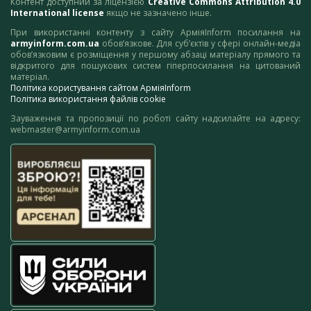
Контент доступний за ліцензією
Creative Commons Attribution 4.0
International license
якщо не зазначено інше.
При використанні контенту з сайту АрміяInform посилання на
armyinform.com.ua
обов’язкове. Для суб’єктів у сфері онлайн-медіа
обов’язковим є розміщення у першому абзаці матеріалу прямого та
відкритого для пошукових систем гіперпосилання на цитований
матеріал.
Політика користування сайтом АрміяInform
Політика використання файлів cookie
Зауваження та пропозиції по роботі сайту надсилайте на адресу:
webmaster@armyinform.com.ua