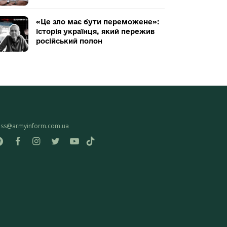
«Це зло має бути переможене»:
історія українця, який пережив
російський полон
ess@armyinform.com.ua