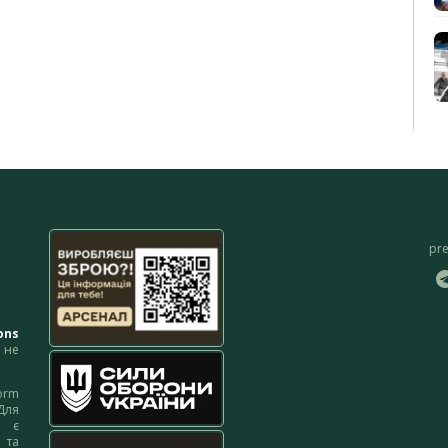
pr
ons
не
orm
Для
м є
 та