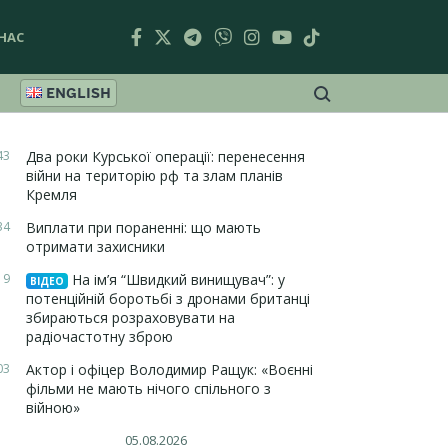
НАС
ENGLISH
43
Два роки Курської операції: перенесення
війни на територію рф та злам планів
Кремля
34
Виплати при пораненні: що мають
отримати захисники
19
На ім’я “Швидкий винищувач”: у
ВІДЕО
потенційній боротьбі з дронами британці
збираються розраховувати на
радіочастотну зброю
03
Актор і офіцер Володимир Ращук: «Воєнні
фільми не мають нічого спільного з
війною»
05.08.2026