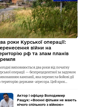
ва роки Курської операції:
еренесення війни на
ериторію рф та злам планів
ремля
ьогодні виповнюється два роки від початку
урської операції — безпрецедентної за задумом
виконанням кампанії, яка перенесла бойові дії
а територію держави-агресора. Цей крок…
Актор і офіцер Володимир
Ращук: «Воєнні фільми не мають
нічого спільного з війною»