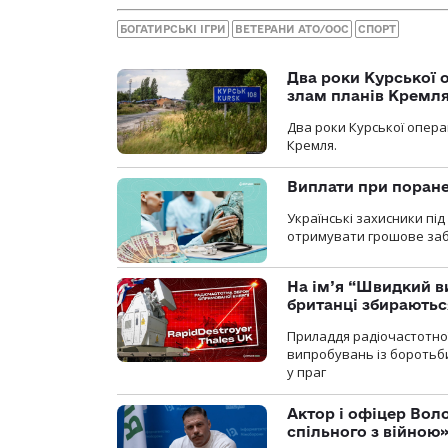
БОГАТИРСЬКІ ІГРИ
ВЕТЕРАНИ АТО/ООС
СПОРТ
Два роки Курської о
злам планів Кремл
Два роки Курської опера
Кремля.
Виплати при поране
Українські захисники пі
отримувати грошове заб
На ім’я “Швидкий в
британці збираютьс
Приладдя радіочастотної 
випробувань із боротьби
у праг
Актор і офіцер Вол
спільного з війною