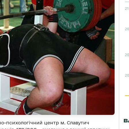
21
20
20
20
В
но-психологічний центр м. Славутич