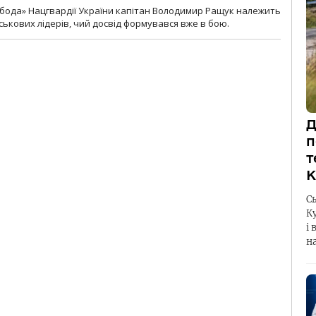
бода» Нацгвардії України капітан Володимир Ращук належить
ськових лідерів, чий досвід формувався вже в бою.
Д
п
т
К
С
К
і 
н