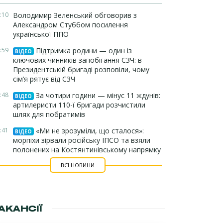
:10
Володимир Зеленський обговорив з
Александром Стуббом посилення
української ППО
:59
Підтримка родини — один із
ВІДЕО
ключових чинників запобігання СЗЧ: в
Президентській бригаді розповіли, чому
сім’я рятує від СЗЧ
:48
За чотири години — мінус 11 ждунів:
ВІДЕО
артилеристи 110-ї бригади розчистили
шлях для побратимів
:41
«Ми не зрозуміли, що сталося»:
ВІДЕО
морпіхи зірвали російську ІПСО та взяли
полонених на Костянтинівському напрямку
ВСІ НОВИНИ
АКАНСІЇ