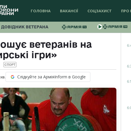
ГОЛОВНА
ВАКАНСІЇ
СОЦЗАХИСТ
ПРО 
ДОВІДНИК ВЕТЕРАНА
ошує ветеранів на
6:
рські ігри»
СПОРТ
6:
Слідкуйте за АрміяInform в Google
хв.
6:
6: