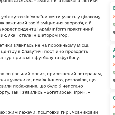
еранів АТО/ООС – змагання з важкої атлетики
усіх куточків України взяти участь у цікавому
як важливий засіб зміцнення здоров’я, а й
ла кореспондентці АрміяInform практичний
, яка і стала ініціатором ігор.
етики з’явилась не на порожньому місці.
 центру в Славутичі постійно проводять
а турніри з мініфутболу та футболу,
сав соціальний ролик, присвячений ветеранам,
рення учасники, поміж іншого, розповіли, що
овили побажання, що було б непогано
рту. Так і з’явились «Богатирські ігри», –
вах: жим лежачи, поштовхи гирі, човниковий