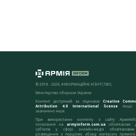
© 2018 - 2026, ІНФОРМАЦІЙНЕ АГЕНТСТВО,
Міністерство оборони України
Контент доступний за ліцензією
Creative Comm
Attribution 4.0 International license
якщо 
зазначено інше.
При використанні контенту з сайту АрміяInf
посилання на
armyinform.com.ua
обов’язкове. 
суб’єктів у сфері онлайн-медіа обов’язкови
розміщення у першому абзаці матеріалу прямого