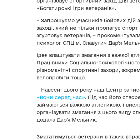
організовує спортивний захід для вет
«Богатирські ігри ветеранів».
– Запрошуємо учасників бойових дій з 
заході, який не тільки пропагує спорт 
згуртовує ветеранів, – прокоментува
психолог СПЦ м. Славутич Дар’я Мельник
Ідея влаштувати змагання з важкої атл
Працівники Соціально-психологічного
різноманітні спортивні заходи, зокрем
велопробіги тощо.
– Навесні цього року наш Центр запи
«Вони серед нас»
. Під час його ство
займаються важкою атлетикою, і висл
організувати змагання з цього виду спо
додала Дар’я Мельник.
Змагатимуться ветерани в таких впра