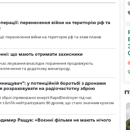
перації: перенесення війни на територію рф та
я
ції: перенесення війни на територію рф та злам планів
нні: що мають отримати захисники
д час лікування внаслідок поранення продовжують
езпечення та додаткову винагороду.
инищувач”: у потенційній боротьбі з дронами
я розраховувати на радіочастотну зброю
П
зброї спрямованої енергії RapidDestroyer під час
 з БпЛА нейтралізувало 80 дронів, що стало значним кроком
одимир Ращук: «Воєнні фільми не мають нічого
»