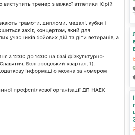
ею виступить тренер з важкої атлетики Юрій
екають грамоти, дипломи, медалі, кубки і
ршиться захід концертом, який для
их учасників бойових дій та діти ветеранів, а
ня з 12:00 до 14:00 на базі фізкультурно-
Славутич, Бєлгородський квартал, 1).
 додаткову інформацію можна за номером
инної профспілкової організації ДП НАЕК