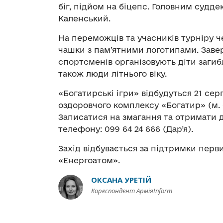
біг, підйом на біцепс. Головним судд
Каленський.
На переможців та учасників турніру ч
чашки з пам’ятними логотипами. Заве
спортсменів організовують діти загибл
також люди літнього віку.
«Богатирські ігри» відбудуться 21 серп
оздоровчого комплексу «Богатир» (м. 
Записатися на змагання та отримати
телефону: 099 64 24 666 (Дар’я).
Захід відбувається за підтримки перв
«Енергоатом».
ОКСАНА УРЕТІЙ
Кореспондент АрміяInform